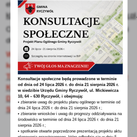
elektronicznej na adres:
klimatyczny.czlowiek.roku@klimat.gov.pl
Ogłoszenie wyników konkursu nastąpi
do końca października.
Więcej informacji oraz regulamin
konkursu znajduje się na stronie:
Trwa nabór wniosków w konkursie
Konsultacje społeczne będą prowadzone w terminie
od dnia od 24 lipca 2026 r. do dnia 21 sierpnia 2026 r.
Klimatyczny Człowiek Roku 2024.
w siedzibie Urzędu Gminy
Ryczywół, ul. Mickiewicza
10, 64 – 630 Ryczywół, i obejmują:
Do wygrania nawet 30 tys. zł |
• zbieranie uwag do projektu planu ogólnego w terminie od
Serwis Samorządowy PAP
dnia 24 lipca 2026 r. do dnia 21 sierpnia 2026 r.;
• zbieranie wniosków i uwag do prognozy oddziaływania na
środowisko w terminie od dnia 24 lipca 2026 r. do dnia 21
sierpnia 2026 r.;
• spotkanie otwarte poprzedzone prezentacją projektu aktu
planowania przestrzennego, które odbędzie się w dniu 5