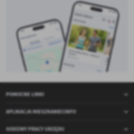
POMOCNE LINKI
APLIKACJA MIESZKANIECINFO
GODZINY PRACY URZĘDU