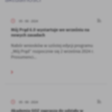
05 - 08 - 2024
Mój Prąd 6.0 wystartuje we wrześniu na
nowych zasadach
Nabór wniosków w szóstej edycji programu
„Mój Prąd” rozpocznie się 2 września 2024 r.
Prosumenci...
05 - 08 - 2024
Akademia GOZ zaprasza do udziału w