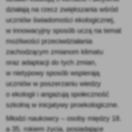
działają na rzecz zwiększania wśród
uczniów świadomości ekologicznej,
w innowacyjny sposób uczą na temat
możliwości przeciwdziałania
zachodzącym zmianom klimatu
oraz adaptacji do tych zmian,
w nietypowy sposób wspierają
uczniów w poszerzaniu wiedzy
o ekologii i angażują społeczność
szkolną w inicjatywy proekologiczne.
Młodzi naukowcy – osoby między 18.
a 35. rokiem życia, posiadające