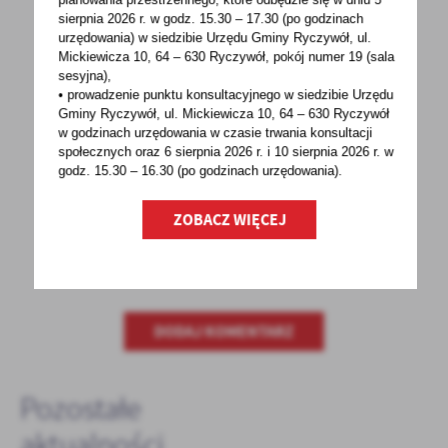
sierpnia 2026 r.
w godz. 15.30 – 17.30 (po godzinach
urzędowania) w siedzibie Urzędu Gminy Ryczywół, ul.
Mickiewicza 10, 64 – 630 Ryczywół, pokój
numer 19 (sala
sesyjna),
• prowadzenie punktu konsultacyjnego w siedzibie Urzędu
POWRÓT
UDOSTĘPNIJ
Gminy Ryczywół, ul. Mickiewicza 10, 64 – 630 Ryczywół
w godzinach
urzędowania w czasie trwania konsultacji
POPRZEDNI
NASTĘPNY
społecznych oraz 6 sierpnia 2026 r. i 10 sierpnia 2026 r. w
godz. 15.30 – 16.30 (po godzinach
urzędowania).
ZOBACZ WIĘCEJ
Spodobała Ci się informacja? Zostaw nam swoją opinię
- to dla Ciebie staramy się być najlepsi, a Twoje zdanie
bardzo nam w tym pomoże!
DODAJ KOMENTARZ
Pozostałe
aktualności