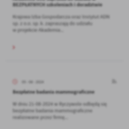
BEZPŁATNYCH szkoleniach i doradztwie
Krajowa Izba Gospodarcza oraz Instytut ADN
sp. z o.o. sp. k. zapraszają do udziału
w projekcie Akademia...
05 - 08 - 2024
Bezpłatne badania mammograficzne
W dniu 21-08-2024 w Ryczywole odbędą się
bezpłatne badania mammograficzne
realizowane przez firmę...