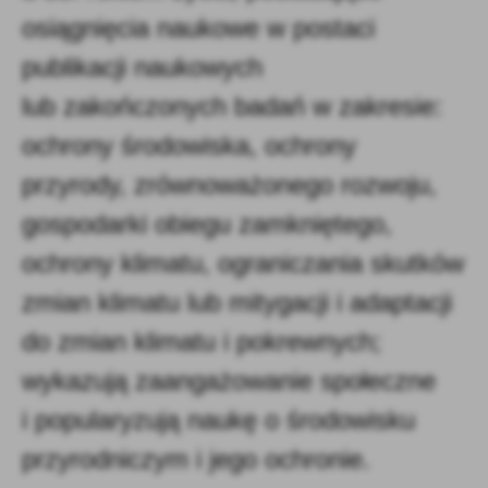
osiągnięcia naukowe w postaci
publikacji naukowych
lub zakończonych badań w zakresie:
ochrony środowiska, ochrony
przyrody, zrównoważonego rozwoju,
gospodarki obiegu zamkniętego,
ochrony klimatu, ograniczania skutków
zmian klimatu lub mitygacji i adaptacji
do zmian klimatu i pokrewnych;
wykazują zaangażowanie społeczne
i popularyzują naukę o środowisku
przyrodniczym i jego ochronie.