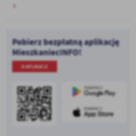
Pobierz bezpłatną aplikację
MieszkaniecINFO!
O APLIKACJI