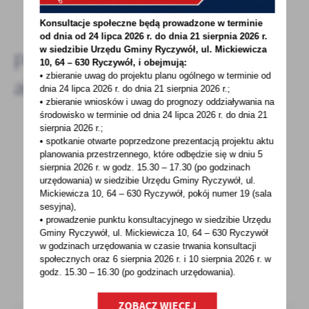
DODAJ KOMENTARZ
Konsultacje społeczne będą prowadzone w terminie
od dnia od 24 lipca 2026 r. do dnia 21 sierpnia 2026 r.
w siedzibie Urzędu Gminy
Ryczywół, ul. Mickiewicza
Pozostałe
10, 64 – 630 Ryczywół, i obejmują:
• zbieranie uwag do projektu planu ogólnego w terminie od
aktualności
dnia 24 lipca 2026 r. do dnia 21 sierpnia 2026 r.;
• zbieranie wniosków i uwag do prognozy oddziaływania na
środowisko w terminie od dnia 24 lipca 2026 r. do dnia 21
sierpnia 2026 r.;
• spotkanie otwarte poprzedzone prezentacją projektu aktu
03 - 11 - 2022
planowania przestrzennego, które odbędzie się w dniu 5
sierpnia 2026 r.
w godz. 15.30 – 17.30 (po godzinach
Spotkanie "Mickiewicz. Miłość i romanse"
urzędowania) w siedzibie Urzędu Gminy Ryczywół, ul.
Mickiewicza 10, 64 – 630 Ryczywół, pokój
numer 19 (sala
Zapraszamy na spotkanie przy kawie
sesyjna),
,,Mickiewicz. Miłości i romanse" z Iwona
• prowadzenie punktu konsultacyjnego w siedzibie Urzędu
Kienzler 17 listopada...
Gminy Ryczywół, ul. Mickiewicza 10, 64 – 630 Ryczywół
w godzinach
urzędowania w czasie trwania konsultacji
społecznych oraz 6 sierpnia 2026 r. i 10 sierpnia 2026 r. w
godz. 15.30 – 16.30 (po godzinach
urzędowania).
ZOBACZ WIĘCEJ