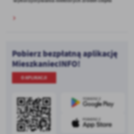
wykorzystywania niektórych źródeł ciepła
Pobierz bezpłatną aplikację
MieszkaniecINFO!
O APLIKACJI