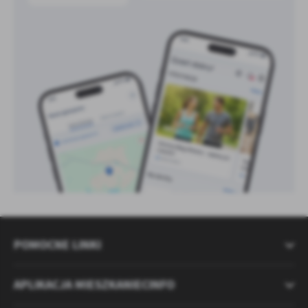
POMOCNE LINKI
APLIKACJA MIESZKANIECINFO