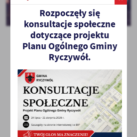
Rozpoczęły się
konsultacje społeczne
dotyczące projektu
Planu Ogólnego Gminy
Ryczywół.
POWRÓT
UDOSTĘPNIJ
POPRZEDNI
NASTĘPNY
Spodobała Ci się informacja? Zostaw nam swoją opinię
- to dla Ciebie staramy się być najlepsi, a Twoje zdanie
bardzo nam w tym pomoże!