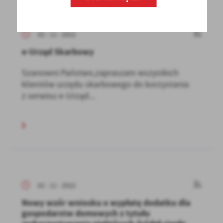
02 - 11 - 2022
e-Urząd Skarbowy
Szanowni Państwo,zapraszam wszystkich
klientów urzędu skarbowego do korzystania
z serwisu e-Urząd...
02 - 11 - 2022
Nowy wzór wniosku o wypłatę dodatku dla
gospodarstw domowych z tytułu