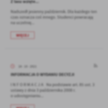
Z lasu wzięte...
Nadszedł jesienny październik. Dla każdego ten
czas oznacza coś innego. Studenci powracają
na uczelnię...
WIĘCEJ
18 - 10 - 2021
INFORMACJA O WYDANIU DECYZJI
I N F O R M A C J A Na podstawie art. 85 ust. 3
ustawy z dnia 3 października 2008 r.
o udostępnianiu...