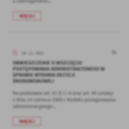
o udostępnianiu...
WIĘCEJ
24 - 11 - 2021
OBWIESZCZENIE O WSZCZĘCIU
POSTĘPOWANIA ADMINISTRACYJNEGO W
SPRAWIE WYDANIA DECYZJI
ŚRODOWISKOWEJ
Na podstawie art. 61 § 1 i 4 oraz art. 49 ustawy
z dnia 14 czerwca 1960 r. Kodeks postępowania
administracyjnego...
WIĘCEJ