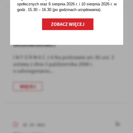
społecznych oraz 6 sierpnia 2026 r. i 10 sierpnia 2026 r. w
godz. 15.30 – 16.30 (po godzinach
urzędowania).
ZOBACZ WIĘCEJ
20 - 10 - 2021
INFORMACJA O WYDANIU DECYZJI
ŚRODOWISKOWEJ
I N F O R M A C J A Na podstawie art. 85 ust. 3
ustawy z dnia 3 października 2008 r.
o udostępnianiu...
WIĘCEJ
18 - 10 - 2021