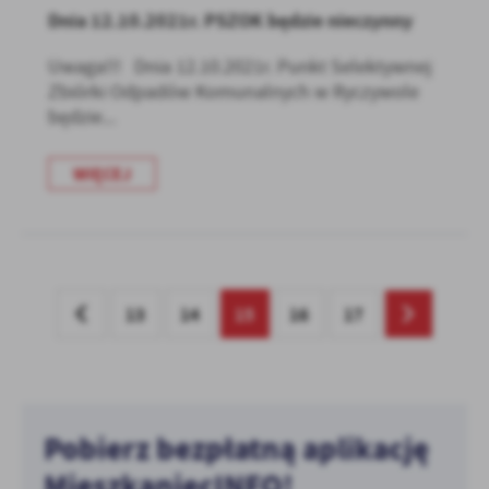
Dnia 12.10.2021r. PSZOK będzie nieczynny
Uwaga!!! Dnia 12.10.2021r. Punkt Selektywnej
Zbiórki Odpadów Komunalnych w Ryczywole
będzie...
WIĘCEJ
13
14
15
16
17
Pobierz bezpłatną aplikację
MieszkaniecINFO!