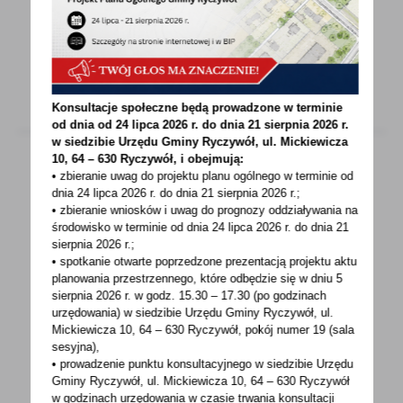
o posiadanym źródle ciepła lub spalania
paliw...
WIĘCEJ
Konsultacje społeczne będą prowadzone w terminie
od dnia od 24 lipca 2026 r. do dnia 21 sierpnia 2026 r.
w siedzibie Urzędu Gminy
Ryczywół, ul. Mickiewicza
10, 64 – 630 Ryczywół, i obejmują:
• zbieranie uwag do projektu planu ogólnego w terminie od
dnia 24 lipca 2026 r. do dnia 21 sierpnia 2026 r.;
20 - 10 - 2021
• zbieranie wniosków i uwag do prognozy oddziaływania na
INFORMACJA O WYDANEJ DECYZJI
środowisko w terminie od dnia 24 lipca 2026 r. do dnia 21
ŚRODOWISKOWEJ
sierpnia 2026 r.;
• spotkanie otwarte poprzedzone prezentacją projektu aktu
planowania przestrzennego, które odbędzie się w dniu 5
I N F O R M A C J A Na podstawie art. 85 ust. 3
sierpnia 2026 r.
w godz. 15.30 – 17.30 (po godzinach
ustawy z dnia 3 października 2008 r.
urzędowania) w siedzibie Urzędu Gminy Ryczywół, ul.
o udostępnianiu...
Mickiewicza 10, 64 – 630 Ryczywół, pokój
numer 19 (sala
sesyjna),
• prowadzenie punktu konsultacyjnego w siedzibie Urzędu
WIĘCEJ
Gminy Ryczywół, ul. Mickiewicza 10, 64 – 630 Ryczywół
w godzinach
urzędowania w czasie trwania konsultacji