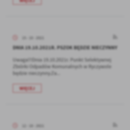
WIĘCEJ
15 - 10 - 2021
DNIA 19.10.2021R. PSZOK BĘDZIE NIECZYNNY
Uwaga!!!Dnia 19.10.2021r. Punkt Selektywnej
Zbiórki Odpadów Komunalnych w Ryczywole
będzie nieczynny.Za...
WIĘCEJ
12 - 10 - 2021