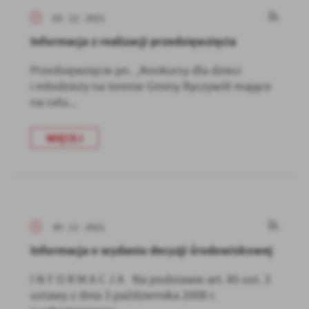
03 - 12 - 2021
Informacja z realizacji przedsięwzięcia
Przedsięwzięcie pn. „Konkursy dla dzieci
i młodzieży na terenie Gminy Ryczywół mające
na celu...
WIĘCEJ
30 - 11 - 2021
Informacja o wydaniu decyzji środowiskowej
I N F O R M A C J A Na podstawie art. 85 ust. 3
ustawy z dnia 3 października 2008 r.