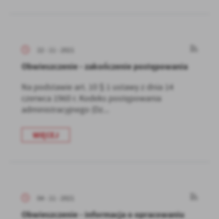
22 - 11 - 2021
Obwieszczenie - zakończenie postępowania
Na podstawie art. 10 § 1 ustawy z dnia 14
czerwca 1960 r. Kodeks postępowania
administracyjnego (Dz...
WIĘCEJ
04 - 11 - 2021
Obwieszczenie - informacja o opracowaniu