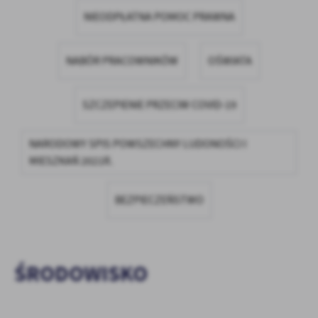
firm będących naszymi partnerami oraz innych dostawców usług.
NIEODPŁATNA POMOC PRAWNA
Firmy te działają w charakterze pośredników prezentujących nasze
treści w postaci wiadomości, ofert, komunikatów mediów
społecznościowych.
NABÓR PRACOWNIKÓW
OŚWIATA
SZCZEPIENIE PRZECIW COVID-19
NARODOWY SPIS POWSZECHNY LUDONOŚCI I
MIESZKAŃ 2021R.
BEZPIECZEŃSTWO
ŚRODOWISKO