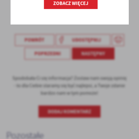
ZOBACZ WIĘCEJ
POWRÓT
UDOSTĘPNIJ
POPRZEDNI
NASTĘPNY
Spodobała Ci się informacja? Zostaw nam swoją opinię
- to dla Ciebie staramy się być najlepsi, a Twoje zdanie
bardzo nam w tym pomoże!
DODAJ KOMENTARZ
Pozostałe