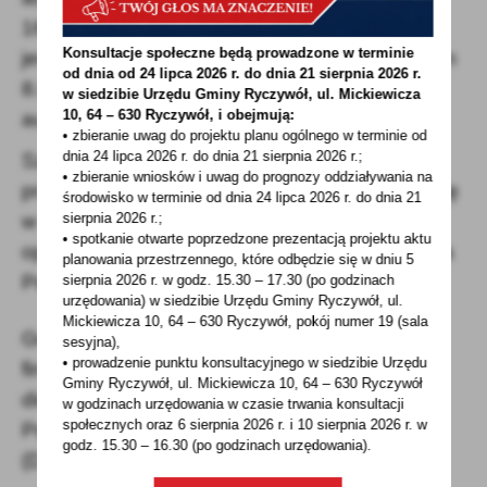
16.08.-9.09.2022
Konsultacje społeczne będą prowadzone w terminie
jeweils von montags bis freitags in der Zeit von
od dnia od 24 lipca 2026 r. do dnia 21 sierpnia 2026 r.
8.00-15.00 Uhr möglich (Feiertage
w siedzibie Urzędu Gminy
Ryczywół, ul. Mickiewicza
10, 64 – 630 Ryczywół, i obejmują:
ausgenommen)!
• zbieranie uwag do projektu planu ogólnego w terminie od
dnia 24 lipca 2026 r. do dnia 21 sierpnia 2026 r.;
Szczegółowe informacje na temat
• zbieranie wniosków i uwag do prognozy oddziaływania na
przetwarzania danych osobowych znajdują się
środowisko w terminie od dnia 24 lipca 2026 r. do dnia 21
w Klauzuli informacyjnej"
sierpnia 2026 r.;
• spotkanie otwarte poprzedzone prezentacją projektu aktu
opublikowanej na stronie www.zus.pl (ZUS dla
planowania przestrzennego, które odbędzie się w dniu 5
Polaków za granicą).
sierpnia 2026 r.
w godz. 15.30 – 17.30 (po godzinach
urzędowania) w siedzibie Urzędu Gminy Ryczywół, ul.
Mickiewicza 10, 64 – 630 Ryczywół, pokój
numer 19 (sala
Genauere Informationen zum Datenschutz
sesyjna),
• prowadzenie punktu konsultacyjnego w siedzibie Urzędu
finden Sie in der Informationsklausel,
Gminy Ryczywół, ul. Mickiewicza 10, 64 – 630 Ryczywół
die auf der Webseite www.zus.pl (ZUS dla
w godzinach
urzędowania w czasie trwania konsultacji
społecznych oraz 6 sierpnia 2026 r. i 10 sierpnia 2026 r. w
Polaków za granicą) veröffentlicht wurde
godz. 15.30 – 16.30 (po godzinach
urzędowania).
(Dokument auf Polnisch).