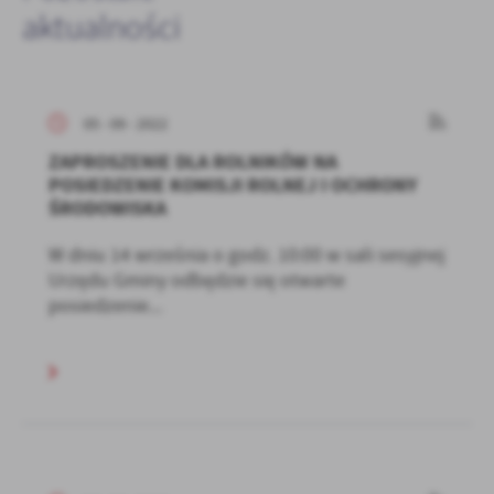
aktualności
05 - 09 - 2022
ZAPROSZENIE DLA ROLNIKÓW NA
POSIEDZENIE KOMISJI ROLNEJ I OCHRONY
ŚRODOWISKA
W dniu 14 września o godz. 10:00 w sali sesyjnej
Urzędu Gminy odbędzie się otwarte
posiedzenie...