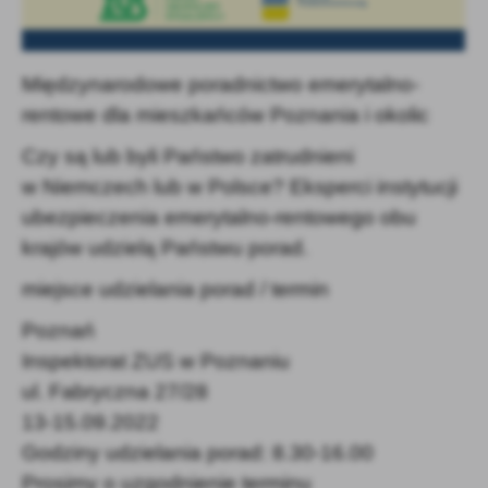
Międzynarodowe poradnictwo emerytalno-
rentowe dla mieszkańców Poznania i okolic
Czy są lub byli Państwo zatrudnieni
w Niemczech lub w Polsce? Eksperci instytucji
ubezpieczenia emerytalno-rentowego obu
krajów udzielą Państwu porad.
miejsce udzielania porad / termin
Poznań
Inspektorat ZUS w Poznaniu
ul. Fabryczna 27/28
13-15.09.2022
Godziny udzielania porad: 8.30-16.00
Prosimy o uzgodnienie terminu