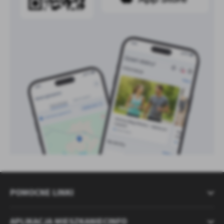
POMOCNE LINKI
APLIKACJA MIESZKANIECINFO