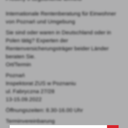
Internationale Rentenberatung für Einwohner
von Poznań und Umgebung
Sie sind oder waren in Deutschland oder in
Polen tätig? Experten der
Rentenversicherungsträger beider Länder
beraten Sie.
Ort/Termin
Poznań
Inspektorat ZUS w Poznaniu
ul. Fabryczna 27/28
13-15.09.2022
Öffnungszeiten: 8.30-16.00 Uhr
Terminvereinbarung