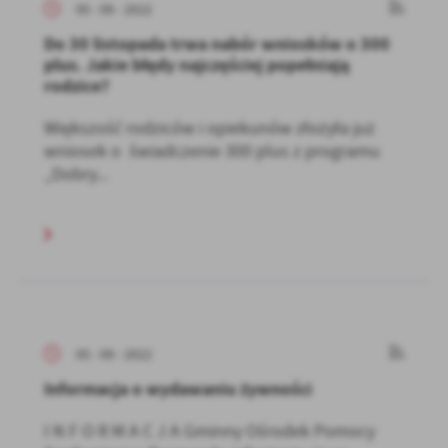
05 - 09 - 2022
Do 30 listopada trwa nabór wniosków o 300
plus. Jakie błędy najczęściej popełniają
rodzice?
Większość rodziców i opiekunów złożyła już
wniosek o świadczenie 300 plus z programu
„Dobry...
05 - 09 - 2022
Informacja o wydawaniu żywności
I N F O R M A C J A Gminny Ośrodek Pomocy