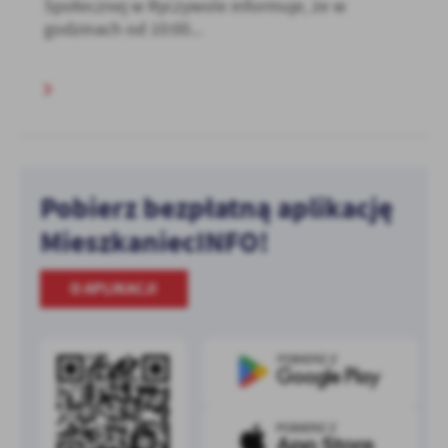
Społecznej w Ryczywole informuje, że w
godzinach od 10:00...
Pobierz bezpłatną aplikację
MieszkaniecINFO!
O APLIKACJI