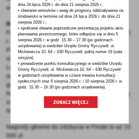
dnia 24 lipca 2026 r. do dnia 21 sierpnia 2026 r.;
w każdej kategorii to 3 000 zł.
• zbieranie wniosków i uwag do prognozy oddziaływania na
środowisko w terminie od dnia 24 lipca 2026 r. do dnia 21
sierpnia 2026 r.;
III Etap Konkursu - Finał.
• spotkanie otwarte poprzedzone prezentacją projektu aktu
Finał Festiwalu odbędzie się 25 września 2021
planowania przestrzennego, które odbędzie się w dniu 5
sierpnia 2026 r.
w godz. 15.30 – 17.30 (po godzinach
r. na PGE Narodowym w Warszawie.
urzędowania) w siedzibie Urzędu Gminy Ryczywół, ul.
Podczas ostatniej z edycji Festiwalu
Mickiewicza 10, 64 – 630 Ryczywół, pokój
numer 19 (sala
sesyjna),
rozstrzygnięte zostaną konkursy i wyłonione
• prowadzenie punktu konsultacyjnego w siedzibie Urzędu
Laureatki nagród głównych, które zostaną
Gminy Ryczywół, ul. Mickiewicza 10, 64 – 630 Ryczywół
wręczone Zwyciężczynią w trakcie uroczystej
w godzinach
urzędowania w czasie trwania konsultacji
społecznych oraz 6 sierpnia 2026 r. i 10 sierpnia 2026 r. w
gali.
godz. 15.30 – 16.30 (po godzinach
urzędowania).
Na zakończenie uczestnicy Festiwalu zostaną
zaproszeni na koncert „Roztańczony PGE
ZOBACZ WIĘCEJ
Narodowy”.
Nagrody główne do zdobycia w Finale to aż 15
000 zł.