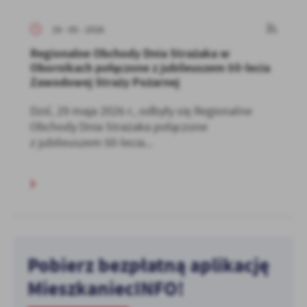
29 - 05 - 2026
Regionalne Obchody Dnia Strażaka w
Obornikach połączone z jubileuszem 50-lecia
Zawodowej Straży Pożarnej
Dziś, 29 maja 2026 r., odbyły się Regionalne
Obchody Dnia Strażaka połączone
z jubileuszem 50-lecia...
Pobierz bezpłatną aplikację
MieszkaniecINFO!