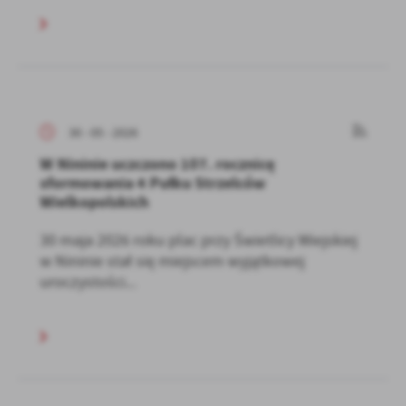
30 - 05 - 2026
W Nininie uczczono 107. rocznicę
sformowania 4 Pułku Strzelców
Wielkopolskich
30 maja 2026 roku plac przy Świetlicy Wiejskiej
w Nininie stał się miejscem wyjątkowej
uroczystości...