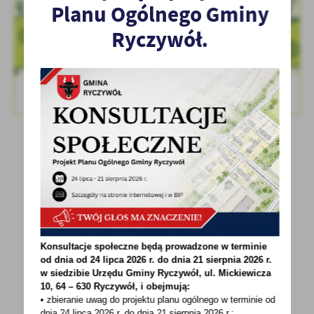
Planu Ogólnego Gminy
Ryczywół.
POWRÓT
UDOSTĘPNIJ
POPRZEDNI
NASTĘPNY
Konsultacje społeczne będą prowadzone w terminie
od dnia od 24 lipca 2026 r. do dnia 21 sierpnia 2026 r.
w siedzibie Urzędu Gminy
Ryczywół, ul. Mickiewicza
10, 64 – 630 Ryczywół, i obejmują:
• zbieranie uwag do projektu planu ogólnego w terminie od
Spodobała Ci się informacja? Zostaw nam swoją opinię
dnia 24 lipca 2026 r. do dnia 21 sierpnia 2026 r.;