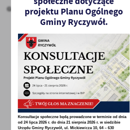
społeczne dotyczące
projektu Planu Ogólnego
GMINA RYCZYWÓŁ – RAZEM MOCNI!
Gminy Ryczywół.
Konsultacje społeczne będą prowadzone w terminie od dnia
od 24 lipca 2026 r. do dnia 21 sierpnia 2026 r. w siedzibie
Urzędu Gminy
Ryczywół, ul. Mickiewicza 10, 64 – 630