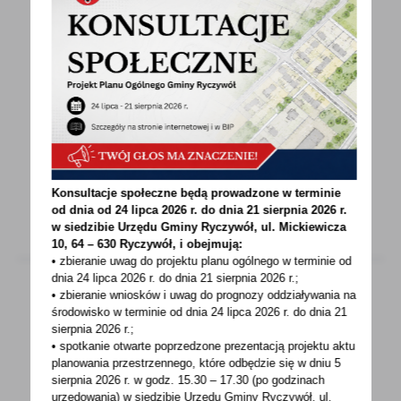
06 - 08 - 2024
V RAJD NORDIC WALKING - 24 SIERPNIA 2024
ŚLADAMI KAROLAMARCINKOWSKIEGO V RAJD
NORDIC WALKING 24 SIERPNIA
2024BORUCHOWO 9:45 BIURO RAJDU10:00...
Konsultacje społeczne będą prowadzone w terminie
od dnia od 24 lipca 2026 r. do dnia 21 sierpnia 2026 r.
w siedzibie Urzędu Gminy
Ryczywół, ul. Mickiewicza
10, 64 – 630 Ryczywół, i obejmują:
• zbieranie uwag do projektu planu ogólnego w terminie od
dnia 24 lipca 2026 r. do dnia 21 sierpnia 2026 r.;
• zbieranie wniosków i uwag do prognozy oddziaływania na
środowisko w terminie od dnia 24 lipca 2026 r. do dnia 21
06 - 08 - 2024
sierpnia 2026 r.;
• spotkanie otwarte poprzedzone prezentacją projektu aktu
Trwa nabór wniosków w konkursie
planowania przestrzennego, które odbędzie się w dniu 5
Klimatyczny Człowiek Roku 2024. Do
sierpnia 2026 r.
w godz. 15.30 – 17.30 (po godzinach
wygrania nawet 30 tys. zł
urzędowania) w siedzibie Urzędu Gminy Ryczywół, ul.