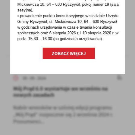
Mickiewicza 10, 64 – 630 Ryczywół, pokój
numer 19 (sala
Ministerstwo Klimatu i Środowiska prowadzi
sesyjna),
nabór wniosków w konkursie Klimatyczny
• prowadzenie punktu konsultacyjnego w siedzibie Urzędu
Gminy Ryczywół, ul. Mickiewicza 10, 64 – 630 Ryczywół
Człowiek Roku...
w godzinach
urzędowania w czasie trwania konsultacji
społecznych oraz 6 sierpnia 2026 r. i 10 sierpnia 2026 r. w
godz. 15.30 – 16.30 (po godzinach
urzędowania).
ZOBACZ WIĘCEJ
05 - 08 - 2024
Mój Prąd 6.0 wystartuje we wrześniu na
nowych zasadach
Nabór wniosków w szóstej edycji programu
„Mój Prąd” rozpocznie się 2 września 2024 r.
Prosumenci...