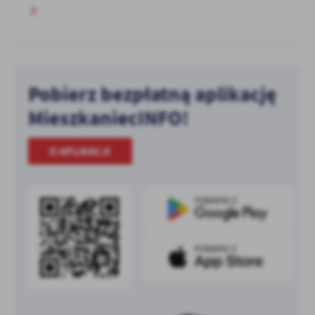
Pobierz bezpłatną aplikację
MieszkaniecINFO!
O APLIKACJI