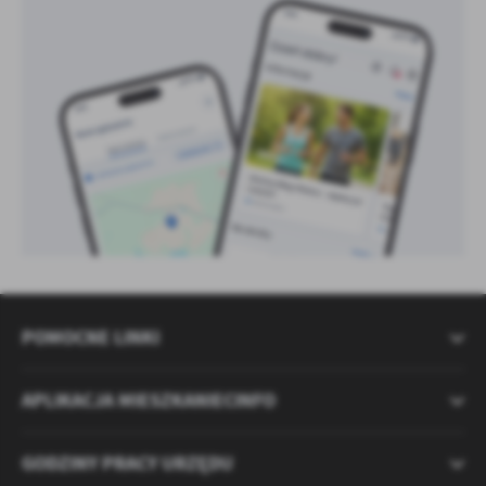
POMOCNE LINKI
APLIKACJA MIESZKANIECINFO
GODZINY PRACY URZĘDU