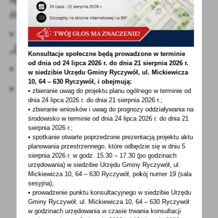
zarezerwować:
• na stronie
www.zus.pl
w zakładce
„Zarezerwuj wizytę” -> „E-wizyta”;
Konsultacje społeczne będą prowadzone w terminie
od dnia od 24 lipca 2026 r. do dnia 21 sierpnia 2026 r.
• w aplikacji mZUS;
w siedzibie Urzędu Gminy
Ryczywół, ul. Mickiewicza
10, 64 – 630 Ryczywół, i obejmują:
• w aplikacji mObywatel.
• zbieranie uwag do projektu planu ogólnego w terminie od
dnia 24 lipca 2026 r. do dnia 21 sierpnia 2026 r.;
• zbieranie wniosków i uwag do prognozy oddziaływania na
środowisko w terminie od dnia 24 lipca 2026 r. do dnia 21
sierpnia 2026 r.;
• spotkanie otwarte poprzedzone prezentacją projektu aktu
planowania przestrzennego, które odbędzie się w dniu 5
sierpnia 2026 r.
w godz. 15.30 – 17.30 (po godzinach
POWRÓT
UDOSTĘPNIJ
urzędowania) w siedzibie Urzędu Gminy Ryczywół, ul.
Mickiewicza 10, 64 – 630 Ryczywół, pokój
numer 19 (sala
sesyjna),
POPRZEDNI
NASTĘPNY
• prowadzenie punktu konsultacyjnego w siedzibie Urzędu
Gminy Ryczywół, ul. Mickiewicza 10, 64 – 630 Ryczywół
w godzinach
urzędowania w czasie trwania konsultacji