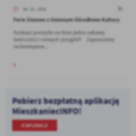
09 - 01 - 2026
Ferie Zimowe z Gminnym Ośrodkiem Kultury
Szukasz pomysłu na ferie pełne zabawy,
twórczości i nowych przygód? Zapraszamy
na kreatywne...
Pobierz bezpłatną aplikację
MieszkaniecINFO!
O APLIKACJI