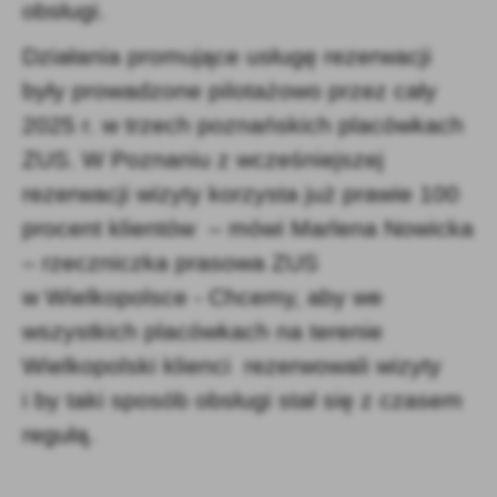
obsługi.
Działania promujące usługę rezerwacji
były prowadzone pilotażowo przez cały
2025 r. w trzech poznańskich placówkach
ZUS. W Poznaniu z wcześniejszej
rezerwacji wizyty korzysta już prawie 100
procent klientów – mówi Marlena Nowicka
– rzeczniczka prasowa ZUS
w Wielkopolsce - Chcemy, aby we
wszystkich placówkach na terenie
Wielkopolski klienci rezerwowali wizyty
i by taki sposób obsługi stał się z czasem
regułą.