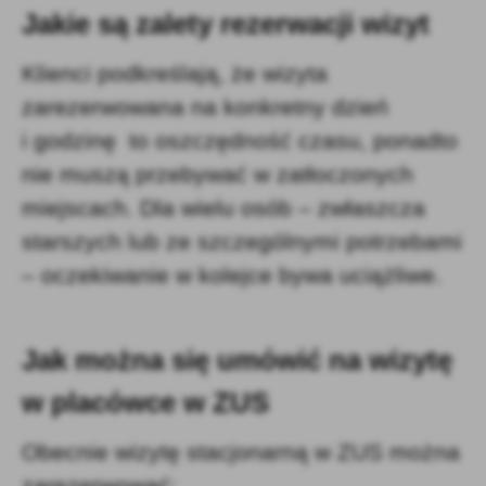
Jakie są zalety rezerwacji wizyt
Klienci podkreślają, że wizyta
zarezerwowana na konkretny dzień
i godzinę to oszczędność czasu, ponadto
nie muszą przebywać w zatłoczonych
miejscach. Dla wielu osób – zwłaszcza
starszych lub ze szczególnymi potrzebami
– oczekiwanie w kolejce bywa uciążliwe.
Jak można się umówić na wizytę
w placówce w ZUS
Obecnie wizytę stacjonarną w ZUS można
zarezerwować: