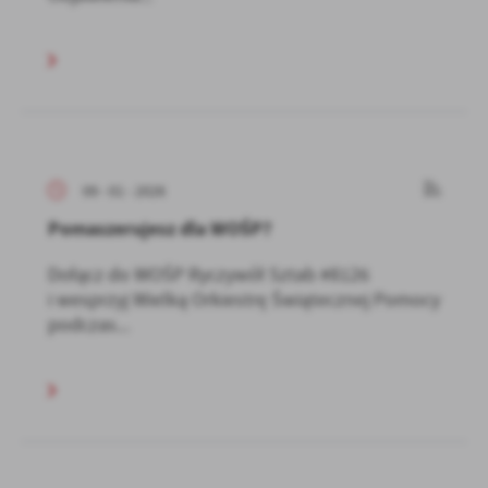
09 - 01 - 2026
Pomaszerujesz dla WOŚP?
Dołącz do WOŚP Ryczywół Sztab #8126
i wesprzyj Wielką Orkiestrę Świątecznej Pomocy
podczas...