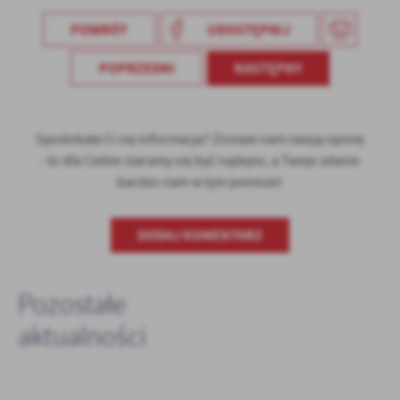
POWRÓT
UDOSTĘPNIJ
POPRZEDNI
NASTĘPNY
Spodobała Ci się informacja? Zostaw nam swoją opinię
- to dla Ciebie staramy się być najlepsi, a Twoje zdanie
bardzo nam w tym pomoże!
DODAJ KOMENTARZ
Pozostałe
aktualności