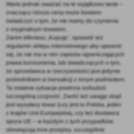
Warto jednak uważać na te wyjątkowo tanie –
znacząco niższa cena może bowiem
świadczyć o tym, że nie mamy do czynienia
z oryginalnym towarem.
Zanim klikniesz „Kupuję”, sprawdź też
regulamin sklepu internetowego aby upewnić
się, że nie ma w nim zapisów ograniczających
prawa konsumenta, lub świadczących o tym,
że sprzedawca w rzeczywistości jest jedynie
pośrednikiem w transakcji z innym podmiotem.
Ta ostatnia sytuacja powinna wzbudzić
szczególną czujność. Zwróć też uwagę skąd
jest wysyłany towar (czy jest to Polska, jeden
z krajów Unii Europejskiej, czy też dostawca
spoza UE – w każdym z tych przypadków
obowiązują inne przepisy, szczególnie