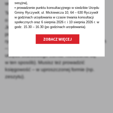
weterynarii lub inspektora sanitarnego.
sesyjna),
• prowadzenie punktu konsultacyjnego w siedzibie Urzędu
Ten rodzaj sprzedaży nie jest opodatkowany,
Gminy Ryczywół, ul. Mickiewicza 10, 64 – 630 Ryczywół
w godzinach
urzędowania w czasie trwania konsultacji
o ile nie przekroczysz limitu 40 tys. zł rocznie.
społecznych oraz 6 sierpnia 2026 r. i 10 sierpnia 2026 r. w
Jeśli przychody są wyższe – musisz opłacić
godz. 15.30 – 16.30 (po godzinach
urzędowania).
podatek (na zasadach ogólnych lub 2%
ZOBACZ WIĘCEJ
ryczałtem od przychodów ewidencjonowanych
– jeśli przed pierwszą sprzedażą zgłosiłeś do
urzędu skarbowego zamiar rozliczania się
w ten sposób). Musisz też prowadzić
księgowość – w uproszczonej formie (np.
zeszytu).