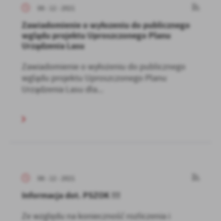
08 - 12 - 2021
Zawiadomienie o wyłozeniu do publicznego
wglądu projektu Uproszczonego Planu
Urządzenia Lasu
Zawiadomienie o wyłożeniu do publicznego
wglądu projektu Uproszczonego Planu
Urządzenia Lasu dla...
08 - 12 - 2021
Informacja dot. PSZOK !!!
Ze względu na konieczność rozliczenia i