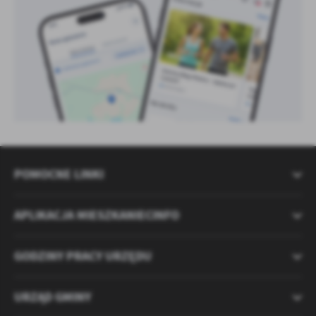
POMOCNE LINKI
APLIKACJA MIESZKANIECINFO
GODZINY PRACY URZĘDU
URZĄD GMINY