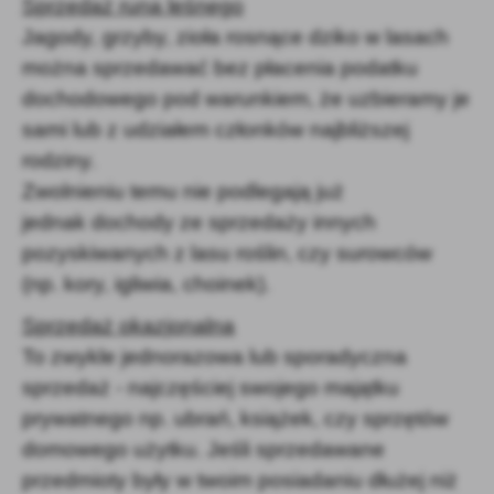
Sprzedaż runa leśnego
Jagody, grzyby, zioła rosnące dziko w lasach
można sprzedawać bez płacenia podatku
dochodowego pod warunkiem, że uzbieramy je
sami lub z udziałem członków najbliższej
rodziny.
Zwolnieniu temu nie podlegają już
jednak dochody ze sprzedaży innych
pozyskiwanych z lasu roślin, czy surowców
(np. kory, igliwia, choinek).
Sprzedaż okazjonalna
To zwykle jednorazowa lub sporadyczna
sprzedaż - najczęściej swojego majątku
prywatnego np. ubrań, książek, czy sprzętów
domowego użytku. Jeśli sprzedawane
przedmioty były w twoim posiadaniu dłużej niż