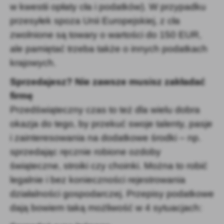
w kwestii opłaty cła i podatków). W przypadku
przesyłek spoza Unii Europejskiej, z cła
zwolnione są towary o wartości do 150 EUR,
ale pamiętać trzeba także o innych podatkach
krajowych.
Sprzedajesz? Nie zawsze musisz zakładać
firmę
Przedświąteczny czas to też dla wielu dobra
okazja do tego, by przekuć swoje talenty, pasje
i zainteresowania na dodatkowe środki – np.
sprzedając ręcznie robione ozdoby
świąteczne, stroiki czy choinki. Można to robić
legalnie i bez konieczności rejestrowania
działalności gospodarczej. Przepisy podatkowe
dają bowiem taką możliwość w 4 sytuacjach: