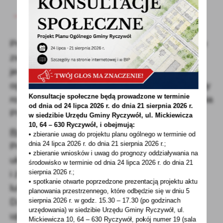
płacy minimalnej (w 2021 roku - 1400 zł),
w ciągu ostatnich 5 lat (60 miesięcy) nie
prowadziłeś firmy.
Prowadzenie działalności nierejestrowanej nie
zwalnia z płacenia podatku od dochodów,
jednak formalności z tym związane są
ograniczone do minimum, a koszty i przychody
Konsultacje społeczne będą prowadzone w terminie
rozlicza się tylko raz w roku w ramach zeznania
od dnia od 24 lipca 2026 r. do dnia 21 sierpnia 2026 r.
PIT-36.
w siedzibie Urzędu Gminy
Ryczywół, ul. Mickiewicza
10, 64 – 630 Ryczywół, i obejmują:
Rolniczy handel detaliczny
• zbieranie uwag do projektu planu ogólnego w terminie od
dnia 24 lipca 2026 r. do dnia 21 sierpnia 2026 r.;
Przepisy o rolniczym handlu detalicznym
• zbieranie wniosków i uwag do prognozy oddziaływania na
ułatwiają rolnikom sprzedaż produktów
środowisko w terminie od dnia 24 lipca 2026 r. do dnia 21
sierpnia 2026 r.;
i żywności pochodzącej z własnych upraw
• spotkanie otwarte poprzedzone prezentacją projektu aktu
lub hodowli odbiorcom bez pośredników.
planowania przestrzennego, które odbędzie się w dniu 5
sierpnia 2026 r.
w godz. 15.30 – 17.30 (po godzinach
Działalność w takiej formie możliwa jest po
urzędowania) w siedzibie Urzędu Gminy Ryczywół, ul.
uprzedniej rejestracji u powiatowego lekarza
Mickiewicza 10, 64 – 630 Ryczywół, pokój
numer 19 (sala