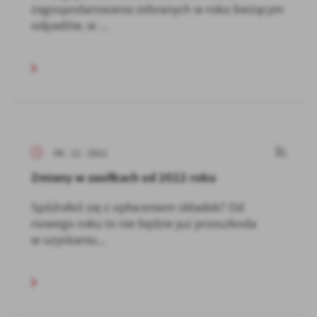
zagospodarowania zebranych w roku bieżącym
odpadów, w ...
08 - 12 - 2021
Zmiany w zasiłkach od 2022 roku
Spóźniłeś się z opłaceniem składek? Od
nowego roku to nie będzie już przeszkoda
w uzyskaniu...