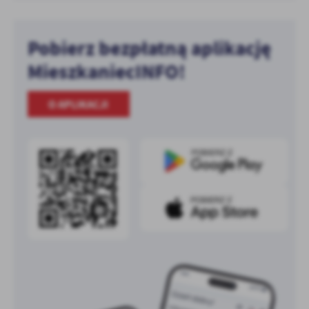
Pobierz bezpłatną aplikację
MieszkaniecINFO!
O APLIKACJI