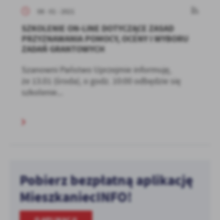
08 - 01 - 2021
SZKOLENIE ON-LINE DOTYCZĄCE ZASAD
PRZYZNAWANIA POMOCY, OCENY I WYBORU
ZADAŃ GRANTOWYCH
Szanowni Państwo Uprzejmie informuję,
że 13.01 (środa), o godz. 10:00 odbędzie się
szkolenie...
Pobierz bezpłatną aplikację
MieszkaniecINFO!