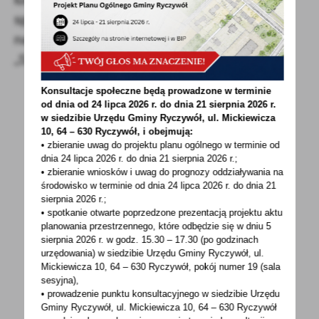
sprawdzić aktualny stan rozliczeń konta
na PUE ZUS w „Panelu płatnika”, w zakładce
„Salda bieżące”.
Konsultacje społeczne będą prowadzone w terminie
od dnia od 24 lipca 2026 r. do dnia 21 sierpnia 2026 r.
w siedzibie Urzędu Gminy
Ryczywół, ul. Mickiewicza
10, 64 – 630 Ryczywół, i obejmują:
• zbieranie uwag do projektu planu ogólnego w terminie od
dnia 24 lipca 2026 r. do dnia 21 sierpnia 2026 r.;
• zbieranie wniosków i uwag do prognozy oddziaływania na
środowisko w terminie od dnia 24 lipca 2026 r. do dnia 21
sierpnia 2026 r.;
• spotkanie otwarte poprzedzone prezentacją projektu aktu
POWRÓT
UDOSTĘPNIJ
planowania przestrzennego, które odbędzie się w dniu 5
sierpnia 2026 r.
w godz. 15.30 – 17.30 (po godzinach
POPRZEDNI
NASTĘPNY
urzędowania) w siedzibie Urzędu Gminy Ryczywół, ul.
Mickiewicza 10, 64 – 630 Ryczywół, pokój
numer 19 (sala
sesyjna),
• prowadzenie punktu konsultacyjnego w siedzibie Urzędu
Spodobała Ci się informacja? Zostaw nam swoją opinię
Gminy Ryczywół, ul. Mickiewicza 10, 64 – 630 Ryczywół