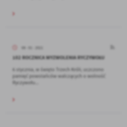
08 - 01 - 2021
102 ROCZNICA WYZWOLENIA RYCZYWOŁU
6 stycznia, w święto Trzech Króli, uczczono
pamięć powstańców walczących o wolność
Ryczywołu...