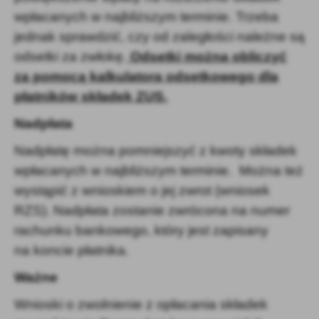
wpłacanych w najbliższym terminie. Trzeba
jednak sprawdzić, czy od zaległości należne są
odsetki za zwłokę.
Odsetki można obliczyć
za pomocą kalkulatora odsetkowego dla
płatników składek ZUS.
Nadpłata
Nadpłatę można pomniejszyć z kwoty składek
wpłacanych w najbliższym terminie. Można też
wystąpić z wnioskiem o jej zwrot (wniosek
RZS). Nadpłata zostanie zwrócona na numer
rachunku bankowego, który jest zapisany
na koncie płatnika.
Ważne
Wnioski o zwolnienie z opłacania składek