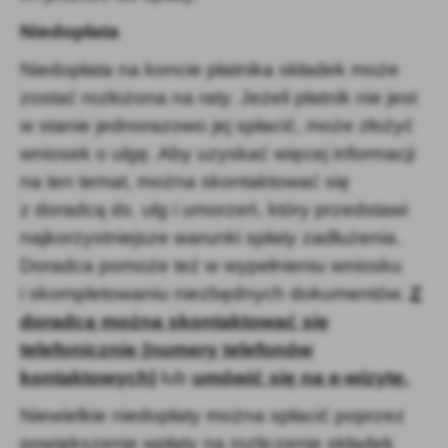
Niedopłata
Niedopłata na koncie płatnika składek może
zostać rozłożona na raty. Jeżeli płatnik nie jest
w stanie jednorazowo jej spłacić, może złożyć
wniosek o ulgę. Aby uzyskać więcej informacji
na ten temat, można skontaktować się
z doradcą ds. ulg i umorzeń, który przedstawi
najkorzystniejsze warunki spłaty zadłużenia.
Doradca pomoże też w wypełnieniu wniosku
i skompletowaniu niezbędnych dokumentów.
Z
doradcą można skontaktować się
telefonicznie (numery telefonów
kontaktowych)
lub
umówić się na e-wizytę.
Niewielkie niedopłaty można spłacić poprzez
powiększenie wpłaty na rozliczenie składek