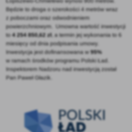
Łopiszewo-Chmielewo wynosi 900 metrów.
Będzie to droga o szerokości 4 metrów wraz
z poboczami oraz odwodnieniem
powierzchniowym. Umowna wartość inwestycji
to
4 254 850,62 zł
, a termin jej wykonania to 6
miesięcy od dnia podpisania umowy.
Inwestycja jest dofinansowana w
95%
w ramach środków programu Polski Ład.
Inspektorem Nadzoru nad inwestycją został
Pan Paweł Głazik.