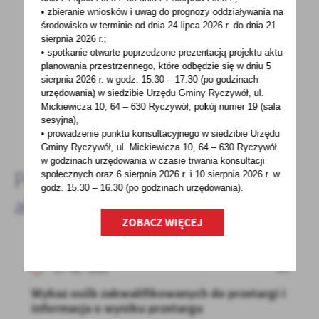
• zbieranie wniosków i uwag do prognozy oddziaływania na
środowisko w terminie od dnia 24 lipca 2026 r. do dnia 21
sierpnia 2026 r.;
Spodobała Ci się informacja? Zostaw nam swoją opinię
• spotkanie otwarte poprzedzone prezentacją projektu aktu
- to dla Ciebie staramy się być najlepsi, a Twoje zdanie
planowania przestrzennego, które odbędzie się w dniu 5
sierpnia 2026 r.
w godz. 15.30 – 17.30 (po godzinach
bardzo nam w tym pomoże!
urzędowania) w siedzibie Urzędu Gminy Ryczywół, ul.
Mickiewicza 10, 64 – 630 Ryczywół, pokój
numer 19 (sala
sesyjna),
DODAJ KOMENTARZ
• prowadzenie punktu konsultacyjnego w siedzibie Urzędu
Gminy Ryczywół, ul. Mickiewicza 10, 64 – 630 Ryczywół
w godzinach
urzędowania w czasie trwania konsultacji
Pozostałe
społecznych oraz 6 sierpnia 2026 r. i 10 sierpnia 2026 r. w
godz. 15.30 – 16.30 (po godzinach
urzędowania).
aktualności
ZOBACZ WIĘCEJ
27 - 02 - 2024
Wykaz osób zakwalifikowanych do przetargi i
informacja o wyniku przetargu