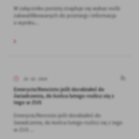
W załączniku poniżej znajduje się wykaz osób
zakwalifikowanych do przetargi i informacja
o wyniku...
26 - 02 - 2024
Emerycie/Rencisto jeśli dorabiałeś do
świadczenia, do końca lutego rozlicz się z
tego w ZUS
Emerycie/Rencisto jeśli dorabiałeś do
świadczenia, do końca lutego rozlicz się z tego
w ZUS ...