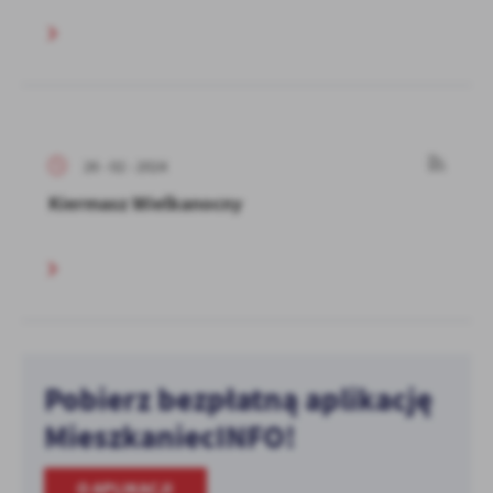
26 - 02 - 2024
Kiermasz Wielkanocny
Pobierz bezpłatną aplikację
MieszkaniecINFO!
O APLIKACJI