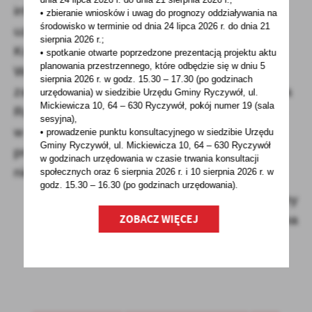
informacji dotyczących przetargu można
• zbieranie wniosków i uwag do prognozy oddziaływania na
środowisko w terminie od dnia 24 lipca 2026 r. do dnia 21
uzyskać w Urzędzie Gminy, pokój nr 12 u p.
sierpnia 2026 r.;
Krystyny Misiurnej (tel. 67-2837002 wew. 21)
• spotkanie otwarte poprzedzone prezentacją projektu aktu
planowania przestrzennego, które odbędzie się w dniu 5
W zakresie nieunormowanym ogłoszeniem
sierpnia 2026 r.
w godz. 15.30 – 17.30 (po godzinach
zastosowanie znajdą przepisy rozporządzenia
urzędowania) w siedzibie Urzędu Gminy Ryczywół, ul.
Mickiewicza 10, 64 – 630 Ryczywół, pokój
numer 19 (sala
Rady Ministrów z dnia 14 września 2004 roku
sesyjna),
w sprawie sposobu i trybu przeprowadzania
• prowadzenie punktu konsultacyjnego w siedzibie Urzędu
Gminy Ryczywół, ul. Mickiewicza 10, 64 – 630 Ryczywół
przetargów oraz rokowań na zbycie
w godzinach
urzędowania w czasie trwania konsultacji
nieruchomości (Dz. U. z 2021r. poz. 2213)
społecznych oraz 6 sierpnia 2026 r. i 10 sierpnia 2026 r. w
godz. 15.30 – 16.30 (po godzinach
urzędowania).
Wójt Gminy
(-) Henryk Szrama
ZOBACZ WIĘCEJ