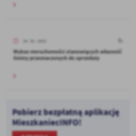
24 - 01 - 2023
Wykaz nieruchomości stanowiących własność
Gminy przeznaczonych do sprzedaży
Pobierz bezpłatną aplikację
MieszkaniecINFO!