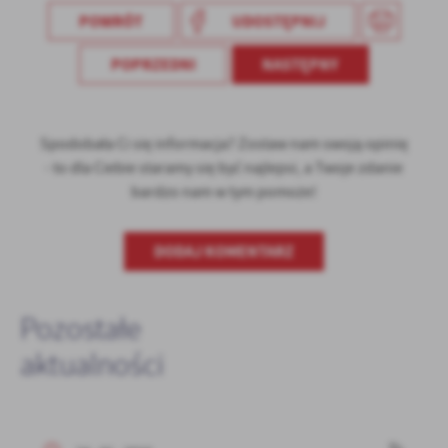
POWRÓT
UDOSTĘPNIJ
POPRZEDNI
NASTĘPNY
Spodobała Ci się informacja? Zostaw nam swoją opinię
- to dla Ciebie staramy się być najlepsi, a Twoje zdanie
bardzo nam w tym pomoże!
DODAJ KOMENTARZ
Pozostałe
aktualności