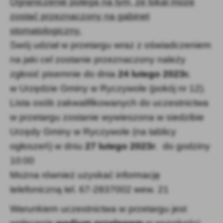
Ograniczenie polega na tym, że lokal może
zostać przeznaczony na gabinet
stomatologiczny.
Swój udział w przetargu wraz z oświadczeniem
na jaki cel zostanie przeznaczony należy
zgłosić pisemnie do dnia
24 lutego 2023r.
w Urzędzie Gminy w Ryczywole (pokój nr 12).
Lista osób zakwalifikowanych do uczestnictwa
w przetargu zostanie wywieszona w siedzibie
Urzędy Gminy w Ryczywole (na tablicy
ogłoszeń) w dniu
27 lutego 2023r
. do godziny
10:00
Można również uzyskać informację
telefoniczną tel. 67-2837002 wew. 21
Warunkiem uczestnictwa w przetargu jest