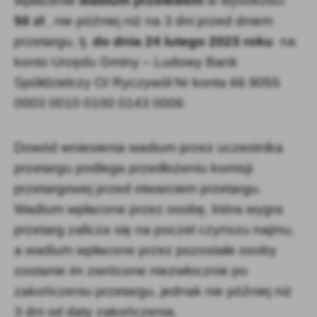
wpłacenie
wadium przelewem
w wysokości
50 zł
, nie później niż na 3 dni przed dniem
przetargu, tj.
do dnia 24 lutego 2023 roku
na
konto Urzędu Gminy – Ludowy Bank
Spółdzielczy O/ Ryczywół Nr konta 66 9055
0003 0010 0100 0143 0006
Dowód wniesienia wadium przez uczestnika
przetargu podlega przedłożeniu komisji
przetargowej przed otwarciem przetargu.
Wadium wpłacone przez osobę, która wygra
przetarg zalicza się na poczet czynszu najmu,
a wadium wpłacone przez pozostałe osoby
zostanie im zwrócone niezwłocznie po
zakończeniu przetargu, jednak nie później niż
3 dni od daty zakończenia.