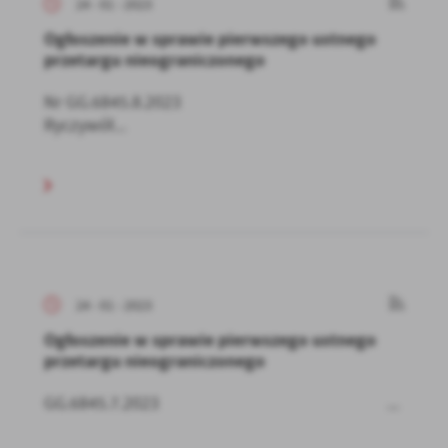
24 - 01 - 2023
Ogłoszenie w sprawie pierwszego ustnego
przetargu nieograniczonego
Nr GG.6845.8.2023
Ryczywół...
24 - 01 - 2023
Ogłoszenie w sprawie pierwszego ustnego
przetargu nieograniczonego
GG.6845.7.2023 ...