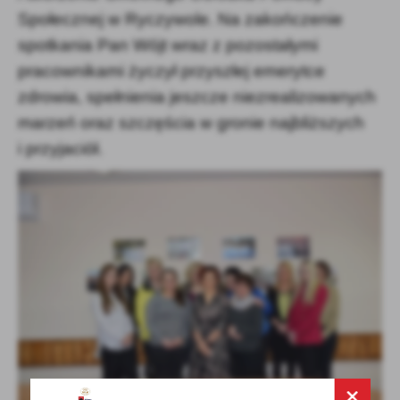
Społecznej w Ryczywole. Na zakończenie
spotkania Pan Wójt wraz z pozostałymi
pracownikami życzył przyszłej emerytce
zdrowia, spełnienia jeszcze niezrealizowanych
marzeń oraz szczęścia w gronie najbliższych
i przyjaciół.