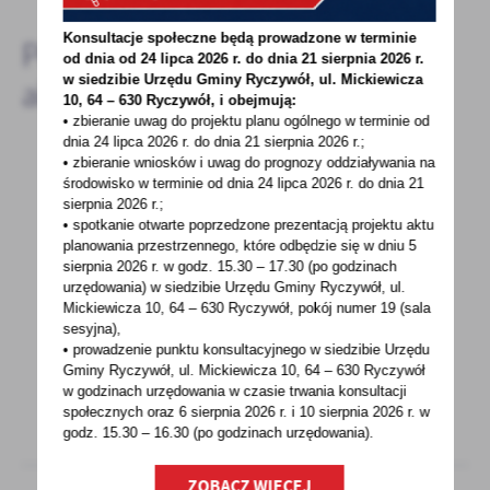
Konsultacje społeczne będą prowadzone w terminie
Pozostałe
od dnia od 24 lipca 2026 r. do dnia 21 sierpnia 2026 r.
w siedzibie Urzędu Gminy
Ryczywół, ul. Mickiewicza
aktualności
10, 64 – 630 Ryczywół, i obejmują:
• zbieranie uwag do projektu planu ogólnego w terminie od
dnia 24 lipca 2026 r. do dnia 21 sierpnia 2026 r.;
• zbieranie wniosków i uwag do prognozy oddziaływania na
środowisko w terminie od dnia 24 lipca 2026 r. do dnia 21
01 - 03 - 2023
sierpnia 2026 r.;
Obwieszczenie o sprostowaniu wszczęcia
• spotkanie otwarte poprzedzone prezentacją projektu aktu
planowania przestrzennego, które odbędzie się w dniu 5
postępowania
sierpnia 2026 r.
w godz. 15.30 – 17.30 (po godzinach
urzędowania) w siedzibie Urzędu Gminy Ryczywół, ul.
Obwieszczenie o sprostowaniu wszczęcia
Mickiewicza 10, 64 – 630 Ryczywół, pokój
numer 19 (sala
postępowania administracyjnego w sprawie
sesyjna),
ustalenia lokalizacji...
• prowadzenie punktu konsultacyjnego w siedzibie Urzędu
Gminy Ryczywół, ul. Mickiewicza 10, 64 – 630 Ryczywół
w godzinach
urzędowania w czasie trwania konsultacji
społecznych oraz 6 sierpnia 2026 r. i 10 sierpnia 2026 r. w
godz. 15.30 – 16.30 (po godzinach
urzędowania).
ZOBACZ WIĘCEJ