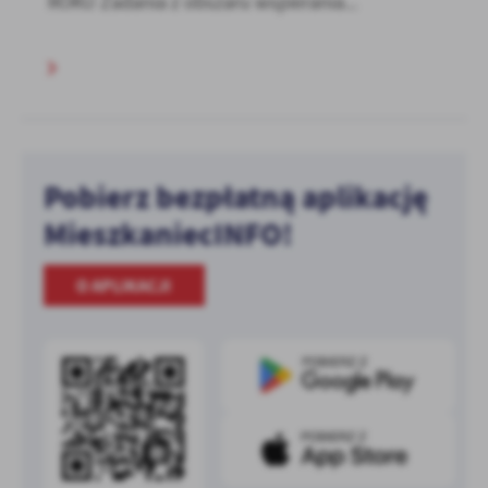
ROKU Zadania z obszaru wspierania...
Pobierz bezpłatną aplikację
MieszkaniecINFO!
O APLIKACJI