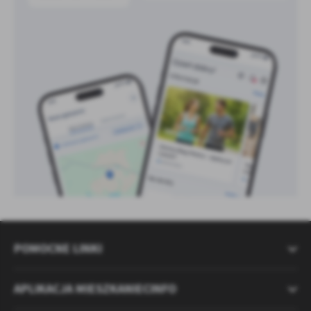
POMOCNE LINKI
APLIKACJA MIESZKANIECINFO