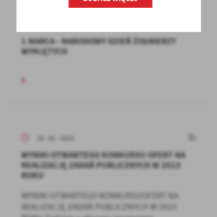
01 - 03 - 2023
1 MARCA - NARODOWY DZIEŃ ŻOŁNIERZY
WYKLĘTYCH
28 - 02 - 2023
WYNIKI OTWARTEGO KONKURSU OFERT NA
REALIZACJĘ ZADAŃ PUBLICZNYCH W 2023
ROKU
WYNIKI OTWARTEGO KONKURSUOFERT NA
REALIZACJĘ ZADAŃ PUBLICZNYCH W 2023