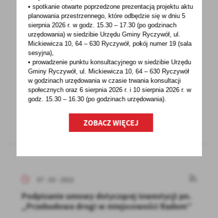
• spotkanie otwarte poprzedzone prezentacją projektu aktu
planowania przestrzennego, które odbędzie się w dniu 5
sierpnia 2026 r.
w godz. 15.30 – 17.30 (po godzinach
08 - 03 - 2022
urzędowania) w siedzibie Urzędu Gminy Ryczywół, ul.
Mickiewicza 10, 64 – 630 Ryczywół, pokój
numer 19 (sala
500+ dla Ukraińców pracujących w Polsce
sesyjna),
• prowadzenie punktu konsultacyjnego w siedzibie Urzędu
Świadczenie 500+ mogą otrzymać również
Gminy Ryczywół, ul. Mickiewicza 10, 64 – 630 Ryczywół
obywatele Ukrainy, pod warunkiem, że pracują
w godzinach
urzędowania w czasie trwania konsultacji
społecznych oraz 6 sierpnia 2026 r. i 10 sierpnia 2026 r. w
w Polsce...
godz. 15.30 – 16.30 (po godzinach
urzędowania).
ZOBACZ WIĘCEJ
07 - 03 - 2022
Podpisanie umowy dotyczącej inwestycji pn.
„Przebudowa drogi w miejscowości Radom”