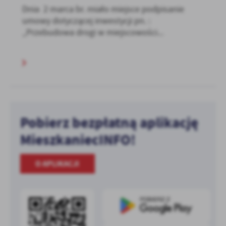
Dnia 2 marca br. miało miejsce podpisanie
umowy dotyczącej inwestycji pn. :
„Przebudowa drogi w miejscowości...
Pobierz bezpłatną aplikację
MieszkaniecINFO!
O APLIKACJI