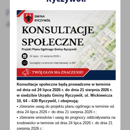
Pozostałe
aktualności
09 - 03 - 2022
Informacja dotycząca ubezpieczenia
komunikacyjnego dla obywateli Ukrainy
przebywających na terenie Gminy
Każdy pojazd, który porusza się po polskich
Konsultacje społeczne będą prowadzone w terminie
drogach, musi mieć obowiązkowe
od dnia od 24 lipca 2026 r. do dnia 21 sierpnia 2026 r.
w siedzibie Urzędu Gminy
Ryczywół, ul. Mickiewicza
ubezpieczenie OC. Wjeżdżając...
10, 64 – 630 Ryczywół, i obejmują:
• zbieranie uwag do projektu planu ogólnego w terminie od
dnia 24 lipca 2026 r. do dnia 21 sierpnia 2026 r.;
• zbieranie wniosków i uwag do prognozy oddziaływania na
środowisko w terminie od dnia 24 lipca 2026 r. do dnia 21
sierpnia 2026 r.;