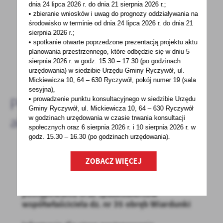
dnia 24 lipca 2026 r. do dnia 21 sierpnia 2026 r.;
Spodobała Ci się informacja? Zostaw nam swoją opinię
• zbieranie wniosków i uwag do prognozy oddziaływania na
środowisko w terminie od dnia 24 lipca 2026 r. do dnia 21
- to dla Ciebie staramy się być najlepsi, a Twoje zdanie
sierpnia 2026 r.;
bardzo nam w tym pomoże!
• spotkanie otwarte poprzedzone prezentacją projektu aktu
planowania przestrzennego, które odbędzie się w dniu 5
sierpnia 2026 r.
w godz. 15.30 – 17.30 (po godzinach
DODAJ KOMENTARZ
urzędowania) w siedzibie Urzędu Gminy Ryczywół, ul.
Mickiewicza 10, 64 – 630 Ryczywół, pokój
numer 19 (sala
sesyjna),
Pozostałe
• prowadzenie punktu konsultacyjnego w siedzibie Urzędu
Gminy Ryczywół, ul. Mickiewicza 10, 64 – 630 Ryczywół
aktualności
w godzinach
urzędowania w czasie trwania konsultacji
społecznych oraz 6 sierpnia 2026 r. i 10 sierpnia 2026 r. w
godz. 15.30 – 16.30 (po godzinach
urzędowania).
ZOBACZ WIĘCEJ
26 - 10 - 2022
Obwieszczenie - Informacja dla stron
postępowania oraz spadkobierców
współwłaściciela dz. nr 35 obręb Wiardunki