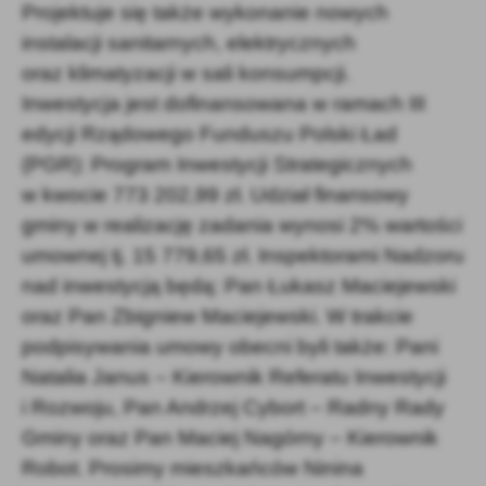
Projektuje się także wykonanie nowych
instalacji sanitarnych, elektrycznych
oraz klimatyzacji w sali konsumpcji.
Inwestycja jest dofinansowana w ramach III
edycji Rządowego Funduszu Polski Ład
(PGR): Program Inwestycji Strategicznych
w kwocie 773 202,99 zł. Udział finansowy
gminy w realizację zadania wynosi 2% wartości
umownej tj. 15 779,65 zł. Inspektorami Nadzoru
nad inwestycją będą: Pan Łukasz Maciejewski
oraz Pan Zbigniew Maciejewski. W trakcie
podpisywania umowy obecni byli także: Pani
Natalia Janus – Kierownik Referatu Inwestycji
i Rozwoju, Pan Andrzej Cybort – Radny Rady
Gminy oraz Pan Maciej Nagórny – Kierownik
Robot. Prosimy mieszkańców Ninina