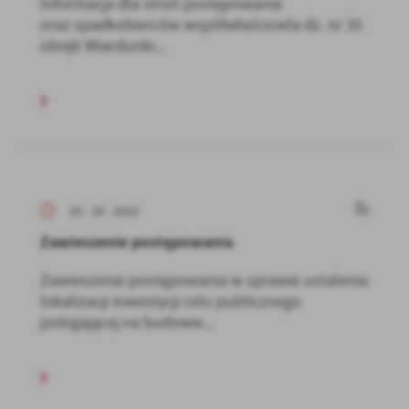
Informacja dla stron postępowania
oraz spadkobierców współwłaściciela dz. nr 35
obręb Wiardunki...
25 - 10 - 2022
Zawieszenie postępowania
Zawieszenie postępowania w sprawie ustalenia
lokalizacji inwestycji celu publicznego
polegającej na budowie...