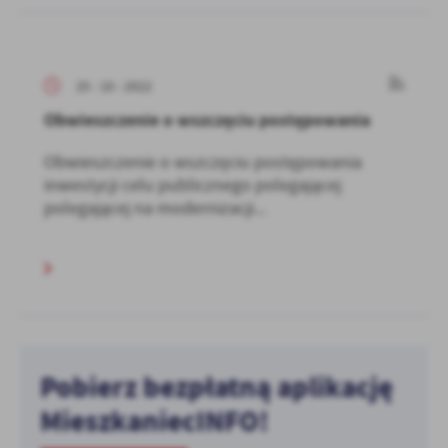
25 - 10 - 2022
Obwieszczenie o wszczęciu postępowania
Obwieszczenie o wszczęciu postępowania
inwestycji celu publicznego polegającej
polegającej na modernizacji...
Pobierz bezpłatną aplikację
MieszkaniecINFO!