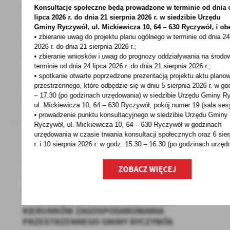
27 - 11 - 2020
Konsultacje społeczne będą prowadzone w terminie od dnia 
lipca 2026 r. do dnia 21 sierpnia 2026 r. w siedzibie Urzędu
XXII Sesja Rady Gminy dnia 4 grudnia 2020 r.
Gminy
Ryczywół, ul. Mickiewicza 10, 64 – 630 Ryczywół, i ob
• zbieranie uwag do projektu planu ogólnego w terminie od dnia 24
Na podstawie art. 20 ust. 1 ustawy z dnia 8
2026 r. do dnia 21 sierpnia 2026 r.;
marca 1990 roku o samorządzie gminnym (Dz.
• zbieranie wniosków i uwag do prognozy oddziaływania na środo
terminie od dnia 24 lipca 2026 r. do dnia 21 sierpnia 2026 r.;
U. z 2020r...
• spotkanie otwarte poprzedzone prezentacją projektu aktu plano
przestrzennego, które odbędzie się w dniu 5 sierpnia 2026 r.
w go
– 17.30 (po godzinach urzędowania) w siedzibie Urzędu Gminy R
ul. Mickiewicza 10, 64 – 630 Ryczywół, pokój
numer 19 (sala ses
• prowadzenie punktu konsultacyjnego w siedzibie Urzędu Gminy
Ryczywół, ul. Mickiewicza 10, 64 – 630 Ryczywół w godzinach
urzędowania w czasie trwania konsultacji społecznych oraz 6 sie
r. i 10 sierpnia 2026 r. w godz. 15.30 – 16.30 (po godzinach
urzęd
26 - 11 - 2020
ZOBACZ WIĘCEJ
RAPORT ZAWIERAJĄCY UWAGI ZEBRANE
PODCZAS KONSULTACJI SPOŁECZNYCH W
SPRAWIE STUDIUM UWARUNKOWAŃ I
KIERUNKÓW ZAGOSPODAROWANIA
PRZESTRZENNEGO GMINY RYCZYWÓŁ