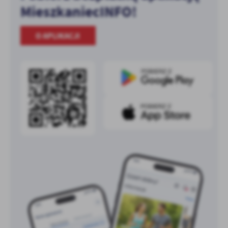
MieszkaniecINFO!
O APLIKACJI