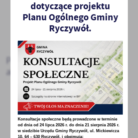
dotyczące projektu
Spodobała Ci się informacja? Zostaw nam swoją opinię
- to dla Ciebie staramy się być najlepsi, a Twoje zdanie
Planu Ogólnego Gminy
bardzo nam w tym pomoże!
Ryczywół.
DODAJ KOMENTARZ
Pozostałe
aktualności
09 - 09 - 2020
AKTUALNE DOFINANSOWANIA NA
INWESTYCJE EKOLOGICZNE
Konsultacje społeczne będą prowadzone w terminie
od dnia od 24 lipca 2026 r. do dnia 21 sierpnia 2026 r.
1. DLA PRZEDSIĘBIORCÓW. 80% dotacje
w siedzibie Urzędu Gminy
Ryczywół, ul. Mickiewicza
na farmy fotowoltaiczne, lub/i na poprawę
10, 64 – 630 Ryczywół, i obejmują: