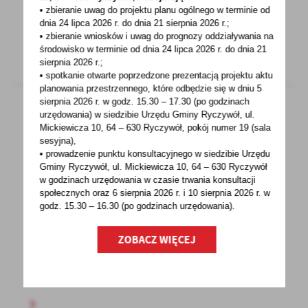
efektywności...
• zbieranie uwag do projektu planu ogólnego w terminie od
dnia 24 lipca 2026 r. do dnia 21 sierpnia 2026 r.;
• zbieranie wniosków i uwag do prognozy oddziaływania na
środowisko w terminie od dnia 24 lipca 2026 r. do dnia 21
sierpnia 2026 r.;
• spotkanie otwarte poprzedzone prezentacją projektu aktu
planowania przestrzennego, które odbędzie się w dniu 5
sierpnia 2026 r.
w godz. 15.30 – 17.30 (po godzinach
urzędowania) w siedzibie Urzędu Gminy Ryczywół, ul.
Mickiewicza 10, 64 – 630 Ryczywół, pokój
numer 19 (sala
08 - 09 - 2020
sesyjna),
• prowadzenie punktu konsultacyjnego w siedzibie Urzędu
INFORMACJA POWIATOWEGO LEKARZA
Gminy Ryczywół, ul. Mickiewicza 10, 64 – 630 Ryczywół
WETERYNARII W OBORNIKACH W SPRAWIE
w godzinach
urzędowania w czasie trwania konsultacji
SZCZEPIEŃ PSÓW I KOTÓW PRZECIWKO
społecznych oraz 6 sierpnia 2026 r. i 10 sierpnia 2026 r. w
WŚCIEKLIŹNIE
godz. 15.30 – 16.30 (po godzinach
urzędowania).
Wścieklizna jest chorobą zakaźną, wywoływaną
ZOBACZ WIĘCEJ
przez wirus powodujący zmiany zapalne
w ośrodkowym...