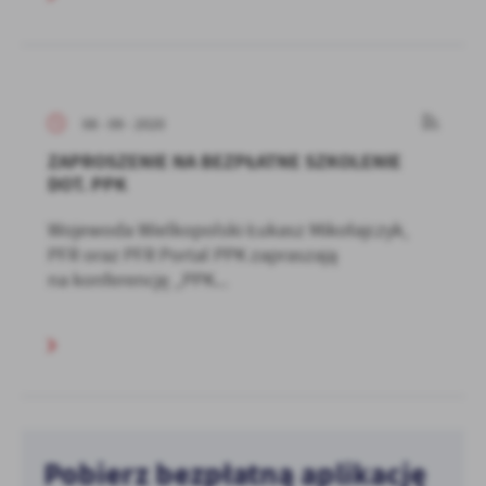
08 - 09 - 2020
ZAPROSZENIE NA BEZPŁATNE SZKOLENIE
DOT. PPK
Wojewoda Wielkopolski Łukasz Mikołajczyk,
PFR oraz PFR Portal PPK zapraszają
na konferencję „PPK...
Pobierz bezpłatną aplikację