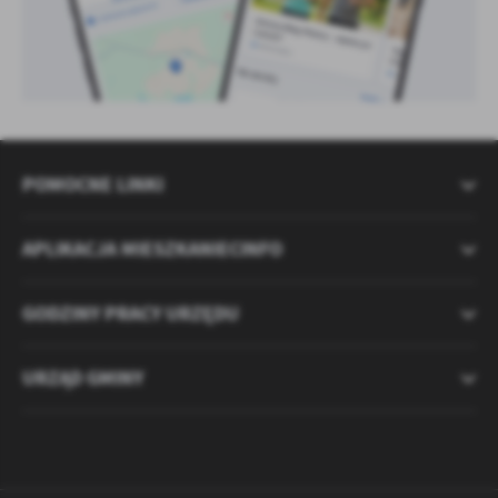
POMOCNE LINKI
APLIKACJA MIESZKANIECINFO
GODZINY PRACY URZĘDU
URZĄD GMINY