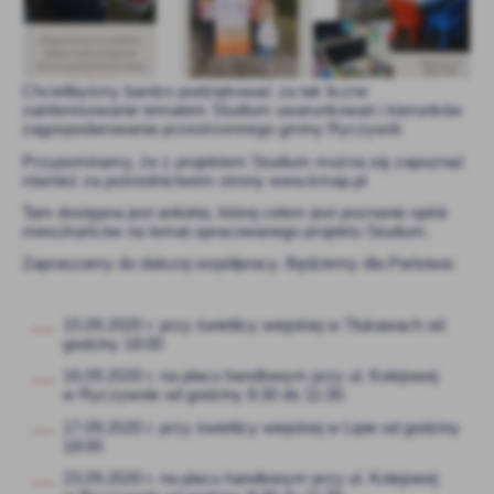
Firmy te działają w charakterze pośredników prezentujących nasze
treści w postaci wiadomości, ofert, komunikatów mediów
społecznościowych.
Chcielibyśmy bardzo podziękować za tak liczne
zainteresowanie tematem Studium uwarunkowań i kierunków
zagospodarowania przestrzennego gminy Ryczywół.
Przypominamy, że z projektem Studium można się zapoznać
również za pośrednictwem strony www.kmap.pl
Tam dostępna jest ankieta, której celem jest poznanie opinii
mieszkańców na temat opracowanego projektu Studium.
Zapraszamy do dalszej współpracy. Będziemy dla Państwa:
15.09.2020 r. przy świetlicy wiejskiej w Tłukawach od
godziny 18:00
16.09.2020 r. na placu handlowym przy ul. Kolejowej
w Ryczywole od godziny 8:30 do 11:30.
17.09.2020 r. przy świetlicy wiejskiej w Lipie od godziny
18:00
23.09.2020 r. na placu handlowym przy ul. Kolejowej