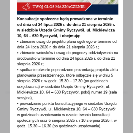
29 - 06 - 2023
Konsultacje społeczne będą prowadzone w terminie
Informacja dotycząca badań rolnych
od dnia od 24 lipca 2026 r. do dnia 21 sierpnia 2026 r.
przekazana przez Urząd Statystyczny w
w siedzibie Urzędu Gminy
Ryczywół, ul. Mickiewicza
Poznaniu
10, 64 – 630 Ryczywół, i obejmują:
• zbieranie uwag do projektu planu ogólnego w terminie od
Badanie ankietowe GUS - Zintegrowane
dnia 24 lipca 2026 r. do dnia 21 sierpnia 2026 r.;
statystyki dotyczące gospodarstw rolnych.Od 1
• zbieranie wniosków i uwag do prognozy oddziaływania na
środowisko w terminie od dnia 24 lipca 2026 r. do dnia 21
czerwca do 14 sierpnia...
sierpnia 2026 r.;
• spotkanie otwarte poprzedzone prezentacją projektu aktu
planowania przestrzennego, które odbędzie się w dniu 5
sierpnia 2026 r.
w godz. 15.30 – 17.30 (po godzinach
urzędowania) w siedzibie Urzędu Gminy Ryczywół, ul.
Mickiewicza 10, 64 – 630 Ryczywół, pokój
numer 19 (sala
sesyjna),
• prowadzenie punktu konsultacyjnego w siedzibie Urzędu
Gminy Ryczywół, ul. Mickiewicza 10, 64 – 630 Ryczywół
29 - 06 - 2023
w godzinach
urzędowania w czasie trwania konsultacji
społecznych oraz 6 sierpnia 2026 r. i 10 sierpnia 2026 r. w
Potwierdzony przypadek wirusa ASF w
godz. 15.30 – 16.30 (po godzinach
urzędowania).
gospodarstwie rolnym