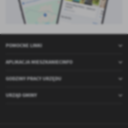
POMOCNE LINKI
APLIKACJA MIESZKANIECINFO
GODZINY PRACY URZĘDU
URZĄD GMINY