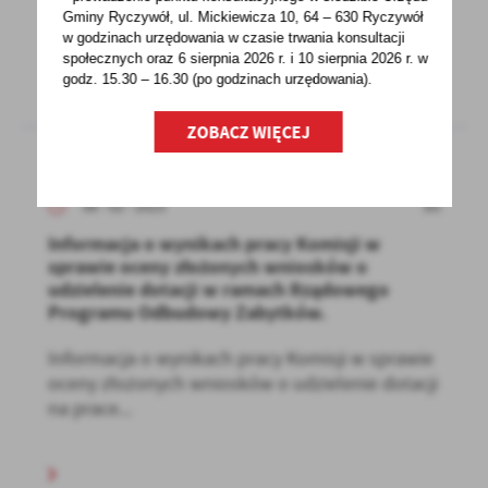
na zastępstwo na stanowisko...
Gminy Ryczywół, ul. Mickiewicza 10, 64 – 630 Ryczywół
w godzinach
urzędowania w czasie trwania konsultacji
społecznych oraz 6 sierpnia 2026 r. i 10 sierpnia 2026 r. w
godz. 15.30 – 16.30 (po godzinach
urzędowania).
ZOBACZ WIĘCEJ
06 - 02 - 2023
Informacja o wynikach pracy Komisji w
sprawie oceny złożonych wniosków o
udzielenie dotacji w ramach Rządowego
Programu Odbudowy Zabytków.
Informacja o wynikach pracy Komisji w sprawie
oceny złożonych wniosków o udzielenie dotacji
na prace...