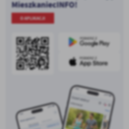
MieszkaniecINFO!
O APLIKACJI