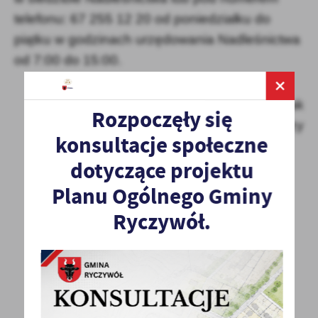
telefonu: 67 255 12 20 od poniedziałku
do
piątku w godzinach urzędowania Nadleśnictwa
od 7:00 do 15:00.
Damian Szcześniak
Rozpoczęły się
Nadleśniczy
konsultacje społeczne
dotyczące projektu
Planu Ogólnego Gminy
Ryczywół.
POWRÓT
UDOSTĘPNIJ
POPRZEDNI
NASTĘPNY