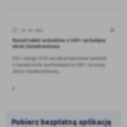
01 - 02 - 2023
Ruszył nabór wniosków o 500+ na kolejny
okres świadczeniowy
Od 1 lutego ZUS zaczął przyjmować wnioski
o świadczenie wychowawcze 500+ na nowy
okres świadczeniowy...
Pobierz bezpłatną aplikację