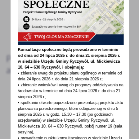
Spodobała Ci się informacja? Zostaw nam swoją opinię
- to dla Ciebie staramy się być najlepsi, a Twoje zdanie
bardzo nam w tym pomoże!
DODAJ KOMENTARZ
Konsultacje społeczne będą prowadzone w terminie
Pozostałe
od dnia od 24 lipca 2026 r. do dnia 21 sierpnia 2026 r.
w siedzibie Urzędu Gminy
Ryczywół, ul. Mickiewicza
aktualności
10, 64 – 630 Ryczywół, i obejmują:
• zbieranie uwag do projektu planu ogólnego w terminie od
dnia 24 lipca 2026 r. do dnia 21 sierpnia 2026 r.;
• zbieranie wniosków i uwag do prognozy oddziaływania na
środowisko w terminie od dnia 24 lipca 2026 r. do dnia 21
sierpnia 2026 r.;
06 - 02 - 2023
• spotkanie otwarte poprzedzone prezentacją projektu aktu
NABÓR NA ZASTĘPSTWO NA STANOWISKO
planowania przestrzennego, które odbędzie się w dniu 5
PRACOWNIKA SOCJALNEGO
sierpnia 2026 r.
w godz. 15.30 – 17.30 (po godzinach
urzędowania) w siedzibie Urzędu Gminy Ryczywół, ul.
Mickiewicza 10, 64 – 630 Ryczywół, pokój
numer 19 (sala
Kierownik Gminnego Ośrodka Pomocy
sesyjna),
Społecznej w Ryczywole ogłasza nabór
• prowadzenie punktu konsultacyjnego w siedzibie Urzędu