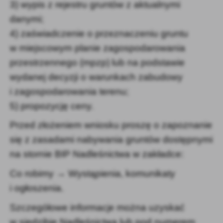
3) wypis z rejestru gruntów z aktualnymi
danymi;
4) zaświadczenie o przeznaczeniu gruntu
w miejscowym planie zagospodarowania
przestrzennego (mpzp) lub na podstawie
wydanej decyzji o warunkach zabudowy
i zagospodarowania terenu;
5) propozycję ceny.
Przed złożeniem wniosku proszę o zapoznanie
się z zasadami nabywania gruntów dostępnymi
na stornie BIP Nadleśnictwa
w zakładce:
Co robimy → Wystąpienia, komunikaty
i ogłoszenia.
Szczegółowe informacje można uzyskać
w siedzibie Nadleśnictwa lub pod numerem