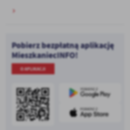
Pobierz bezpłatną aplikację
MieszkaniecINFO!
O APLIKACJI