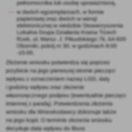
pełnomocnika lub osobę upoważnioną,
w dwóch egzemplarzach, w formie
papierowej oraz dwóch w wersji
elektronicznej w siedzibie Stowarzyszenia
Lokalna Grupa Działania Kraina Trzech
Rzek, ul. Marsz. J. Piłsudskiego 76, 64-600
Oborniki, pokój nr 30, w godzinach 8:00
-15:00.
Złożenie wniosku potwierdza się poprzez
przybicie na jego pierwszej stronie pieczęci
wpływu z oznaczeniem nazwy LGD, daty
i godziny wpływu oraz złożenie
własnoręcznego podpisu (ewentualnie pieczęci
imiennej z parafą). Potwierdzenia złożenia
wniosku dla Wnioskodawcy dokonuje także
na jego kopii. O terminie złożenia wniosku
decyduje data wpływu do Biura