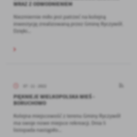
WRAZ Z ODWODNIENIEM
Niezmiernie miło jest patrzeć na kolejną
inwestycję zrealizowaną przez Gminę Ryczywół.
Dzięki...
07 - 11 - 2022
PIĘKNIEJE WIELKOPOLSKA WIEŚ -
BORUCHOWO
Kolejna miejscowość z terenu Gminy Ryczywół
ma swoje nowe miejsce rekreacji. Dnia 5
listopada nastąpiło...