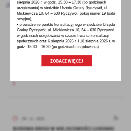
aktualności
sierpnia 2026 r.
w godz. 15.30 – 17.30 (po godzinach
urzędowania) w siedzibie Urzędu Gminy Ryczywół, ul.
Mickiewicza 10, 64 – 630 Ryczywół, pokój
numer 19 (sala
sesyjna),
• prowadzenie punktu konsultacyjnego w siedzibie Urzędu
08 - 11 - 2022
Gminy Ryczywół, ul. Mickiewicza 10, 64 – 630 Ryczywół
w godzinach
urzędowania w czasie trwania konsultacji
Akademia BOŚ- konkurs
społecznych oraz 6 sierpnia 2026 r. i 10 sierpnia 2026 r. w
godz. 15.30 – 16.30 (po godzinach
urzędowania).
Akademia Fundacji BOŚ to ogólnopolski
konkurs grantowy adresowany do młodzieży
ZOBACZ WIĘCEJ
szkolnej oraz studentek...
08 - 11 - 2022
BUDOWA DROGI W MIEJSCOWOŚCI LUDOMKI