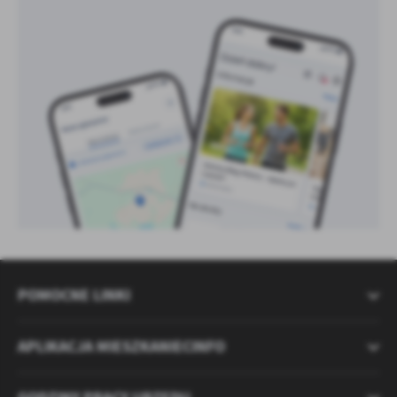
POMOCNE LINKI
APLIKACJA MIESZKANIECINFO