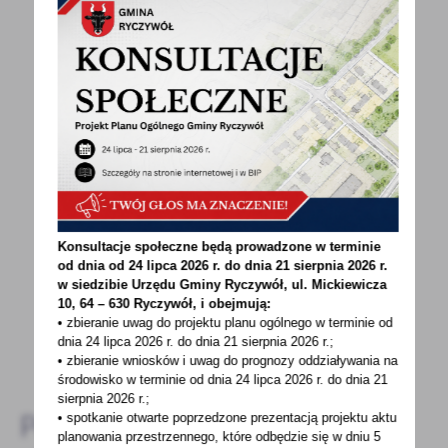
POWRÓT
UDOSTĘPNIJ
POPRZEDNI
NASTĘPNY
Spodobała Ci się informacja? Zostaw nam swoją opinię
Konsultacje społeczne będą prowadzone w terminie
- to dla Ciebie staramy się być najlepsi, a Twoje zdanie
od dnia od 24 lipca 2026 r. do dnia 21 sierpnia 2026 r.
w siedzibie Urzędu Gminy
Ryczywół, ul. Mickiewicza
bardzo nam w tym pomoże!
10, 64 – 630 Ryczywół, i obejmują:
• zbieranie uwag do projektu planu ogólnego w terminie od
dnia 24 lipca 2026 r. do dnia 21 sierpnia 2026 r.;
DODAJ KOMENTARZ
• zbieranie wniosków i uwag do prognozy oddziaływania na
środowisko w terminie od dnia 24 lipca 2026 r. do dnia 21
sierpnia 2026 r.;
Pozostałe
• spotkanie otwarte poprzedzone prezentacją projektu aktu
planowania przestrzennego, które odbędzie się w dniu 5