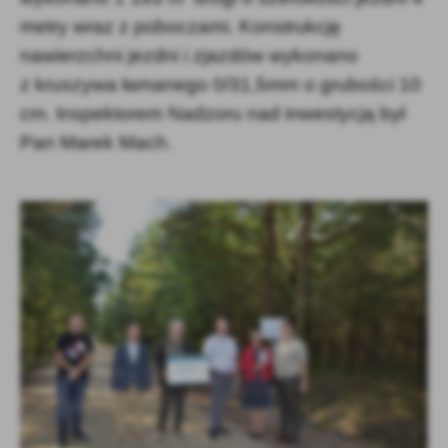
metry wraz z poboczami. Konstrukcję
nawierzchni jezdni i zjazdów wykonano
z kruszywa łamanego 0/31,5mm o grubości 10
cm. Inspektorem Nadzoru nad inwestycją był
Pan Marek Mach.