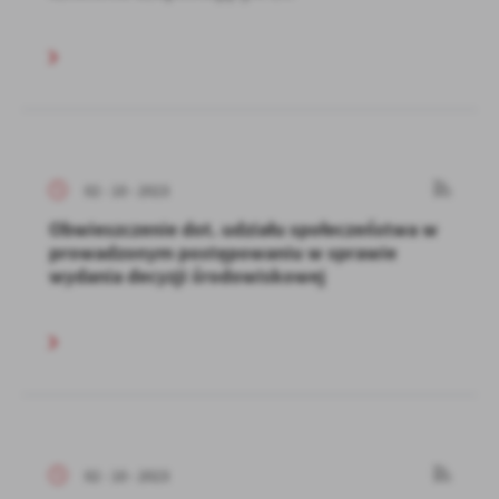
02 - 10 - 2023
Obwieszczenie dot. udziału społeczeństwa w
prowadzonym postępowaniu w sprawie
wydania decyzji środowiskowej
02 - 10 - 2023