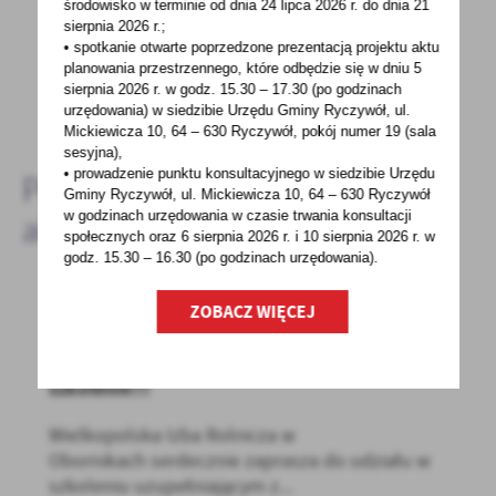
środowisko w terminie od dnia 24 lipca 2026 r. do dnia 21
- to dla Ciebie staramy się być najlepsi, a Twoje zdanie
sierpnia 2026 r.;
bardzo nam w tym pomoże!
• spotkanie otwarte poprzedzone prezentacją projektu aktu
planowania przestrzennego, które odbędzie się w dniu 5
sierpnia 2026 r.
w godz. 15.30 – 17.30 (po godzinach
DODAJ KOMENTARZ
urzędowania) w siedzibie Urzędu Gminy Ryczywół, ul.
Mickiewicza 10, 64 – 630 Ryczywół, pokój
numer 19 (sala
sesyjna),
• prowadzenie punktu konsultacyjnego w siedzibie Urzędu
Pozostałe
Gminy Ryczywół, ul. Mickiewicza 10, 64 – 630 Ryczywół
w godzinach
urzędowania w czasie trwania konsultacji
aktualności
społecznych oraz 6 sierpnia 2026 r. i 10 sierpnia 2026 r. w
godz. 15.30 – 16.30 (po godzinach
urzędowania).
ZOBACZ WIĘCEJ
03 - 10 - 2023
Serdeczne zaproszenie dla rolników na
szkolenie!!!
Wielkopolska Izba Rolnicza w
Obornikach serdecznie zaprasza do udziału w
szkoleniu uzupełniającym z...