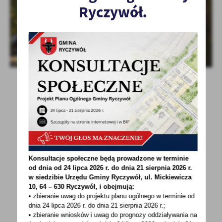
Ryczywół.
POWRÓT
UDOSTĘPNIJ
Konsultacje społeczne będą prowadzone w terminie
od dnia od 24 lipca 2026 r. do dnia 21 sierpnia 2026 r.
POPRZEDNI
NASTĘPNY
w siedzibie Urzędu Gminy
Ryczywół, ul. Mickiewicza
10, 64 – 630 Ryczywół, i obejmują:
• zbieranie uwag do projektu planu ogólnego w terminie od
dnia 24 lipca 2026 r. do dnia 21 sierpnia 2026 r.;
Spodobała Ci się informacja? Zostaw nam swoją opinię
• zbieranie wniosków i uwag do prognozy oddziaływania na