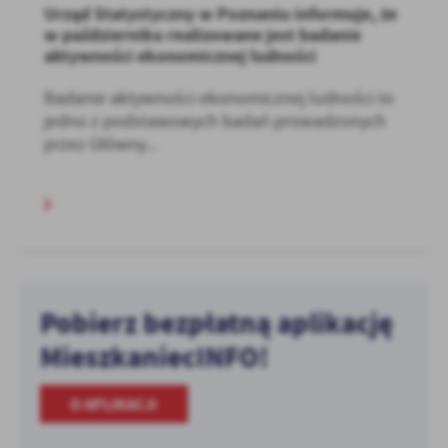
Urząd Statystyczny w Poznaniu informuje, że
w październiku realizowane jest badanie
aktywności ekonomicznej ludności
Badanie aktywności ekonomicznej ludności to
jedno z podstawowych badań prowadzonych
przez Główny...
Pobierz bezpłatną aplikację
MieszkaniecINFO!
O APLIKACJI