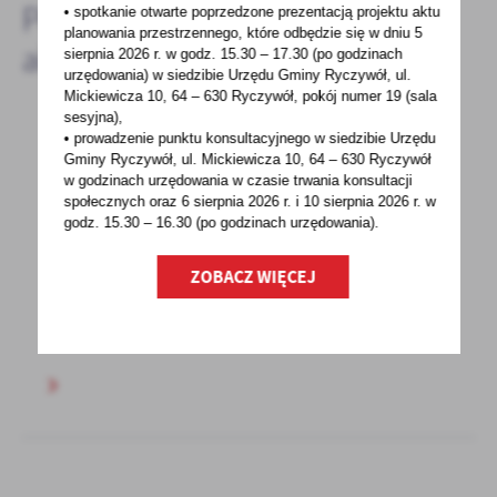
Pozostałe
• spotkanie otwarte poprzedzone prezentacją projektu aktu
planowania przestrzennego, które odbędzie się w dniu 5
aktualności
sierpnia 2026 r.
w godz. 15.30 – 17.30 (po godzinach
urzędowania) w siedzibie Urzędu Gminy Ryczywół, ul.
Mickiewicza 10, 64 – 630 Ryczywół, pokój
numer 19 (sala
sesyjna),
• prowadzenie punktu konsultacyjnego w siedzibie Urzędu
24 - 05 - 2024
Gminy Ryczywół, ul. Mickiewicza 10, 64 – 630 Ryczywół
w godzinach
urzędowania w czasie trwania konsultacji
Akademia Młodzieżowych Liderów
społecznych oraz 6 sierpnia 2026 r. i 10 sierpnia 2026 r. w
godz. 15.30 – 16.30 (po godzinach
urzędowania).
Akademia Młodzieżowych LiderówEDYCJA
2024-2025MŁODZIEŻOWE
ZOBACZ WIĘCEJ
WULKANYPARTYCYPACJI Masz 16-24 lat
i mieszkasz...