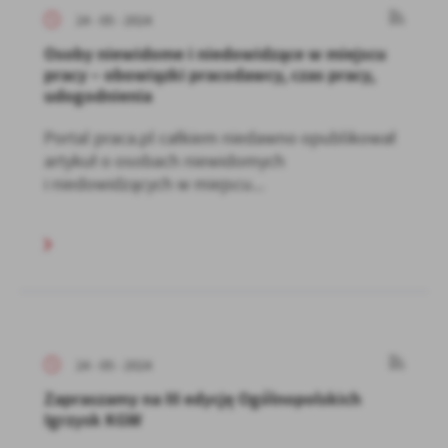
24 - 05 - 2024
Osoby niewidome i niedowidzące w miejscu
pracy – obowiązki pracodawcy, czas pracy,
udogodnienia
Portal praca.pl całkiem niedawno opublikował
artykuł o osobach niewidomych
i niedowidzących w miejscu...
24 - 05 - 2024
Zapraszamy na III edycję Ogólnopolskich
Igrzysk KGW