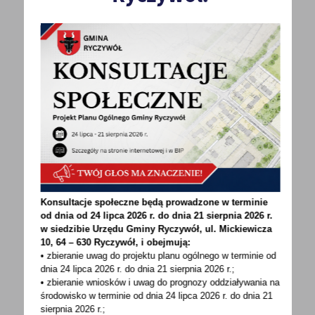
POWRÓT
UDOSTĘPNIJ
POPRZEDNI
NASTĘPNY
Spodobała Ci się informacja? Zostaw nam swoją opinię
Konsultacje społeczne będą prowadzone w terminie
- to dla Ciebie staramy się być najlepsi, a Twoje zdanie
od dnia od 24 lipca 2026 r. do dnia 21 sierpnia 2026 r.
w siedzibie Urzędu Gminy
Ryczywół, ul. Mickiewicza
bardzo nam w tym pomoże!
10, 64 – 630 Ryczywół, i obejmują:
• zbieranie uwag do projektu planu ogólnego w terminie od
dnia 24 lipca 2026 r. do dnia 21 sierpnia 2026 r.;
DODAJ KOMENTARZ
• zbieranie wniosków i uwag do prognozy oddziaływania na
środowisko w terminie od dnia 24 lipca 2026 r. do dnia 21
sierpnia 2026 r.;