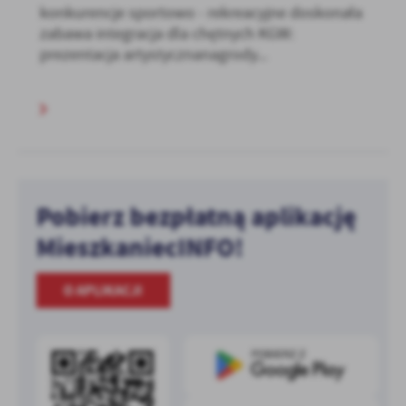
konkurencje sportowo - rekreacyjne doskonała
zabawa integracja dla chętnych KGW:
prezentacja artystycznanagrody...
Pobierz bezpłatną aplikację
MieszkaniecINFO!
O APLIKACJI