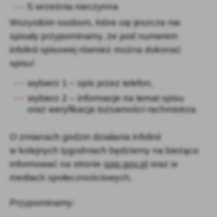
5 września nieczynna
Firmy te działają w charakterze pośredników prezentujących nasze
treści w postaci wiadomości, ofert, komunikatów mediów
Wszystkim osobom, które się jeszcze nie
społecznościowych.
spisały przypominamy, że pod numerem
infolinii spisowej również można dokonać
spisu!
wybierz 1 – spis przez telefon,
wybierz 2 – informacje na temat spisu
oraz weryfikacja tożsamości rachmistrza.
O zmianach godzin działania infolinii
w kolejnych tygodniach będziemy na bieżąco
informować na stronie
spis.gov.pl
oraz w
mediach społecznościowych.
Przypominamy: