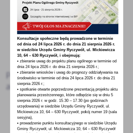
Spodobała Ci się informacja? Zostaw nam swoją opinię
- to dla Ciebie staramy się być najlepsi, a Twoje zdanie
bardzo nam w tym pomoże!
Konsultacje społeczne będą prowadzone w terminie
od dnia od 24 lipca 2026 r. do dnia 21 sierpnia 2026 r.
w siedzibie Urzędu Gminy
Ryczywół, ul. Mickiewicza
DODAJ KOMENTARZ
10, 64 – 630 Ryczywół, i obejmują:
• zbieranie uwag do projektu planu ogólnego w terminie od
dnia 24 lipca 2026 r. do dnia 21 sierpnia 2026 r.;
Pozostałe
• zbieranie wniosków i uwag do prognozy oddziaływania na
środowisko w terminie od dnia 24 lipca 2026 r. do dnia 21
aktualności
sierpnia 2026 r.;
• spotkanie otwarte poprzedzone prezentacją projektu aktu
planowania przestrzennego, które odbędzie się w dniu 5
sierpnia 2026 r.
w godz. 15.30 – 17.30 (po godzinach
urzędowania) w siedzibie Urzędu Gminy Ryczywół, ul.
Mickiewicza 10, 64 – 630 Ryczywół, pokój
numer 19 (sala
01 - 09 - 2021
sesyjna),
ROCZNICA WYBUCHU II WOJNY ŚWIATOWEJ
• prowadzenie punktu konsultacyjnego w siedzibie Urzędu
Gminy Ryczywół, ul. Mickiewicza 10, 64 – 630 Ryczywół