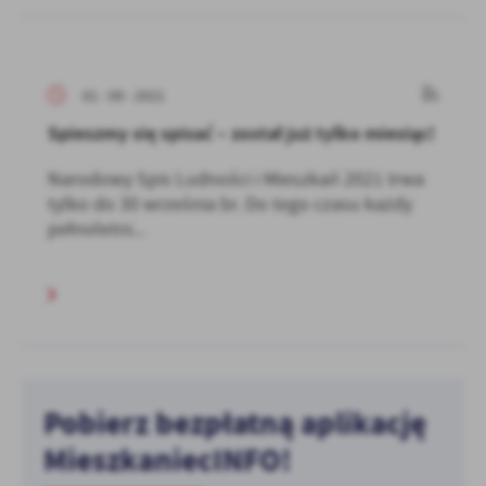
01 - 09 - 2021
Spieszmy się spisać – został już tylko miesiąc!
Narodowy Spis Ludności i Mieszkań 2021 trwa
tylko do 30 września br. Do tego czasu każdy
pełnoletni...
Pobierz bezpłatną aplikację
MieszkaniecINFO!