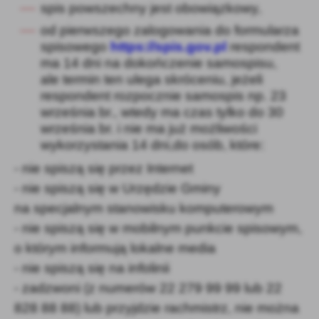
spis powszechny jest obowiązkowy,
od pierwszego zalogowania do formularza
spisowego
https://spis.gov.pl
respondent
ma 14 dni na dokończenie samospisu,
ale termin ten ulega skróceniu, jeżeli
respondent rozpocznie samospis np. 23
września br., wtedy ma czas tylko do 30
września br. i nie ma już możliwości
wykorzystania 14 dni,do osób, które:
- nie spiszą się przez Internet
- nie spiszą się w Urzędzie Gminy
na specjalnym stanowisku komputerowym
- nie spiszą się w mobilnym punkcie spisowym,
o którym informują lokalne media
- nie spiszą się na infolinii
- zadzwoni (z numerów 22 279 99 99 lub 22
828 88 88) lub przyjdzie rachmistrz, nie można