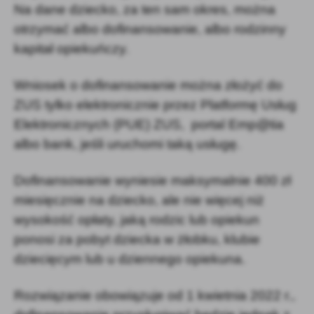
Na dane dziecko, za ten sam okres, można
otrzymać albo dofinansowanie, albo rodzinny
kapitał opiekuńczy.
Wniosek o dofinansowanie można złożyć do
ZUS tylko elektronicznie przez Platformę Usług
Elektronicznych (PUE) ZUS, portal Emp@tia
albo bank, jeśli uruchomi taką usługę.
Dofinansowanie wyniesie maksymalnie 400 zł
miesięcznie na dziecko, ale nie więcej niż
wysokość opłaty, jaką rodzic lub opiekun
ponosi za pobyt dziecka w żłobku, klubie
dziecięcym lub u dziennego opiekuna.
Rozwiązanie obowiązuje od 1 kwietnia 2022 r.,