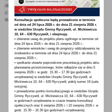
obywatelom Ukrainy, którzy przybyli legalnie
z Ukrainy do Polski po 23 lutego 2022 r.
w związku z działaniami wojennymi.
Konsultacje społeczne będą prowadzone w terminie
od dnia od 24 lipca 2026 r. do dnia 21 sierpnia 2026 r.
w siedzibie Urzędu Gminy
Ryczywół, ul. Mickiewicza
10, 64 – 630 Ryczywół, i obejmują:
• zbieranie uwag do projektu planu ogólnego w terminie od
dnia 24 lipca 2026 r. do dnia 21 sierpnia 2026 r.;
• zbieranie wniosków i uwag do prognozy oddziaływania na
środowisko w terminie od dnia 24 lipca 2026 r. do dnia 21
sierpnia 2026 r.;
• spotkanie otwarte poprzedzone prezentacją projektu aktu
POWRÓT
UDOSTĘPNIJ
planowania przestrzennego, które odbędzie się w dniu 5
sierpnia 2026 r.
w godz. 15.30 – 17.30 (po godzinach
POPRZEDNI
NASTĘPNY
urzędowania) w siedzibie Urzędu Gminy Ryczywół, ul.
Mickiewicza 10, 64 – 630 Ryczywół, pokój
numer 19 (sala
sesyjna),
• prowadzenie punktu konsultacyjnego w siedzibie Urzędu
Spodobała Ci się informacja? Zostaw nam swoją opinię
Gminy Ryczywół, ul. Mickiewicza 10, 64 – 630 Ryczywół
- to dla Ciebie staramy się być najlepsi, a Twoje zdanie
w godzinach
urzędowania w czasie trwania konsultacji
społecznych oraz 6 sierpnia 2026 r. i 10 sierpnia 2026 r. w
bardzo nam w tym pomoże!
godz. 15.30 – 16.30 (po godzinach
urzędowania).