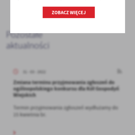
DODAJ KOMENTARZ
ZOBACZ WIĘCEJ
Pozostałe
aktualności
31 - 03 - 2022
Zmiana terminu przyjmowania zgłoszeń do
ogólnopolskiego konkursu dla Kół Gospodyń
Wiejskich
Termin przyjmowania zgłoszeń wydłużamy do
15 kwietnia br.