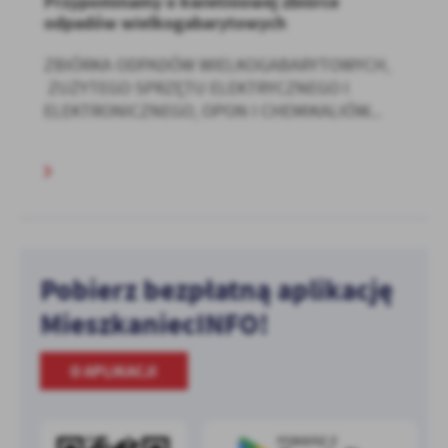
Przypominamy o kwietniowej zbiórce
odpadów wielkogabarytowych
ZBIÓRKA ODPADÓW WIELKOGABARYTOWYCH,
ZUŻYTEGO SPRZĘTU ELEKTRYCZNEGO I
ELEKTRONICZNEGO, OPON I CHEMIKALIÓW...
Pobierz bezpłatną aplikację
MieszkaniecINFO!
O APLIKACJI