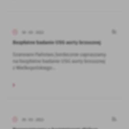
30 - 03 - 2022
Bezpłatne badanie USG aorty brzusznej
Szanowni Państwo,Serdecznie zapraszamy
na bezpłatne badanie USG aorty brzusznej
z Wielkopolskiego...
30 - 03 - 2022