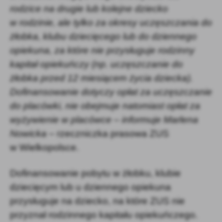
rodzice na drugie lub kolejne dziecko
w rodzinie, ale tylko za okresy uczęszczania do
żłobka, klubu dziecięcego lub do dziennego
opiekuna, za które nie przysługuje rodzinny
kapitał opiekuńczy (np. uczęszczanie do
żłobka przed 12 miesiącem życia dziecka).
Dofinansowanie dotyczy opłat za uczęszczanie
do placówki, nie obejmuje natomiast opłat za
wyżywienie w placówce – informuje Marlena
Nowicka
– rzeczniczka prasowa ZUS
w Wielkopolsce.
Dofinansowanie pobytu w żłobku, klubie
dziecięcym lub u dziennego opiekuna
przysługuje na dziecko, na które ZUS nie
przyznał rodzinnego kapitału opiekuńczego.