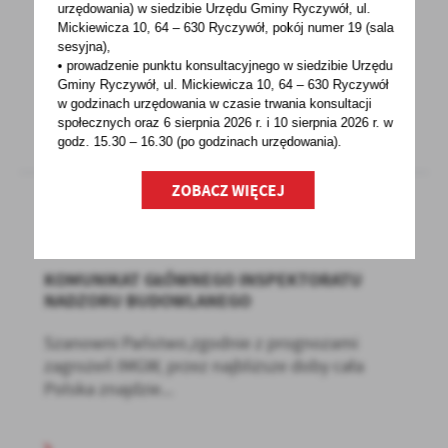
urzędowania) w siedzibie Urzędu Gminy Ryczywół, ul.
Świadczenia emerytalno-rentowe wypłacane
Mickiewicza 10, 64 – 630 Ryczywół, pokój
numer 19 (sala
przez ZUS co roku są waloryzowane. 1 marca
sesyjna),
wzrosną o 14,8...
• prowadzenie punktu konsultacyjnego w siedzibie Urzędu
Gminy Ryczywół, ul. Mickiewicza 10, 64 – 630 Ryczywół
w godzinach
urzędowania w czasie trwania konsultacji
społecznych oraz 6 sierpnia 2026 r. i 10 sierpnia 2026 r. w
godz. 15.30 – 16.30 (po godzinach
urzędowania).
ZOBACZ WIĘCEJ
17 - 02 - 2023
KOMUNIKAT GŁÓWNEGO INSPEKTORATU
NADZORU BUDOWLANEGO
Szanowni Państwo,zgodnie z prognozami
zagrożeń IMGW, przez najbliższe doby cała
Polska znajdzie...