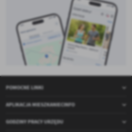
POMOCNE LINKI
APLIKACJA MIESZKANIECINFO
GODZINY PRACY URZĘDU