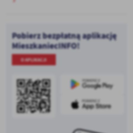
Pobierz bezpłatną aplikację
MieszkaniecINFO!
O APLIKACJI