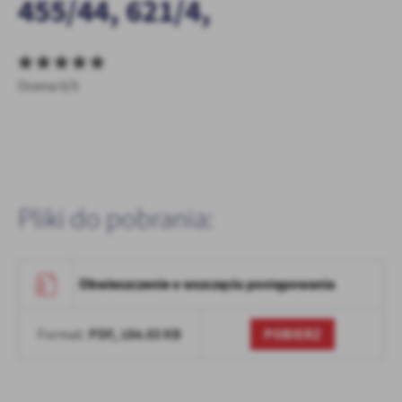
455/44, 621/4,
Firmy te działają w charakterze pośredników prezentujących nasze
treści w postaci wiadomości, ofert, komunikatów mediów
społecznościowych.
Ocena 0/5
Pliki do pobrania:
Obwieszczenie o wszczęciu postępowania
PDF,
184.83 KB
POBIERZ
Format: