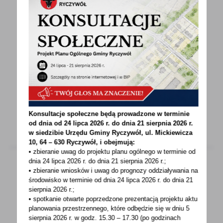
21 - 02 - 2023
Dorabiałeś w ubiegłym roku do renty lub
wcześniejszej emerytury? Rozlicz się z ZUS.
Renciści i wcześniejsi emeryci, którzy
w ubiegłym roku dorabiali do swoich
świadczeń, muszą...
Konsultacje społeczne będą prowadzone w terminie
od dnia od 24 lipca 2026 r. do dnia 21 sierpnia 2026 r.
w siedzibie Urzędu Gminy
Ryczywół, ul. Mickiewicza
10, 64 – 630 Ryczywół, i obejmują:
• zbieranie uwag do projektu planu ogólnego w terminie od
dnia 24 lipca 2026 r. do dnia 21 sierpnia 2026 r.;
• zbieranie wniosków i uwag do prognozy oddziaływania na
środowisko w terminie od dnia 24 lipca 2026 r. do dnia 21
21 - 02 - 2023
sierpnia 2026 r.;
Od 1 marca emerytury i renty wyższe o 14,8
• spotkanie otwarte poprzedzone prezentacją projektu aktu
planowania przestrzennego, które odbędzie się w dniu 5
proc.
sierpnia 2026 r.
w godz. 15.30 – 17.30 (po godzinach