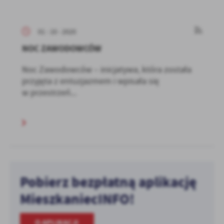
01 - 10 - 2020
NOC ZAWODOWCÓW
Noc Zawodowców – inicjatywa, która została
przyjęta z entuzjazmem i wpisała się
w przestrzeń...
Pobierz bezpłatną aplikację
MieszkaniecINFO!
O APLIKACJI