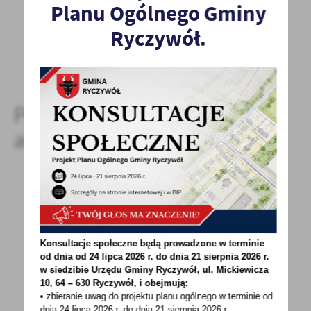
- to dla Ciebie staramy się być najlepsi, a Twoje zdanie
Planu Ogólnego Gminy
bardzo nam w tym pomoże!
Ryczywół.
DODAJ KOMENTARZ
Pozostałe
aktualności
01 - 10 - 2020
ZOSTAŃ TWARZĄ PROW 2014-2020
Konsultacje społeczne będą prowadzone w terminie
Szanowni Państwo, Agencja Restrukturyzacji
od dnia od 24 lipca 2026 r. do dnia 21 sierpnia 2026 r.
i Modernizacji Rolnictwa organizuje konkurs
w siedzibie Urzędu Gminy
Ryczywół, ul. Mickiewicza
10, 64 – 630 Ryczywół, i obejmują:
pod patronatem...
• zbieranie uwag do projektu planu ogólnego w terminie od
dnia 24 lipca 2026 r. do dnia 21 sierpnia 2026 r.;