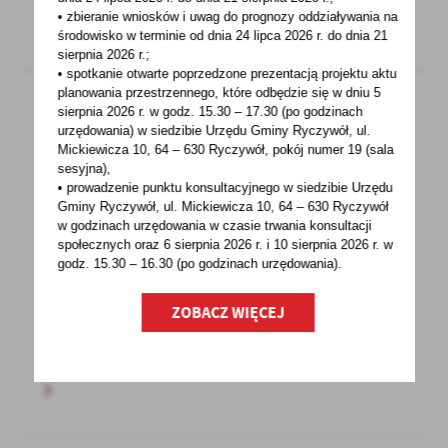
• zbieranie wniosków i uwag do prognozy oddziaływania na
środowisko w terminie od dnia 24 lipca 2026 r. do dnia 21
sierpnia 2026 r.;
• spotkanie otwarte poprzedzone prezentacją projektu aktu
planowania przestrzennego, które odbędzie się w dniu 5
sierpnia 2026 r.
w godz. 15.30 – 17.30 (po godzinach
urzędowania) w siedzibie Urzędu Gminy Ryczywół, ul.
01 - 10 - 2020
Mickiewicza 10, 64 – 630 Ryczywół, pokój
numer 19 (sala
sesyjna),
KOMUNIKAT DYREKTORA CENTRALNEGO
• prowadzenie punktu konsultacyjnego w siedzibie Urzędu
BIURA SPISOWEGO W SPRAWIE WYWIADÓW
Gminy Ryczywół, ul. Mickiewicza 10, 64 – 630 Ryczywół
BEZPOŚREDNICH W POWSZECHNYM SPISIE
w godzinach
urzędowania w czasie trwania konsultacji
ROLNYM 2020 R.
społecznych oraz 6 sierpnia 2026 r. i 10 sierpnia 2026 r. w
godz. 15.30 – 16.30 (po godzinach
urzędowania).
W związku z utrzymującym się wysokim
poziomem zachorowań, spowodowanych
ZOBACZ WIĘCEJ
pandemią COVID–19, podejmuję...