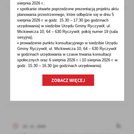
sierpnia 2026 r.;
• spotkanie otwarte poprzedzone prezentacją projektu aktu
planowania przestrzennego, które odbędzie się w dniu 5
sierpnia 2026 r.
w godz. 15.30 – 17.30 (po godzinach
urzędowania) w siedzibie Urzędu Gminy Ryczywół, ul.
23 - 11 - 2020
Mickiewicza 10, 64 – 630 Ryczywół, pokój
numer 19 (sala
sesyjna),
KOLEJNA KAMPANIA EDUKACYJNA
• prowadzenie punktu konsultacyjnego w siedzibie Urzędu
NADLEŚNICTWA OBORNIKI RUSZYŁA!
Gminy Ryczywół, ul. Mickiewicza 10, 64 – 630 Ryczywół
w godzinach
urzędowania w czasie trwania konsultacji
Przez 18 miesięcy będziemy mówili do Was:
społecznych oraz 6 sierpnia 2026 r. i 10 sierpnia 2026 r. w
Lasy robią klimat! W ramach kampanii
godz. 15.30 – 16.30 (po godzinach
urzędowania).
zobaczymy m.in. cykl...
ZOBACZ WIĘCEJ
23 - 11 - 2020