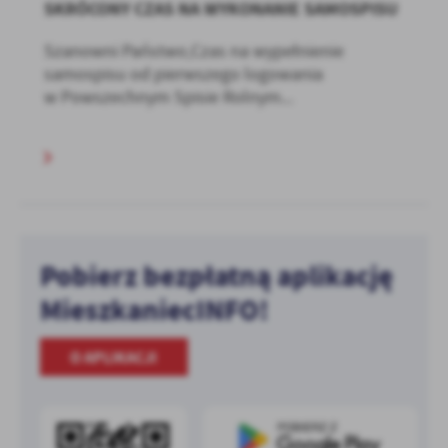
SKRÓCONY CZAS NA WYKONANIE SAMOSPISU
Szanowni Państwo,Czas na wypełnienie
samospisu od pierwszego logowania
w Powszechnym Spisie Rolnym...
Pobierz bezpłatną aplikację
MieszkaniecINFO!
O APLIKACJI