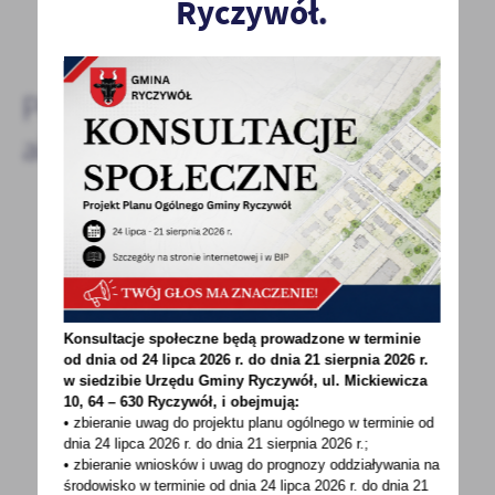
Ryczywół.
DODAJ KOMENTARZ
Pozostałe
aktualności
23 - 11 - 2020
SPOTKANIE W SPRAWIE DROGI RYCZYWÓŁ-
SKRZETUSZ-PIOTROWO
Konsultacje społeczne będą prowadzone w terminie
19 listopada w sali sesyjnej Urzędu Gminy
od dnia od 24 lipca 2026 r. do dnia 21 sierpnia 2026 r.
odbyło się spotkanie konsultacyjne dotyczące
w siedzibie Urzędu Gminy
Ryczywół, ul. Mickiewicza
przebudowy...
10, 64 – 630 Ryczywół, i obejmują:
• zbieranie uwag do projektu planu ogólnego w terminie od
dnia 24 lipca 2026 r. do dnia 21 sierpnia 2026 r.;
• zbieranie wniosków i uwag do prognozy oddziaływania na
środowisko w terminie od dnia 24 lipca 2026 r. do dnia 21