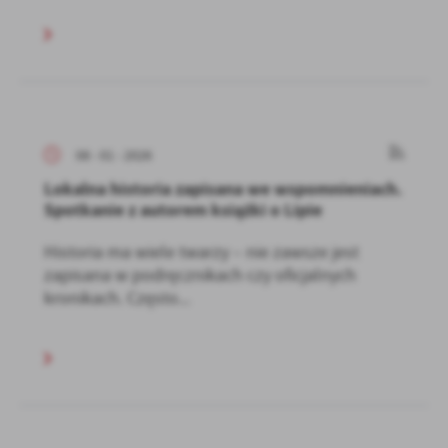
08 - 01 - 2026
Lokalna historia zapisana we wspomnieniach.
Spotkanie z autorem książki o Lipie
Historia ma wiele twarzy – nie zawsze jest
zapisana w podręcznikach czy oficjalnych
kronikach. Często...