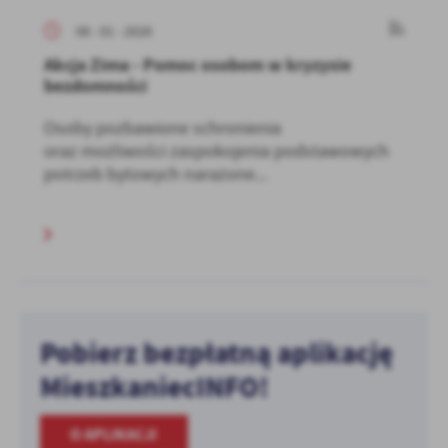
08 - 01 - 2026
Akcja Zima - Pomoc osobom w kryzysie
bezdomności
Osoby pozbawione schronienia
oraz możliwości zaspokojenia podstawowych
potrzeb bytowych narażone...
Pobierz bezpłatną aplikację
MieszkaniecINFO!
O APLIKACJI