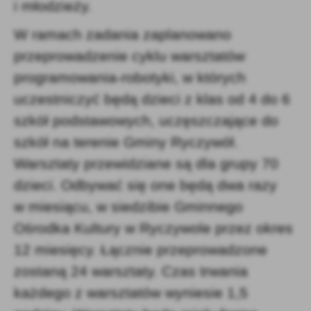
i młodzieży.
W ramach zadania zaplanowano
przeprowadzenie cyklu warsztatów
programowania-robotyki, w których
uczestniczyć będą dzieci z klas od 4 do 6
szkół podstawowych, uczęszczające do
szkół na terenie Gminy Ryczywół.
Warsztaty przewidziane są dla grupy 70
dzieci. Odbywać się one będą dwa razy
w miesiącu, w siedzibie Gminnego
Ośrodka Kultury w Ryczywole przez okres
12 miesięcy. Łącznie przeprowadzone
zostaną 24 warsztaty. Czas trwania
każdego z warsztatów wyniesie 1,5