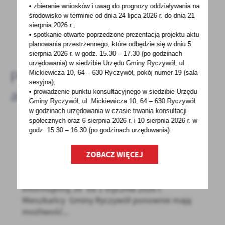
• zbieranie wniosków i uwag do prognozy oddziaływania na
bardzo nam w tym pomoże!
środowisko w terminie od dnia 24 lipca 2026 r. do dnia 21
sierpnia 2026 r.;
• spotkanie otwarte poprzedzone prezentacją projektu aktu
DODAJ KOMENTARZ
planowania przestrzennego, które odbędzie się w dniu 5
sierpnia 2026 r.
w godz. 15.30 – 17.30 (po godzinach
urzędowania) w siedzibie Urzędu Gminy Ryczywół, ul.
Pozostałe
Mickiewicza 10, 64 – 630 Ryczywół, pokój
numer 19 (sala
sesyjna),
aktualności
• prowadzenie punktu konsultacyjnego w siedzibie Urzędu
Gminy Ryczywół, ul. Mickiewicza 10, 64 – 630 Ryczywół
w godzinach
urzędowania w czasie trwania konsultacji
społecznych oraz 6 sierpnia 2026 r. i 10 sierpnia 2026 r. w
godz. 15.30 – 16.30 (po godzinach
urzędowania).
08 - 01 - 2026
ZOBACZ WIĘCEJ
Zbiórka odzieży używanej w Gminie Ryczywół
– lokalizacje pojemników i zasady
informujemy, że od 1 stycznia 2026 r.
Mieszkańcy Gminy Ryczywół ponownie mają
możliwość...