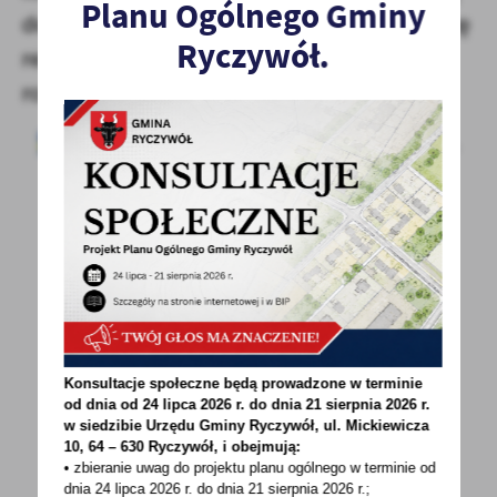
Planu Ogólnego Gminy
do projektu uczestników oraz stworzą listę
Ryczywół.
rezerwową. Rekrutacja do projektu
rozpocznie się już niebawem.
POWRÓT
UDOSTĘPNIJ
POPRZEDNI
NASTĘPNY
Konsultacje społeczne będą prowadzone w terminie
od dnia od 24 lipca 2026 r. do dnia 21 sierpnia 2026 r.
w siedzibie Urzędu Gminy
Ryczywół, ul. Mickiewicza
10, 64 – 630 Ryczywół, i obejmują:
Spodobała Ci się informacja? Zostaw nam swoją opinię
• zbieranie uwag do projektu planu ogólnego w terminie od
- to dla Ciebie staramy się być najlepsi, a Twoje zdanie
dnia 24 lipca 2026 r. do dnia 21 sierpnia 2026 r.;