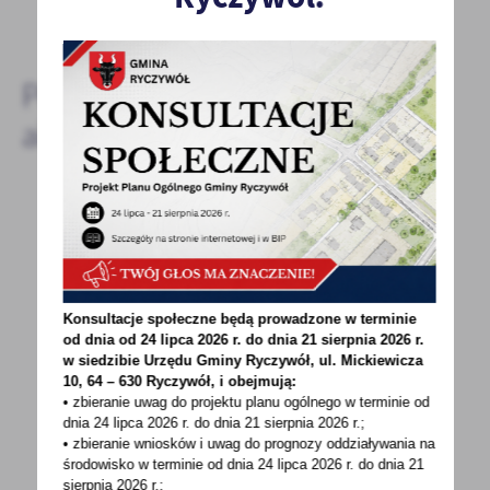
DODAJ KOMENTARZ
Pozostałe
aktualności
02 - 09 - 2021
OGŁOSZENIE NR 1/2021 w sprawie sprzedaży
wiaty przystankowej będącej własnością
Gminy Ryczywół
Konsultacje społeczne będą prowadzone w terminie
od dnia od 24 lipca 2026 r. do dnia 21 sierpnia 2026 r.
Ryczywół, dnia 02.09.2021r. RIR.033.33.2021
w siedzibie Urzędu Gminy
Ryczywół, ul. Mickiewicza
10, 64 – 630 Ryczywół, i obejmują:
OGŁOSZENIE NR 1/2021w sprawie sprzedaży
• zbieranie uwag do projektu planu ogólnego w terminie od
wiaty przystankowej...
dnia 24 lipca 2026 r. do dnia 21 sierpnia 2026 r.;
• zbieranie wniosków i uwag do prognozy oddziaływania na
środowisko w terminie od dnia 24 lipca 2026 r. do dnia 21
sierpnia 2026 r.;