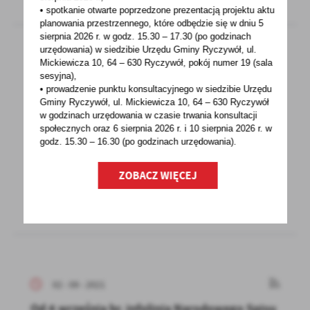
• spotkanie otwarte poprzedzone prezentacją projektu aktu
planowania przestrzennego, które odbędzie się w dniu 5
sierpnia 2026 r.
w godz. 15.30 – 17.30 (po godzinach
urzędowania) w siedzibie Urzędu Gminy Ryczywół, ul.
Mickiewicza 10, 64 – 630 Ryczywół, pokój
numer 19 (sala
02 - 09 - 2021
sesyjna),
• prowadzenie punktu konsultacyjnego w siedzibie Urzędu
AKTYWNI I ZDROWI, NIE DAMY SIĘ COVIDOWI
Gminy Ryczywół, ul. Mickiewicza 10, 64 – 630 Ryczywół
w godzinach
urzędowania w czasie trwania konsultacji
Aktywni i zdrowi, nie damy się Covidowi Koło
społecznych oraz 6 sierpnia 2026 r. i 10 sierpnia 2026 r. w
Gospodyń i Gospodarzy Wiejskich w
godz. 15.30 – 16.30 (po godzinach
urzędowania).
Boruchowie Zaprasza...
ZOBACZ WIĘCEJ
02 - 09 - 2021
Od 4 września br. infolinia Narodowego Spisu