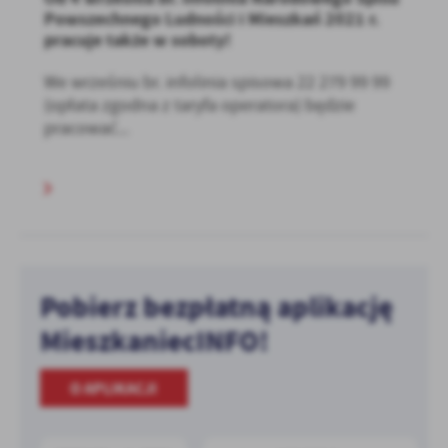
Powszechnego Ludności i Mieszkań 2021 r.
pracuje także w soboty!
We wrześniu br. infolinia spisowa 22 279 99 99
(opłata zgodna z taryfa operatora) będzie
pracować...
Pobierz bezpłatną aplikację
MieszkaniecINFO!
O APLIKACJI