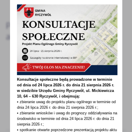
DODAJ KOMENTARZ
Pozostałe
aktualności
05 - 01 - 2023
Wyłączenie oświetlenia ulicznego
Konsultacje społeczne będą prowadzone w terminie
Informujemy, iż ze względów ekonomicznych
od dnia od 24 lipca 2026 r. do dnia 21 sierpnia 2026 r.
zmuszeni jesteśmy do wprowadzenia
w siedzibie Urzędu Gminy
Ryczywół, ul. Mickiewicza
10, 64 – 630 Ryczywół, i obejmują:
czasowego ograniczenia...
• zbieranie uwag do projektu planu ogólnego w terminie od
dnia 24 lipca 2026 r. do dnia 21 sierpnia 2026 r.;
• zbieranie wniosków i uwag do prognozy oddziaływania na
środowisko w terminie od dnia 24 lipca 2026 r. do dnia 21
sierpnia 2026 r.;
• spotkanie otwarte poprzedzone prezentacją projektu aktu