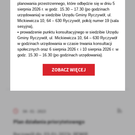
planowania przestrzennego, które odbędzie się w dniu 5
sierpnia 2026 r.
w godz. 15.30 – 17.30 (po godzinach
urzędowania) w siedzibie Urzędu Gminy Ryczywół, ul.
05 - 01 - 2023
Mickiewicza 10, 64 – 630 Ryczywół, pokój
numer 19 (sala
sesyjna),
KREW DLA HANI
• prowadzenie punktu konsultacyjnego w siedzibie Urzędu
Gminy Ryczywół, ul. Mickiewicza 10, 64 – 630 Ryczywół
Przypominamy, że ambulans do pobierania
w godzinach
urzędowania w czasie trwania konsultacji
krwi z Regionalnego Centrum Krwiodawstwa
społecznych oraz 6 sierpnia 2026 r. i 10 sierpnia 2026 r. w
godz. 15.30 – 16.30 (po godzinach
urzędowania).
i Krwiolecznictwa...
ZOBACZ WIĘCEJ
04 - 01 - 2023
Plan działania priorytetowego
Ryczywół dn. 03-01-2023r. REWIR