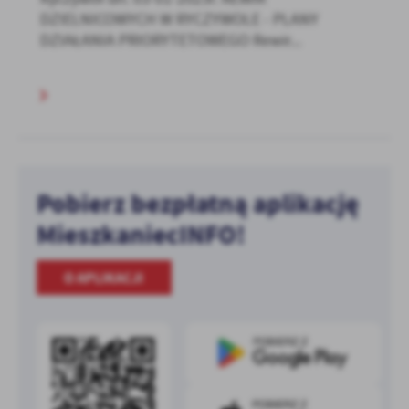
DZIELNICOWYCH W RYCZYWOLE - PLANY
DZIAŁANIA PRIORYTETOWEGO Rewir...
Pobierz bezpłatną aplikację
MieszkaniecINFO!
O APLIKACJI