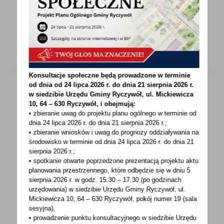
dofinansowanie, tym razem w ramach
konkursu „Pięknieje wielkopolska...
Konsultacje społeczne będą prowadzone w terminie
od dnia od 24 lipca 2026 r. do dnia 21 sierpnia 2026 r.
w siedzibie Urzędu Gminy
Ryczywół, ul. Mickiewicza
10, 64 – 630 Ryczywół, i obejmują:
21 - 07 - 2020
• zbieranie uwag do projektu planu ogólnego w terminie od
DOFINANSOWANIE W RAMACH PROGRAMU
dnia 24 lipca 2026 r. do dnia 21 sierpnia 2026 r.;
• zbieranie wniosków i uwag do prognozy oddziaływania na
"CZYSTE POWIETRZE"
środowisko w terminie od dnia 24 lipca 2026 r. do dnia 21
sierpnia 2026 r.;
Uprzejmie informujemy, iż od 19 września 2018
• spotkanie otwarte poprzedzone prezentacją projektu aktu
r. istnieje możliwość składania wniosków
planowania przestrzennego, które odbędzie się w dniu 5
o dofinansowanie...
sierpnia 2026 r.
w godz. 15.30 – 17.30 (po godzinach
urzędowania) w siedzibie Urzędu Gminy Ryczywół, ul.
Mickiewicza 10, 64 – 630 Ryczywół, pokój
numer 19 (sala
sesyjna),
• prowadzenie punktu konsultacyjnego w siedzibie Urzędu