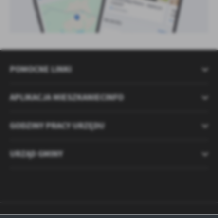
POMOCNE LINKI
APLIKACJA MIESZKANIECINFO
GODZINY PRACY URZĘDU
URZĄD GMINY