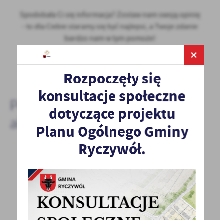
Spodobała Ci się informacja? Zostaw nam swoją opinię
- to dla Ciebie staramy się być najlepsi, a Twoje zdanie
bardzo nam w tym pomoże!
DODAJ KOMENTARZ
Rozpoczęły się
konsultacje społeczne
Pozostałe
dotyczące projektu
aktualności
Planu Ogólnego Gminy
Ryczywół.
22 - 07 - 2020
DOFINANSOWANIE NA REALIZACJĘ PROJEKTU
„SALA POD LIPĄ”
Gmina Ryczywół otrzymała kolejne