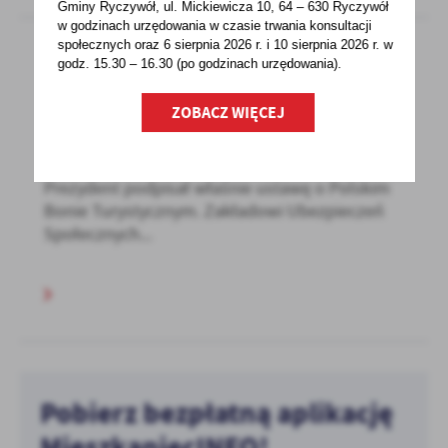
Gminy Ryczywół, ul. Mickiewicza 10, 64 – 630 Ryczywół
w godzinach
urzędowania w czasie trwania konsultacji
społecznych oraz 6 sierpnia 2026 r. i 10 sierpnia 2026 r. w
godz. 15.30 – 16.30 (po godzinach
urzędowania).
20 - 07 - 2020
ZOBACZ WIĘCEJ
PRZYSŁUGUJE CI BON TURYSTYCZNY – ZAŁÓŻ
KONTO NA PUE ZUS
Prezydent podpisał właśnie ustawę o Polskim
Bonie Turystycznym. Zakładowi Ubezpieczeń
Społecznych...
Pobierz bezpłatną aplikację
MieszkaniecINFO!