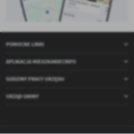
POMOCNE LINKI
APLIKACJA MIESZKANIECINFO
GODZINY PRACY URZĘDU
URZĄD GMINY