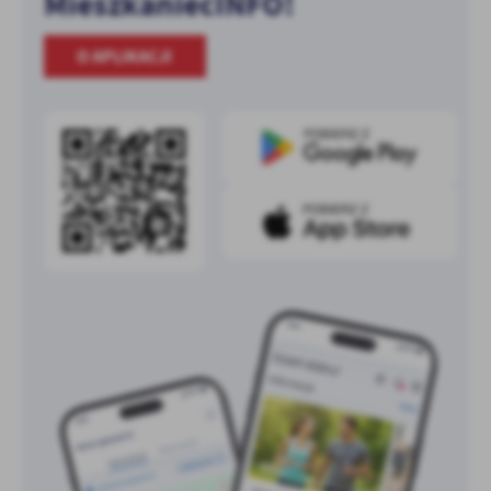
MieszkaniecINFO!
O APLIKACJI