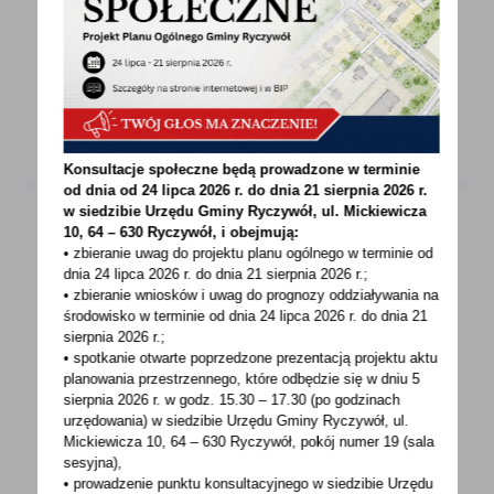
GMINARYCZYWOŁRYCZYWÓŁ GOK Wójt Gminy
RyczywółDyrektor Gminnego Ośrodka
Kulturyserdecznie zapraszają...
Konsultacje społeczne będą prowadzone w terminie
od dnia od 24 lipca 2026 r. do dnia 21 sierpnia 2026 r.
w siedzibie Urzędu Gminy
Ryczywół, ul. Mickiewicza
10, 64 – 630 Ryczywół, i obejmują:
• zbieranie uwag do projektu planu ogólnego w terminie od
13 - 08 - 2021
dnia 24 lipca 2026 r. do dnia 21 sierpnia 2026 r.;
• zbieranie wniosków i uwag do prognozy oddziaływania na
KAS bada opinie klientów na temat wizyty w
środowisko w terminie od dnia 24 lipca 2026 r. do dnia 21
urzędzie skarbowym
sierpnia 2026 r.;
• spotkanie otwarte poprzedzone prezentacją projektu aktu
Od kwietnia 2021 r. zebrano już ponad 25 tys.
planowania przestrzennego, które odbędzie się w dniu 5
wypełnionych ankiet, w tym ponad 2,4 tys.
sierpnia 2026 r.
w godz. 15.30 – 17.30 (po godzinach
w Wielkopolsce...
urzędowania) w siedzibie Urzędu Gminy Ryczywół, ul.
Mickiewicza 10, 64 – 630 Ryczywół, pokój
numer 19 (sala
sesyjna),
• prowadzenie punktu konsultacyjnego w siedzibie Urzędu