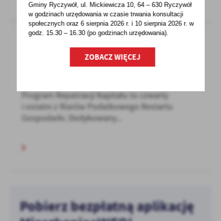
Gminy Ryczywół, ul. Mickiewicza 10, 64 – 630 Ryczywół
w godzinach
urzędowania w czasie trwania konsultacji
społecznych oraz 6 sierpnia 2026 r. i 10 sierpnia 2026 r. w
godz. 15.30 – 16.30 (po godzinach
urzędowania).
ZOBACZ WIĘCEJ
13 - 08 - 2021
Program repatriacji kapitału do Polski
Program Repatriacji Kapitału to czwarty
i ostatni z filarów Podatkowego Restartu
Gospodarki. Dedykowany...
Pobierz bezpłatną aplikację