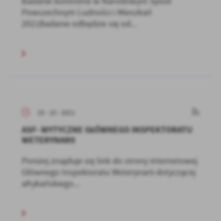
Badanie kontrolne w Narodowym Spisie
Powszechnym Ludności i Mieszkań
2021Badanie odbędzie się od...
29 - 10 - 2021
ASF- WYTYCZNE GŁÓWNEGO INSPEKTORATU
WETERYNARII
Poniżej znajduje się link do strony internetowej
Głównego Inspektoratu Weterynarii dotyczącej
afrykańskiego...