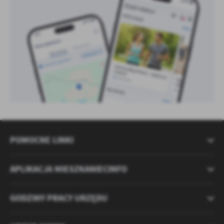
POMOCNE LINKI
APLIKACJA MIESZKANIECINFO
GODZINY PRACY URZĘDU