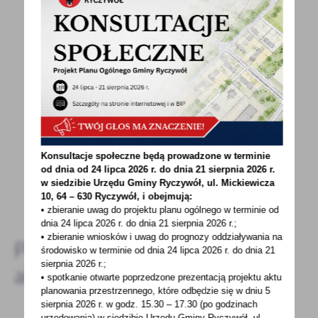
POWRÓT
UDOSTĘPNIJ
POPRZEDNI
NASTĘPNY
Spodobała Ci się informacja? Zostaw nam swoją opinię
- to dla Ciebie staramy się być najlepsi, a Twoje zdanie
bardzo nam w tym pomoże!
Konsultacje społeczne będą prowadzone w terminie
od dnia od 24 lipca 2026 r. do dnia 21 sierpnia 2026 r.
w siedzibie Urzędu Gminy
Ryczywół, ul. Mickiewicza
DODAJ KOMENTARZ
10, 64 – 630 Ryczywół, i obejmują:
• zbieranie uwag do projektu planu ogólnego w terminie od
dnia 24 lipca 2026 r. do dnia 21 sierpnia 2026 r.;
• zbieranie wniosków i uwag do prognozy oddziaływania na
Pozostałe
środowisko w terminie od dnia 24 lipca 2026 r. do dnia 21
sierpnia 2026 r.;
aktualności
• spotkanie otwarte poprzedzone prezentacją projektu aktu
planowania przestrzennego, które odbędzie się w dniu 5
sierpnia 2026 r.
w godz. 15.30 – 17.30 (po godzinach
urzędowania) w siedzibie Urzędu Gminy Ryczywół, ul.