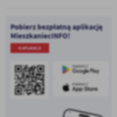
Pobierz bezpłatną aplikację
MieszkaniecINFO!
O APLIKACJI