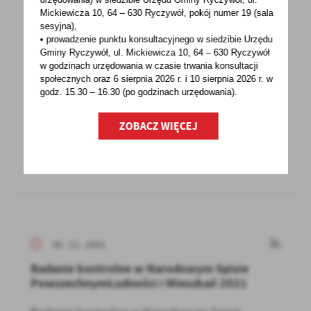
Mickiewicza 10, 64 – 630 Ryczywół, pokój
numer 19 (sala
03 - 11 - 2021
sesyjna),
• prowadzenie punktu konsultacyjnego w siedzibie Urzędu
INFORMACJA O WYŁOŻENIU DO PUBLICZNEGO
Gminy Ryczywół, ul. Mickiewicza 10, 64 – 630 Ryczywół
WGLĄDU PROJEKTU MPZP
w godzinach
urzędowania w czasie trwania konsultacji
społecznych oraz 6 sierpnia 2026 r. i 10 sierpnia 2026 r. w
Wójt Gminy Ryczywół informuje o wyłożeniu do
godz. 15.30 – 16.30 (po godzinach
urzędowania).
publicznego wglądu projektu miejscowego
planu dla...
ZOBACZ WIĘCEJ
02 - 11 - 2021
Badanie kontrolne w Narodowym Spisie
PowszechnymLudności i Mieszkań 2021