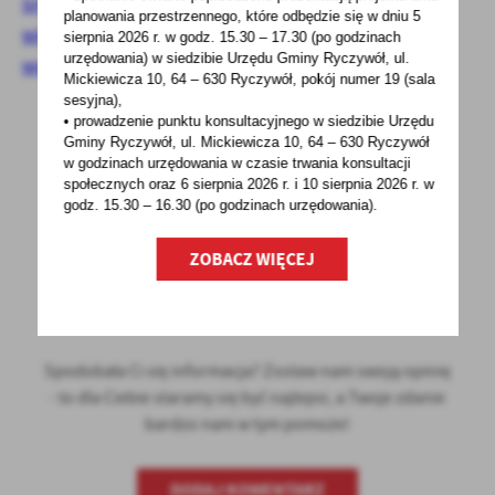
srodowiska-rozwoj-wojewodztwa-
planowania przestrzennego, które odbędzie się w dniu 5
wielkopolskiego-w-oparciu-o-gospodarke-
sierpnia 2026 r.
w godz. 15.30 – 17.30 (po godzinach
urzędowania) w siedzibie Urzędu Gminy Ryczywół, ul.
wodorowa
Mickiewicza 10, 64 – 630 Ryczywół, pokój
numer 19 (sala
sesyjna),
• prowadzenie punktu konsultacyjnego w siedzibie Urzędu
Gminy Ryczywół, ul. Mickiewicza 10, 64 – 630 Ryczywół
w godzinach
urzędowania w czasie trwania konsultacji
społecznych oraz 6 sierpnia 2026 r. i 10 sierpnia 2026 r. w
godz. 15.30 – 16.30 (po godzinach
urzędowania).
POWRÓT
UDOSTĘPNIJ
ZOBACZ WIĘCEJ
POPRZEDNI
NASTĘPNY
Spodobała Ci się informacja? Zostaw nam swoją opinię
- to dla Ciebie staramy się być najlepsi, a Twoje zdanie
bardzo nam w tym pomoże!
DODAJ KOMENTARZ