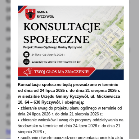
Czas trwania Konkursu
od 9 kwietnia 2021 r.
(data ogłoszenia) do 30 czerwca 2021 r.
(decyduje data stempla pocztowego).
Rozstrzygnięcie konkursu nastąpi podczas
uroczystej Gali.
Ze względu na trwającą pandemię Sars-Cov-2
organizator zastrzega sobie prawo zmiany
terminu wizyty w Dolnej Saksonii, jeśli
wymagać tego będą warunki sanitarno-
epidemiczne czy regulacje prawne.
Konsultacje społeczne będą prowadzone w terminie
od dnia od 24 lipca 2026 r. do dnia 21 sierpnia 2026 r.
Zachęcamy Państwa do zapoznania się
w siedzibie Urzędu Gminy
Ryczywół, ul. Mickiewicza
10, 64 – 630 Ryczywół, i obejmują:
z regulaminem konkursu i wzięcia w nim
• zbieranie uwag do projektu planu ogólnego w terminie od
udziału.
dnia 24 lipca 2026 r. do dnia 21 sierpnia 2026 r.;
• zbieranie wniosków i uwag do prognozy oddziaływania na
Szczegóły konkursu na stronie:
środowisko w terminie od dnia 24 lipca 2026 r. do dnia 21
https://www.umww.pl/przemysl-a-ochrona-
sierpnia 2026 r.;
• spotkanie otwarte poprzedzone prezentacją projektu aktu