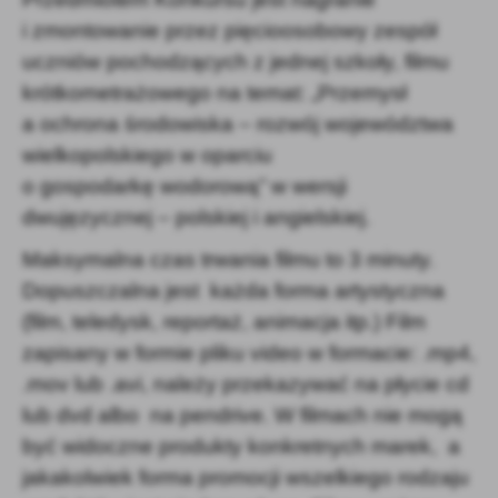
i zmontowanie przez pięcioosobowy zespół
uczniów pochodzących z jednej szkoły, filmu
krótkometrażowego na temat: „Przemysł
a ochrona środowiska – rozwój województwa
wielkopolskiego w oparciu
o gospodarkę wodorową” w wersji
dwujęzycznej – polskiej i angielskiej.
Maksymalna czas trwania filmu to 3 minuty.
Dopuszczalna jest każda forma artystyczna
(film, teledysk, reportaż, animacja itp.) Film
zapisany w formie pliku video w formacie: .mp4,
.mov lub .avi, należy przekazywać na płycie cd
lub dvd albo
na pendrive. W filmach nie mogą
być widoczne produkty konkretnych marek,
a
jakakolwiek forma promocji wszelkiego rodzaju