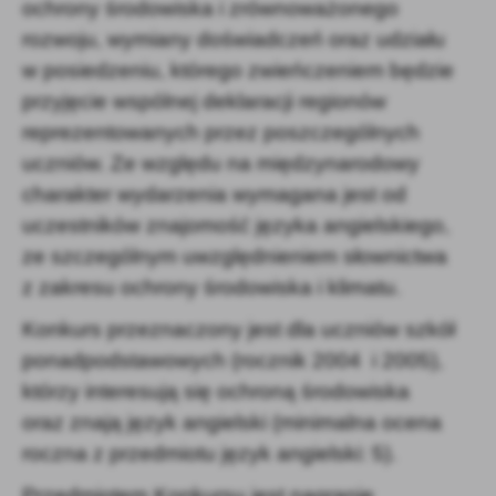
ochrony środowiska i zrównoważonego
rozwoju, wymiany doświadczeń oraz udziału
w posiedzeniu, którego zwieńczeniem będzie
przyjęcie wspólnej deklaracji regionów
reprezentowanych przez poszczególnych
uczniów. Ze względu na międzynarodowy
charakter wydarzenia wymagana jest od
uczestników znajomość języka angielskiego,
ze szczególnym uwzględnieniem słownictwa
z zakresu ochrony środowiska i klimatu.
Konkurs przeznaczony jest dla uczniów szkół
ponadpodstawowych (rocznik 2004
i 2005),
którzy interesują się ochroną środowiska
oraz znają język angielski (minimalna ocena
roczna z przedmiotu język angielski: 5).
Przedmiotem Konkursu jest nagranie