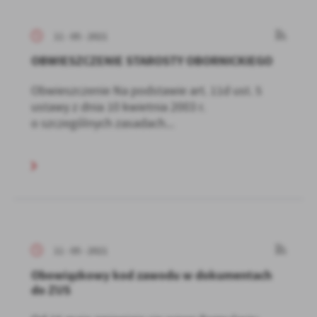
11 - 05 - 2021
OBWIESZCZENIE STAROSTY OBORNICKIEGO
Obwieszczenie Na podstawie art. 11d ust. 5
ustawy z dnia 10 kwietnia 2003 r.
o szczególnych zasadach...
11 - 05 - 2021
Obowiązkowy kod zawodu w dokumentach
do ZUS