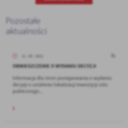
Pozostałe
aktualności
11 - 05 - 2021
OBWIESZCZENIE O WYDANIU DECYZJI
Informacja dla stron postępowania o wydaniu
decyzji o ustaleniu lokalizacji inwestycji celu
publicznego...