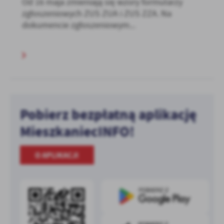
Od 16 maja zmieniają się wzory formularzy
zgłoszeniowych ZUS ZUA i ZUS ZZA. Na
dokumencie zgłoszeniowym...
Pobierz bezpłatną aplikację
MieszkaniecINFO!
O APLIKACJI