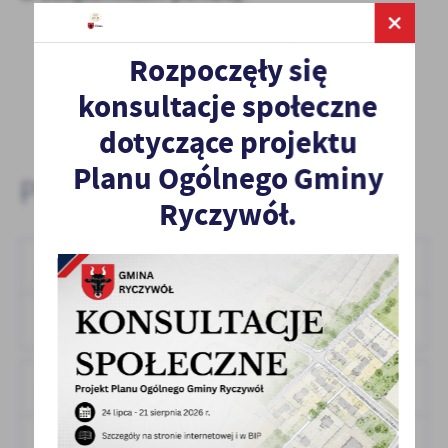
Rozpoczęły się
konsultacje społeczne
dotyczące projektu
Planu Ogólnego Gminy
Pliki do pobrania:
Ryczywół.
Regulamin konkursu dożynkowego
DOCX,
15.35 KB
POBIERZ
Format:
karta zgłoszenia do konkursu
ODT,
5.82 KB
POBIERZ
Format: