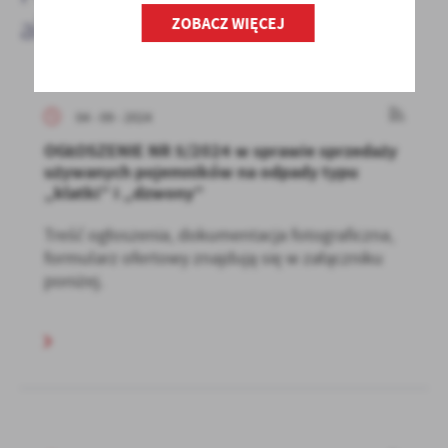
aktualności
ZOBACZ WIĘCEJ
04 - 09 - 2024
OGŁOSZENIE NR 5/2024 w sprawie sprzedaży
używanych pojemników na odpady typu
„klatki” i „dzwony”
Treść ogłoszenia, dokumentacja fotograficzna,
formularz ofertowy znajdują się w załączniku
poniżej.