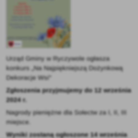
firm będących naszymi partnerami oraz innych dostawców usług.
Firmy te działają w charakterze pośredników prezentujących nasze
treści w postaci wiadomości, ofert, komunikatów mediów
społecznościowych.
Urząd Gminy w Ryczywole ogłasza
konkurs „Na Najpiękniejszą Dożynkową
Dekoracje Wsi"
Zgłoszenia przyjmujemy do 12 września
2024 r.
Nagrody pieniężne dla Sołectw za I, II, III
miejsce.
Wyniki zostaną ogłoszone 14 września