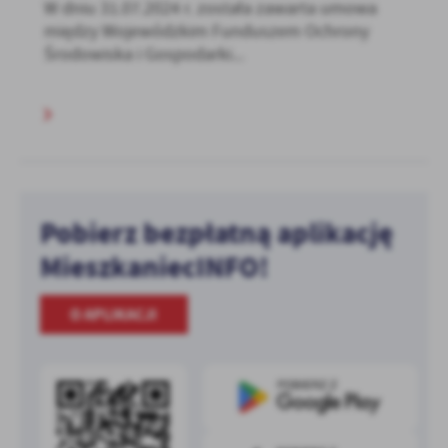
W dniu 31.07.2024 r. została zawarta umowa
między Wojewódzkim Funduszem Ochrony
Środowiska i Gospodarki...
Pobierz bezpłatną aplikację
MieszkaniecINFO!
O APLIKACJI