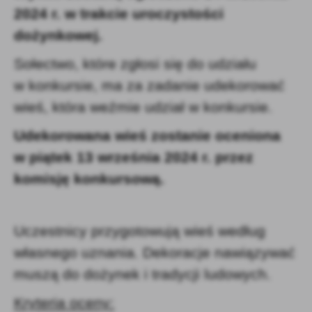
2024 r. w trakcie uroczystości
dożynkowej.
Sołectwo, które zgłosi się do udziału
w konkursie, ma za zadanie udekorować
wieś, która weźmie udział w konkursie.
Udekorowana wieś zostanie oceniona
w piątek 13 września 2024 r.
przez
komisję konkursową.
Uczestnicy przygotowują wieś według
własnego uznania. Dekoracje nawiązywać
muszą do dożynek i tradycji ludowych.
Kryteria oceny: