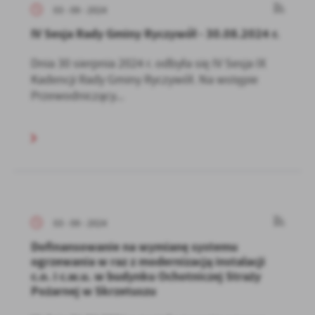
03 - 09 - 2024
IV Sesja Rady Gminy Ryczywół - 30.08.2024 r.
Dnia 30 sierpnia 2024 r. odbyła się IV Sesja IX
Kadencji Rady Gminy Ryczywół. Na wstępie
Przewodniczący...
03 - 09 - 2024
Dofinansowanie na wymianę systemu
ogrzewania w raz z modernizacją instalacji
c.o. i c.w.u. w budynku Ochotniczej Straży
Pożarnej w Skrzetuszu