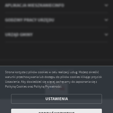
APLIKACJA MIESZKANIECINFO
GODZINY PRACY URZĘDU
URZĄD GMINY
Odwiedzin: 2121498
Strona korzysta z plików cookies w celu realizacji usług. Możesz określić
warunki przechowywania lub dostępu do plików cookies klikając przycisk
Online: 1
Ustawienia. Aby dowiedzieć się więcej zachęcamy do zapoznania się z
Polityką Cookies oraz Polityką Prywatności.
ZAPISZ WYBRANE
USTAWIENIA
ODRZUĆ WSZYSTKIE
Copyright by ryczywol.pl