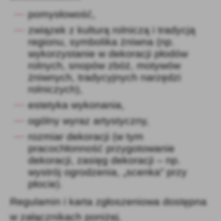
pomysłowość,
związek z kulturą rolniczą i tradycją
regionu, symbolika żniwna (np.
wykorzystanie w dekoracji
płodów
rolnych, snopów zbóż, motywów
żniwnych, tradycyjnych narzędzi
rolniczych),
estetyka wykonania,
ogólny wyraz artystyczny,
rozmiar dekoracji (w tym
pracochłonność przygotowanie
dekoracji, zasięg dekoracji – np.
wystrój
ogrodzenia, „scenka” przy
płocie).
Regulamin i karta zgłoszeniowa dostępna
w załącznikach poniżej.