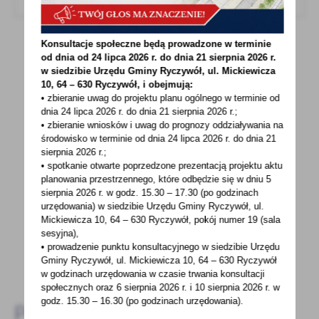
Konsultacje społeczne będą prowadzone w terminie
od dnia od 24 lipca 2026 r. do dnia 21 sierpnia 2026 r.
w siedzibie Urzędu Gminy
Ryczywół, ul. Mickiewicza
10, 64 – 630 Ryczywół, i obejmują:
POWRÓT
UDOSTĘPNIJ
• zbieranie uwag do projektu planu ogólnego w terminie od
dnia 24 lipca 2026 r. do dnia 21 sierpnia 2026 r.;
POPRZEDNI
NASTĘPNY
• zbieranie wniosków i uwag do prognozy oddziaływania na
środowisko w terminie od dnia 24 lipca 2026 r. do dnia 21
sierpnia 2026 r.;
• spotkanie otwarte poprzedzone prezentacją projektu aktu
planowania przestrzennego, które odbędzie się w dniu 5
Spodobała Ci się informacja? Zostaw nam swoją opinię
sierpnia 2026 r.
w godz. 15.30 – 17.30 (po godzinach
- to dla Ciebie staramy się być najlepsi, a Twoje zdanie
urzędowania) w siedzibie Urzędu Gminy Ryczywół, ul.
bardzo nam w tym pomoże!
Mickiewicza 10, 64 – 630 Ryczywół, pokój
numer 19 (sala
sesyjna),
• prowadzenie punktu konsultacyjnego w siedzibie Urzędu
DODAJ KOMENTARZ
Gminy Ryczywół, ul. Mickiewicza 10, 64 – 630 Ryczywół
w godzinach
urzędowania w czasie trwania konsultacji
społecznych oraz 6 sierpnia 2026 r. i 10 sierpnia 2026 r. w
godz. 15.30 – 16.30 (po godzinach
urzędowania).
Pozostałe