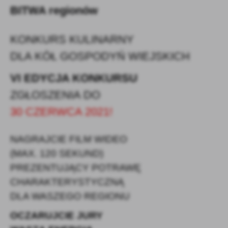
BITWA
regionów
KONKURS KULINARNY
DLA KÓŁ GOSPODYŃ WIEJSKICH
VI EDYCJA KONKURSU
ZGŁOSZENIA DO
30 CZERWCA 2021!
NAGRAJCIE FILM WIDEO
(MAX. 120 SEKUND)
PREZENTUJĄCY POTRAWĘ
CHARAKTERYSTYCZNĄ
DLA WASZEGO REGIONU
OCZARUJCIE JURY