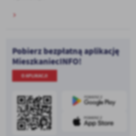
Pobierz bezpłatną aplikację
MieszkaniecINFO!
O APLIKACJI