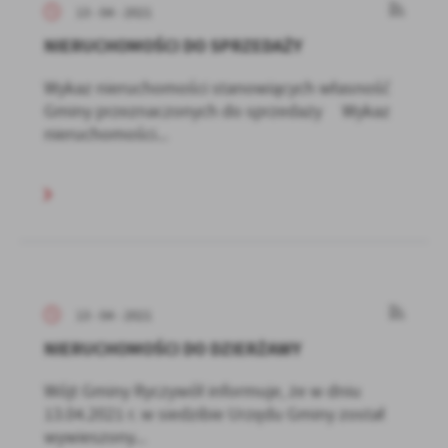
13 - 04 - 2021
NIERUCHOMOŚCI DO SPRZEDAŻY
Wykaz nieruchomości stanowiących własność
Gminy przeznaczonych do sprzedaży Wykaz
nieruchomości...
13 - 04 - 2021
NIERUCHOMOŚCI DO DZIERŻAWY
Wójt Gminy Ryczywół informuje, że w dniu
13.04.2021 r. w siedzibie Urzędu Gminy został
wywieszony...