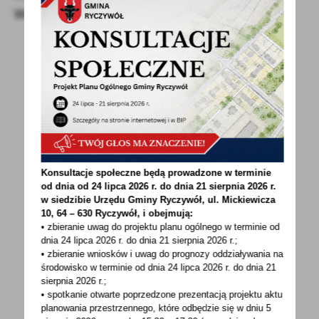
Wsparcia Rolnictwa
POWRÓT
UDOSTĘPNIJ
POPRZEDNI
NASTĘPNY
Konsultacje społeczne będą prowadzone w terminie
od dnia od 24 lipca 2026 r. do dnia 21 sierpnia 2026 r.
w siedzibie Urzędu Gminy
Ryczywół, ul. Mickiewicza
Spodobała Ci się informacja? Zostaw nam swoją opinię
10, 64 – 630 Ryczywół, i obejmują:
- to dla Ciebie staramy się być najlepsi, a Twoje zdanie
• zbieranie uwag do projektu planu ogólnego w terminie od
dnia 24 lipca 2026 r. do dnia 21 sierpnia 2026 r.;
bardzo nam w tym pomoże!
• zbieranie wniosków i uwag do prognozy oddziaływania na
środowisko w terminie od dnia 24 lipca 2026 r. do dnia 21
sierpnia 2026 r.;
DODAJ KOMENTARZ
• spotkanie otwarte poprzedzone prezentacją projektu aktu
planowania przestrzennego, które odbędzie się w dniu 5