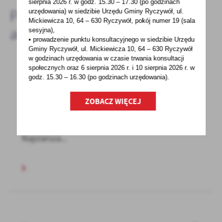
sierpnia 2026 r.
w godz. 15.30 – 17.30 (po godzinach
Pozostałe
urzędowania) w siedzibie Urzędu Gminy Ryczywół, ul.
Mickiewicza 10, 64 – 630 Ryczywół, pokój
numer 19 (sala
aktualności
sesyjna),
• prowadzenie punktu konsultacyjnego w siedzibie Urzędu
Gminy Ryczywół, ul. Mickiewicza 10, 64 – 630 Ryczywół
w godzinach
urzędowania w czasie trwania konsultacji
społecznych oraz 6 sierpnia 2026 r. i 10 sierpnia 2026 r. w
13 - 04 - 2021
godz. 15.30 – 16.30 (po godzinach
urzędowania).
100 LAT! ŚWIADCZENIE HONOROWE Z ZUS
ZOBACZ WIĘCEJ
W Wielkopolsce emeryturę wyjątkową pobiera
240 osób, które ukończyły 100 lat życia.
Najstarsza...