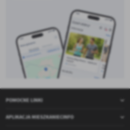
POMOCNE LINKI
APLIKACJA MIESZKANIECINFO