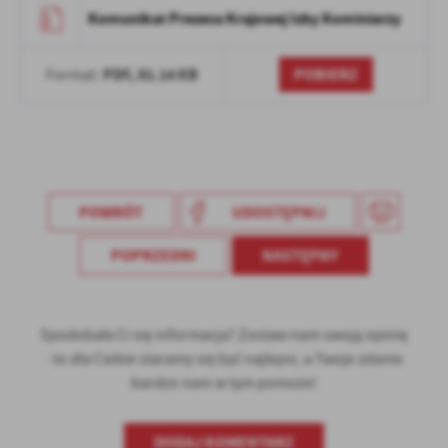
Firmy te działają w charakterze pośredników prezentujących nasze
Komunikat Prezesa Krajowej Izby Kominiarzy
treści w postaci wiadomości, ofert, komunikatów mediów
społecznościowych.
PDF,
81.14 KB
POBIERZ
Format:
POWRÓT
UDOSTĘPNIJ
POPRZEDNI
NASTĘPNY
Spodobała Ci się informacja? Zostaw nam swoją opinię
- to dla Ciebie staramy się być najlepsi, a Twoje zdanie
bardzo nam w tym pomoże!
DODAJ KOMENTARZ