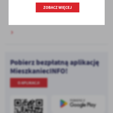
Gminy przeznaczonych do sprzedaży
ZOBACZ WIĘCEJ
Lp Nieruchomość z oznaczeniem KW Nu-mer
działki Pow. działki Opis nieruchomości...
Pobierz bezpłatną aplikację
MieszkaniecINFO!
O APLIKACJI