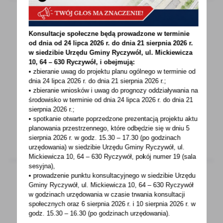
Konsultacje społeczne będą prowadzone w terminie
13 - 09 - 2022
od dnia od 24 lipca 2026 r. do dnia 21 sierpnia 2026 r.
Nowy rozkład jazdy na linii Ryczywół – Lipa –
w siedzibie Urzędu Gminy
Ryczywół, ul. Mickiewicza
Oborniki od 13.09.2022 r.
10, 64 – 630 Ryczywół, i obejmują:
• zbieranie uwag do projektu planu ogólnego w terminie od
dnia 24 lipca 2026 r. do dnia 21 sierpnia 2026 r.;
Nowy rozkład jazdy na linii Ryczywół – Lipa –
• zbieranie wniosków i uwag do prognozy oddziaływania na
Oborniki od 13.09.2022 r.Informujemy, iż od
środowisko w terminie od dnia 24 lipca 2026 r. do dnia 21
dnia...
sierpnia 2026 r.;
• spotkanie otwarte poprzedzone prezentacją projektu aktu
planowania przestrzennego, które odbędzie się w dniu 5
sierpnia 2026 r.
w godz. 15.30 – 17.30 (po godzinach
urzędowania) w siedzibie Urzędu Gminy Ryczywół, ul.
Mickiewicza 10, 64 – 630 Ryczywół, pokój
numer 19 (sala
sesyjna),
• prowadzenie punktu konsultacyjnego w siedzibie Urzędu
Gminy Ryczywół, ul. Mickiewicza 10, 64 – 630 Ryczywół
w godzinach
urzędowania w czasie trwania konsultacji
13 - 09 - 2022
społecznych oraz 6 sierpnia 2026 r. i 10 sierpnia 2026 r. w
Wykaz nieruchomości stanowiących własność
godz. 15.30 – 16.30 (po godzinach
urzędowania).