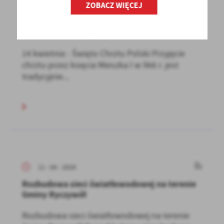
ZOBACZ WIĘCEJ
12 - 04 - 2024
14 kwietnia - Święto Chrztu Polski
14 kwietnia - Święto Chrztu Polski Przyjęcie
chrztu przez księcia Mieszka I w 966 r. jest
tradycyjnie...
11 - 04 - 2024
Rozbudowa sieci światłowodowej na terenie
Gminy Ryczywół
Rozbudowa sieci światłowodowej na terenie