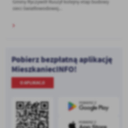
Gminy Ryczywół Ruszył kolejny etap budowy
sieci światłowodowej...
Pobierz bezpłatną aplikację
MieszkaniecINFO!
O APLIKACJI