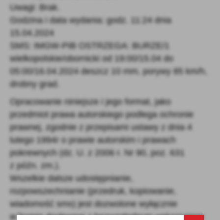
Uwagi: Brak.
Godzina i data wydania:
godz. 11:24 dnia
15.04.2024
SMS: IMGW-PIB OSTRZEGA: BURZE/1
wielkopolskie/obornicki od 19:00/15.04 do
05:00/16.04.2024 deszcz 10 mm, porywy 85 km/h,
drobny grad.
Opracowanie niniejsze i jego format, jako
przedmiot prawa autorskiego podlega ochronie
prawnej, zgodnie z przepisami ustawy z
dnia 4
lutego 1994r o prawie autorskim i prawach
pokrewnych (dz. U. z 2006 r. Nr 90, poz. 631
z późn. zm.).
Wszelkie dalsze udostępnianie,
rozpowszechnianie (przedruk, kopiowanie,
wiadomość sms) jest dozwolone wyłącznie
w formie
dosłownej z bezwzględnym wskazaniem