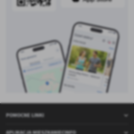
POMOCNE LINKI
APLIKACJA MIESZKANIECINFO