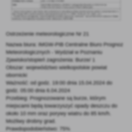
Firmy te działają w charakterze pośredników prezentujących nasze
treści w postaci wiadomości, ofert, komunikatów mediów
społecznościowych.
Ostrzeżenie meteorologiczne Nr 21
Nazwa biura: IMGW-PIB Centralne Biuro Prognoz
Meteorologicznych - Wydział w Poznaniu
Zjawisko/stopień zagrożenia: Burze/ 1
Obszar: województwo wielkopolskie powiat
obornicki
Ważność: od godz. 19:00 dnia 15.04.2024 do
godz. 05:00 dnia 6.04.2024
Przebieg: Prognozowane są burze, którym
miejscami będą towarzyszyć opady deszczu do
około 10 mm oraz porywy wiatru do 85 km/h.
Możliwy drobny grad.
Prawdopodobieństwo: 75%