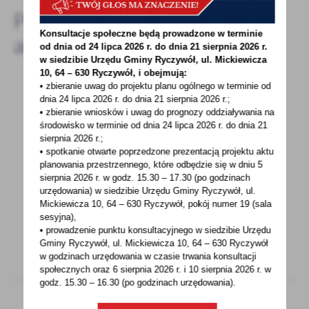
Pozostałe
Konsultacje społeczne będą prowadzone w terminie
aktualności
od dnia od 24 lipca 2026 r. do dnia 21 sierpnia 2026 r.
w siedzibie Urzędu Gminy
Ryczywół, ul. Mickiewicza
10, 64 – 630 Ryczywół, i obejmują:
• zbieranie uwag do projektu planu ogólnego w terminie od
dnia 24 lipca 2026 r. do dnia 21 sierpnia 2026 r.;
15 - 04 - 2024
• zbieranie wniosków i uwag do prognozy oddziaływania na
środowisko w terminie od dnia 24 lipca 2026 r. do dnia 21
Zapraszenie na spotkanie ze specjalistą ds.
sierpnia 2026 r.;
Funduszy Europejskich
• spotkanie otwarte poprzedzone prezentacją projektu aktu
planowania przestrzennego, które odbędzie się w dniu 5
Zapraszamy na spotkanieze specjalistą ds.
sierpnia 2026 r.
w godz. 15.30 – 17.30 (po godzinach
FunduszyEuropejskich Przyjdź i dowiedz
urzędowania) w siedzibie Urzędu Gminy Ryczywół, ul.
się:jakie rodzaje...
Mickiewicza 10, 64 – 630 Ryczywół, pokój
numer 19 (sala
sesyjna),
• prowadzenie punktu konsultacyjnego w siedzibie Urzędu
Gminy Ryczywół, ul. Mickiewicza 10, 64 – 630 Ryczywół
w godzinach
urzędowania w czasie trwania konsultacji
społecznych oraz 6 sierpnia 2026 r. i 10 sierpnia 2026 r. w
godz. 15.30 – 16.30 (po godzinach
urzędowania).