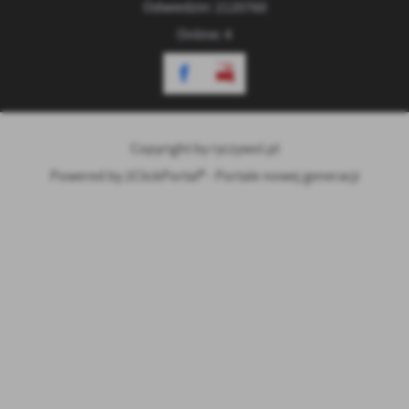
Odwiedzin: 2120760
Online: 4
Copyright by ryczywol.pl
Powered by
2ClickPortal® - Portale nowej generacji