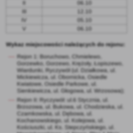
II
06.10
III
12.10
IV
05.10
V
06.10
Wykaz miejscowości należących do rejonu:
Rejon 1: Boruchowo, Chmielewo,
Gorzewko, Gorzewo, Krężoły, Łopiszewo,
Wiardunki, Ryczywół (ul. Działkowa,
ul.
Mickiewicza, ul. Obornicka, Osiedle
Kwiatowe, Osiedle Parkowe, ul.
Sienkiewicza, ul. Głogowa, ul. Wrzosowa);
Rejon II: Ryczywół: ul.6 Stycznia, ul.
Brzozowa, ul. Bukowa, ul. Chodzieska, ul.
Czarnkowska, ul. Dębowa, ul.
Kochanowskiego, ul. Kolejowa, ul.
Kościuszki, ul. Ks. Stepczyńskiego, ul.