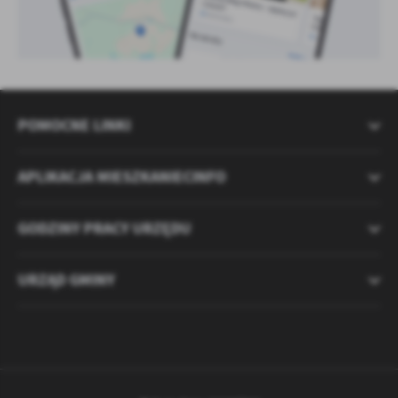
POMOCNE LINKI
APLIKACJA MIESZKANIECINFO
GODZINY PRACY URZĘDU
URZĄD GMINY