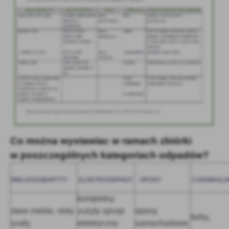
Co można wystawiac w ramach zbiórki
w poszczególnych kategoriach odpadów?
WIELKOGABARYTY
ELEKTROODPADY
OPONY
CHEMIKALI
kompletny
stare meble, stoły
zużyty sprzęt
opony
farby,
szafy,
elektryczny
samochodowe,