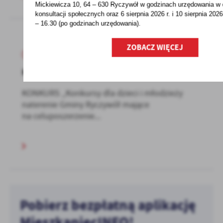
Mickiewicza 10, 64 – 630 Ryczywół w godzinach
urzędowania w 
konsultacji społecznych oraz 6 sierpnia 2026 r. i 10 sierpnia 2026
– 16.30 (po godzinach
urzędowania).
ZOBACZ WIĘCEJ
04 - 10 - 2021
KONKURSY DLA DZIECI I MŁODZIEŻY
KONKURS „Konkursy dla dzieci i młodzieży
naterenie Gminy Ryczywół mające
na celuposzerzenie...
Pobierz bezpłatną aplikację
MieszkaniecINFO!