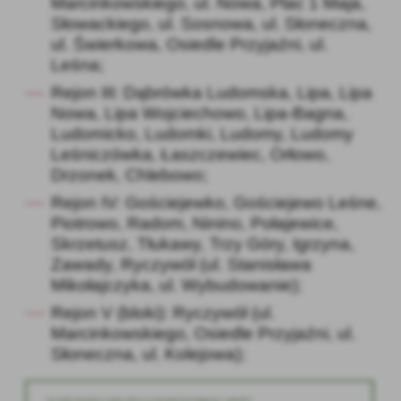
Marcinkowskiego, ul. Nowa, Plac 1 Maja,
Słowackiego, ul. Sosnowa, ul. Słoneczna,
ul. Świerkowa, Osiedle Przyjaźni, ul.
Leśna;
Rejon III: Dąbrówka Ludomska, Lipa, Lipa
Nowa, Lipa Wojciechowo, Lipa-Bagna,
Ludomicko, Ludomki, Ludomy, Ludomy
Leśniczówka, Łaszczewiec, Orłowo,
Drzonek, Chlebowo;
Rejon IV: Gościejewko, Gościejewo Leśne,
Piotrowo, Radom, Ninino, Połajewice,
Skrzetusz, Tłukawy, Trzy Góry, Igrzyna,
Zawady, Ryczywół (ul. Stanisława
Mikołajczyka, ul. Wybudowanie);
Rejon V (bloki): Ryczywół (ul.
Marcinkowskiego, Osiedle Przyjaźni, ul.
Słoneczna, ul. Kolejowa);