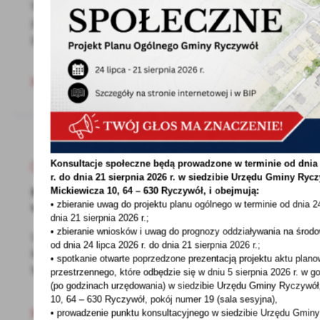
Wójt Gminy Ryczywół informuje o wyłożeniu do
publicznego wglądu projektów miejscowych
planów...
Konsultacje społeczne będą prowadzone w terminie od dnia 
04 - 10 - 2021
r. do dnia 21 sierpnia 2026 r. w siedzibie Urzędu Gminy
Rycz
Konkurs „Aktywne Koła Gospodyń Wiejskich
Mickiewicza 10, 64 – 630 Ryczywół, i obejmują:
w Wielkopolsce"
• zbieranie uwag do projektu planu ogólnego w terminie od dnia 24
dnia 21 sierpnia 2026 r.;
• zbieranie wniosków i uwag do prognozy oddziaływania na środo
Uprzejmie przypominamy o trwającym
od dnia 24 lipca 2026 r. do dnia 21 sierpnia 2026 r.;
konkursie „Aktywne Koła Gospodyń
• spotkanie otwarte poprzedzone prezentacją projektu aktu plano
Wiejskich w Wielkopolsce”...
przestrzennego, które odbędzie się w dniu 5 sierpnia 2026 r.
w go
(po godzinach urzędowania) w siedzibie Urzędu Gminy Ryczywół,
10, 64 – 630 Ryczywół, pokój
numer 19 (sala sesyjna),
• prowadzenie punktu konsultacyjnego w siedzibie Urzędu Gminy