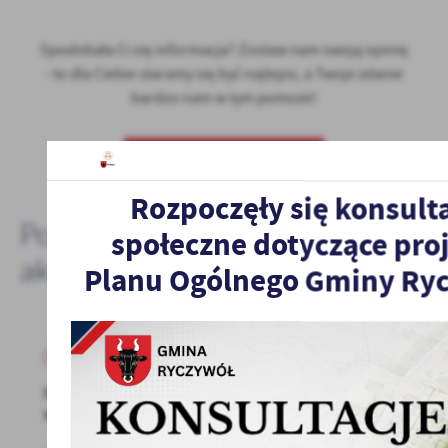
Spodobała Ci się informacja? Zostaw nam swoją opinię
- to dla Ciebie staramy się być najlepsi, a Twoje zdanie
bardzo nam w tym pomoże!
DODAJ KOMENTARZ
Rozpoczęły się konsult
Pozostałe
społeczne dotyczące pro
aktualności
Planu Ogólnego Gminy Ry
05 - 10 - 2021
Obwieszczenie o wyłożeniu do publicznego
wglądu projektów mpzp