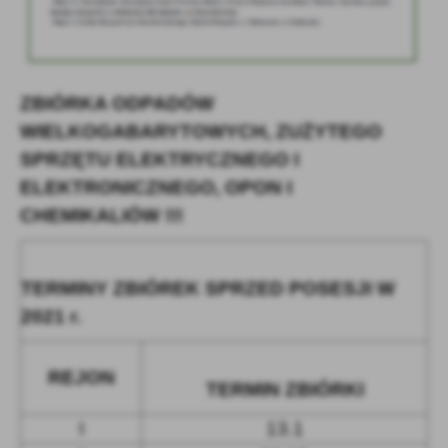
ZBIÓRKA ODPADÓW
WIELKOGABARYTOWYCH, ZUŻYTEGO
SPRZĘTU ELEKTRYCZNEGO
I
ELEKTRONICZNEGO, OPON I
CHEMIKALIÓW !!!
TERMINY ZBIÓREK SPRZED POSESJI W
2021 r
.
REJON
TERMIN ZBIÓRKI
I
13.1