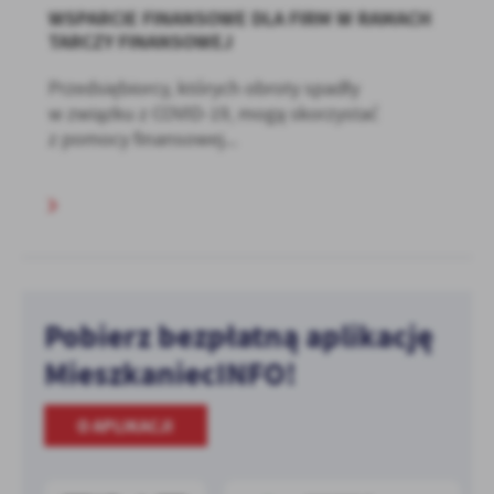
WSPARCIE FINANSOWE DLA FIRM W RAMACH
TARCZY FINANSOWEJ
Przedsiębiorcy, których obroty spadły
w związku z COVID-19, mogą skorzystać
z pomocy finansowej...
Pobierz bezpłatną aplikację
MieszkaniecINFO!
O APLIKACJI