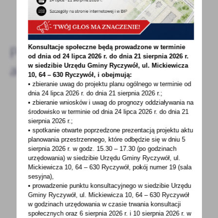
DODAJ KOMENTARZ
Konsultacje społeczne będą prowadzone w terminie
Pozostałe
od dnia od 24 lipca 2026 r. do dnia 21 sierpnia 2026 r.
aktualności
w siedzibie Urzędu Gminy
Ryczywół, ul. Mickiewicza
10, 64 – 630 Ryczywół, i obejmują:
• zbieranie uwag do projektu planu ogólnego w terminie od
dnia 24 lipca 2026 r. do dnia 21 sierpnia 2026 r.;
• zbieranie wniosków i uwag do prognozy oddziaływania na
środowisko w terminie od dnia 24 lipca 2026 r. do dnia 21
15 - 06 - 2020
sierpnia 2026 r.;
NABÓR KANDYDATÓW NA RACHMISTRZÓW
• spotkanie otwarte poprzedzone prezentacją projektu aktu
TERENOWYCH DO POWSZECHNEGO SPISU
planowania przestrzennego, które odbędzie się w dniu 5
ROLNEGO 2020
sierpnia 2026 r.
w godz. 15.30 – 17.30 (po godzinach
urzędowania) w siedzibie Urzędu Gminy Ryczywół, ul.
Mickiewicza 10, 64 – 630 Ryczywół, pokój
numer 19 (sala
Od 15 czerwca do 8 lipca 2020 trwa nabór
sesyjna),
na rachmistrza spisowego, jesteś
• prowadzenie punktu konsultacyjnego w siedzibie Urzędu
zainteresowany? Zgłoś...
Gminy Ryczywół, ul. Mickiewicza 10, 64 – 630 Ryczywół
w godzinach
urzędowania w czasie trwania konsultacji
społecznych oraz 6 sierpnia 2026 r. i 10 sierpnia 2026 r. w