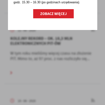
godz. 15.30 – 16.30 (po godzinach
urzędowania).
ZOBACZ WIĘCEJ
12 - 06 - 2020
KOLEJNY REKORD – OK. 18,3 MLN
ELEKTRONICZNYCH PIT-ÓW
W tym roku mieliśmy więcej czasu na złożenie
PIT. Mimo to, aż 97 proc. z nas rozliczyło się...
10 - 06 - 2020