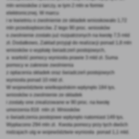
mln wniosków z tarczy, w tym 2 mln w formie
elektronicznej. W marcu
i w kwietniu o zwolnienie ze składek wnioskowało 1,72
mln przedsiębiorców. Z tego 90 proc. wniosków
o zwolnienie zostało już rozpatrzonych na kwotę 7,5 mld
zł. Dodatkowo, Zakład przyjął do realizacji ponad 1,8 mln
wniosków o wypłatę świadczeń postojowych,
a wartość pomocy wyniosła prawie 3 mld zł. Suma
pomocy w zakresie zwolnienia
z opłacenia składek oraz świadczeń postojowych
wyniosła ponad 10 mld zł.
W województwie wielkopolskim wpłynęło 184 tys.
wniosków o zwolnienie ze składek
i zostały one zrealizowane w 90 proc. na kwotę
umorzenia 816 mln zł. Wniosków
o świadczenia postojowe wpłynęło natomiast 149 tys.
Wypłacono 294 mln zł. Kwota pomocy przy tych dwóch
rodzajach ulg w województwie wyniosła ponad 1,1 mld.