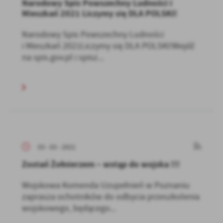
Narodowy Spis Powszechny Ludności i
Mieszkań 2021 Liczymy się DLA POLSKI!
Narodowy Spis Powszechny Ludności
i Mieszkań 2021Liczymy się DLA POLSKI!Wejdź
na spis.gov.pl i spisz...
03 - 03 - 2021
Zostań Żołnierzem – wstąp do wojska !!!
Wojskowa Komenda Uzupełnień w Poznaniu
zaprasza ochotników do odbycia przeszkolenia
wojskowego, będącego...