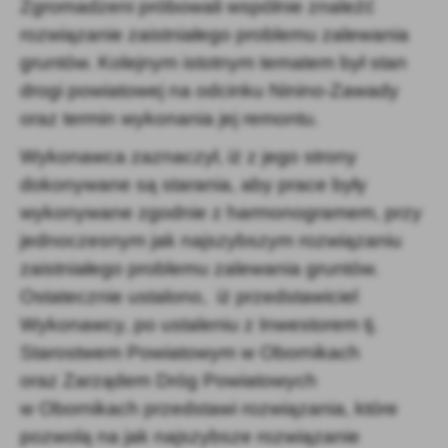
Zgromadzeni próbowali wspólnie znaleźć
rozwiązanie zaistniałego problemu zalewania
gruntów. Kolejnym istotnym tematem był stan
drogi powiatowej na odcinku Ninino-Zawady
oraz termin wykonania jej remontu.
Wykonawca zaznaczył, iż z jego strony
dokonywane są starania, aby prace były
wykonywane zgodnie z harmonogramem, przy
jednoczesnym jak najszybszym rozwiązaniu
zaistniałego problemu zalewania gruntów.
Ostatecznie ustalono,
iż przedstawiciel
Wykonawcy, po ustaleniu z Inwestorem tj.
Starostwem Powiatowym w Obornikach
oraz Zarządem Dróg Powiatowych
w Obornikach przedstawi rozwiązania, które
pozwolą na jak najszybsze rozwiązanie