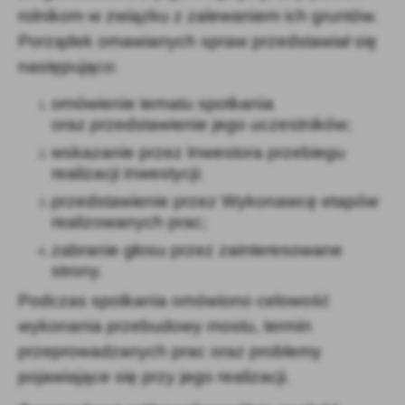
rolnikom w związku
z zalewaniem ich gruntów.
Porządek omawianych spraw przedstawiał się
następująco:
omówienie tematu spotkania
oraz przedstawienie jego uczestników;
wskazanie przez Inwestora przebiegu
realizacji inwestycji;
przedstawienie przez Wykonawcę etapów
realizowanych prac;
zabranie głosu przez zainteresowane
strony.
Podczas spotkania omówiono celowość
wykonania przebudowy mostu, termin
przeprowadzanych prac oraz problemy
pojawiające się przy jego realizacji.