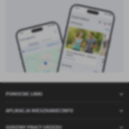
POMOCNE LINKI
APLIKACJA MIESZKANIECINFO
GODZINY PRACY URZĘDU