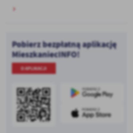
Pobierz bezpłatną aplikację
MieszkaniecINFO!
O APLIKACJI