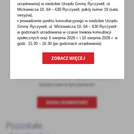
urzędowania) w siedzibie Urzędu Gminy Ryczywół, ul.
Mickiewicza 10, 64 – 630 Ryczywół, pokój
numer 19 (sala
sesyjna),
• prowadzenie punktu konsultacyjnego w siedzibie Urzędu
Gminy Ryczywół, ul. Mickiewicza 10, 64 – 630 Ryczywół
w godzinach
urzędowania w czasie trwania konsultacji
POWRÓT
UDOSTĘPNIJ
społecznych oraz 6 sierpnia 2026 r. i 10 sierpnia 2026 r. w
godz. 15.30 – 16.30 (po godzinach
urzędowania).
POPRZEDNI
NASTĘPNY
ZOBACZ WIĘCEJ
Spodobała Ci się informacja? Zostaw nam swoją opinię
- to dla Ciebie staramy się być najlepsi, a Twoje zdanie
bardzo nam w tym pomoże!
DODAJ KOMENTARZ
Pozostałe