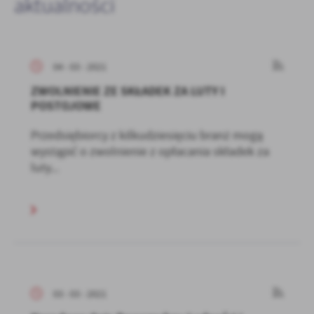
aktualności
04 - 03 - 2021
ZWOLNIENIE ZE SKŁADEK ZA LUTY I
POSTOJOWE
Przedsiębiorcy z kilkudziesięciu branż mogą
wystąpić o zwolnienie z opłacania składek za
luty...
03 - 03 - 2021