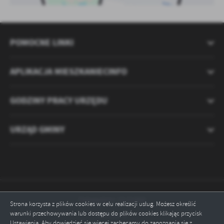
POMOCNE LINKI
APLIKACJA MIESZKANIECINFO
GODZINY PRACY URZĘDU
URZĄD GMINY
Odwiedzin: 2121066
Strona korzysta z plików cookies w celu realizacji usług. Możesz określić
warunki przechowywania lub dostępu do plików cookies klikając przycisk
Online: 6
Ustawienia. Aby dowiedzieć się więcej zachęcamy do zapoznania się z