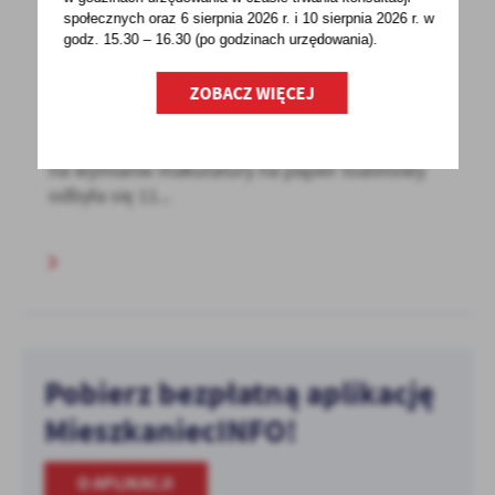
społecznych oraz 6 sierpnia 2026 r. i 10 sierpnia 2026 r. w
05 - 07 - 2022
godz. 15.30 – 16.30 (po godzinach
urzędowania).
„Wymiana makulatury na papier toaletowy”
ZOBACZ WIĘCEJ
III edycja – podsumowanie
Tegoroczna akcja ekologiczna polegająca
na wymianie makulatury na papier toaletowy
odbyła się 11...
Pobierz bezpłatną aplikację
MieszkaniecINFO!
O APLIKACJI