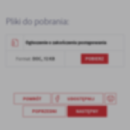
Firmy te działają w charakterze pośredników prezentujących nasze
treści w postaci wiadomości, ofert, komunikatów mediów
społecznościowych.
Pliki do pobrania:
Ogłoszenie o zakończeniu postępowania
DOC,
72 KB
POBIERZ
Format:
POWRÓT
UDOSTĘPNIJ
POPRZEDNI
NASTĘPNY