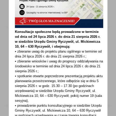
Konsultacje społeczne będą prowadzone w terminie
od dnia od 24 lipca 2026 r. do dnia 21 sierpnia 2026 r.
w siedzibie Urzędu Gminy
Ryczywół, ul. Mickiewicza
05 - 07 - 2022
10, 64 – 630 Ryczywół, i obejmują:
• zbieranie uwag do projektu planu ogólnego w terminie od
Szkody rolnicze - grad
dnia 24 lipca 2026 r. do dnia 21 sierpnia 2026 r.;
• zbieranie wniosków i uwag do prognozy oddziaływania na
INFORMACJA W związku z wystąpieniem
środowisko w terminie od dnia 24 lipca 2026 r. do dnia 21
zjawiska gradobicia na terenie Gminy Ryczywół
sierpnia 2026 r.;
• spotkanie otwarte poprzedzone prezentacją projektu aktu
Urząd Gminy...
planowania przestrzennego, które odbędzie się w dniu 5
sierpnia 2026 r.
w godz. 15.30 – 17.30 (po godzinach
urzędowania) w siedzibie Urzędu Gminy Ryczywół, ul.
Mickiewicza 10, 64 – 630 Ryczywół, pokój
numer 19 (sala
sesyjna),
• prowadzenie punktu konsultacyjnego w siedzibie Urzędu
Gminy Ryczywół, ul. Mickiewicza 10, 64 – 630 Ryczywół
w godzinach
urzędowania w czasie trwania konsultacji