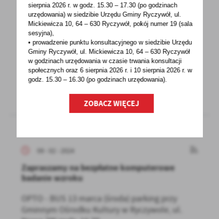
sierpnia 2026 r.
w godz. 15.30 – 17.30 (po godzinach
VIII PIELGRZYMKA SOŁTYSÓW do Sanktuarium
urzędowania) w siedzibie Urzędu Gminy Ryczywół, ul.
Świętego Józefa w Kaliszu
Mickiewicza 10, 64 – 630 Ryczywół, pokój
numer 19 (sala
sesyjna),
Kalisz, Stawiszyn 16 marca 2024 r.11:45 -
• prowadzenie punktu konsultacyjnego w siedzibie Urzędu
Zbiórka pocztów sztandarowych przed
Gminy Ryczywół, ul. Mickiewicza 10, 64 – 630 Ryczywół
Sanktuarium św. Józefa...
w godzinach
urzędowania w czasie trwania konsultacji
społecznych oraz 6 sierpnia 2026 r. i 10 sierpnia 2026 r. w
godz. 15.30 – 16.30 (po godzinach
urzędowania).
ZOBACZ WIĘCEJ
09 - 02 - 2024
Zapraszamy na bezpłatne komputerowe
badanie wzroku
OPTO - BUS 13 marca (środa) parking przy
Gminnym Ośrodku Kultury w Ryczywole, ul.