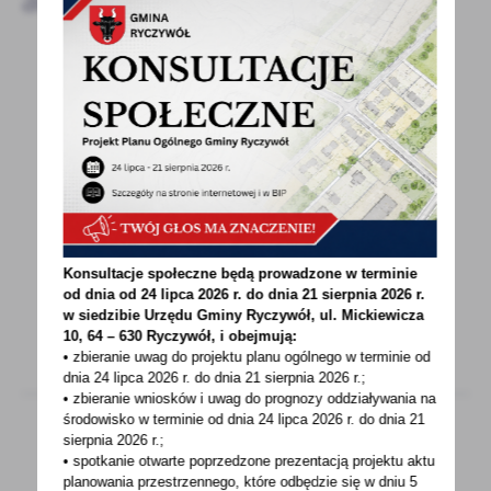
12 - 02 - 2024
Informacja o stawkach opłat za odbiór i
zagospodarowanie odpadów komunalnych
obowiązujących w 2024 r.
Przypominamy, że w 2024 r. na terenie gminy
Ryczywół obowiązywać będą dotychczasowe
stawki...
Konsultacje społeczne będą prowadzone w terminie
od dnia od 24 lipca 2026 r. do dnia 21 sierpnia 2026 r.
w siedzibie Urzędu Gminy
Ryczywół, ul. Mickiewicza
10, 64 – 630 Ryczywół, i obejmują:
• zbieranie uwag do projektu planu ogólnego w terminie od
dnia 24 lipca 2026 r. do dnia 21 sierpnia 2026 r.;
• zbieranie wniosków i uwag do prognozy oddziaływania na
środowisko w terminie od dnia 24 lipca 2026 r. do dnia 21
sierpnia 2026 r.;
• spotkanie otwarte poprzedzone prezentacją projektu aktu
12 - 02 - 2024
planowania przestrzennego, które odbędzie się w dniu 5