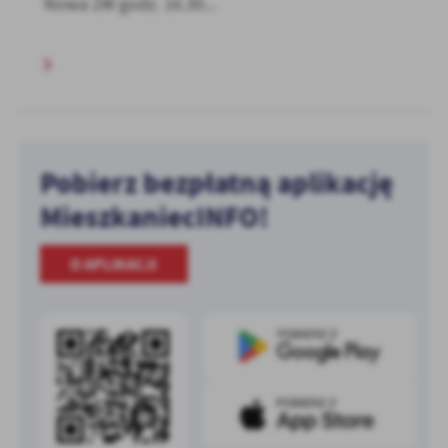
Nowa 2W godz. 16.30...
Pobierz bezpłatną aplikację
MieszkaniecINFO!
O APLIKACJI