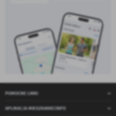
POMOCNE LINKI
APLIKACJA MIESZKANIECINFO