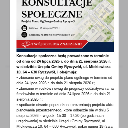
ZAKRESIE REALIZACJI PROGRAMU CZYSTE
POWIETRZE
Gmina Ryczywół w dniu 31.12.2020 r. podpisała
porozumienie z Wojewódzkim Funduszem
Ochrony Środowiska...
Konsultacje społeczne będą prowadzone w terminie
od dnia od 24 lipca 2026 r. do dnia 21 sierpnia 2026 r.
w siedzibie Urzędu Gminy
Ryczywół, ul. Mickiewicza
10, 64 – 630 Ryczywół, i obejmują:
• zbieranie uwag do projektu planu ogólnego w terminie od
dnia 24 lipca 2026 r. do dnia 21 sierpnia 2026 r.;
29 - 01 - 2021
• zbieranie wniosków i uwag do prognozy oddziaływania na
środowisko w terminie od dnia 24 lipca 2026 r. do dnia 21
KRYTERIA OTRZYMANIA DODATKU
sierpnia 2026 r.;
MIESZKANIOWEGO POWIĘKSZONEGO O
• spotkanie otwarte poprzedzone prezentacją projektu aktu
DOPŁATĘ DO CZYNSZÓW
planowania przestrzennego, które odbędzie się w dniu 5
sierpnia 2026 r.
w godz. 15.30 – 17.30 (po godzinach
Jeśli jesteś najemcą lub podnajemcą lokalu
urzędowania) w siedzibie Urzędu Gminy Ryczywół, ul.
Mickiewicza 10, 64 – 630 Ryczywół, pokój
numer 19 (sala
mieszkalnego, otrzymujesz dodatek