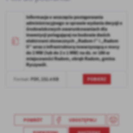
Firmy te działają w charakterze pośredników prezentujących nasze
treści w postaci wiadomości, ofert, komunikatów mediów
społecznościowych.
Informacja o wszczęciu postępowania
administracyjnego w sprawie wydania decyzji o
środowiskowych uwarunkowaniach dla
inwestycji polegającej na budowie dwóch
elektrowni słonecznych „Radom I” i „Radom
II” wraz z infrastrukturą towarzyszącą o mocy
do 2 MW (lub do 2 x 1 MW) na dz. nr 186 w
miejscowości Radom, obręb Radom, gmina
Ryczywół.
PDF,
232.4 KB
POBIERZ
Format:
POWRÓT
UDOSTĘPNIJ
POPRZEDNI
NASTĘPNY