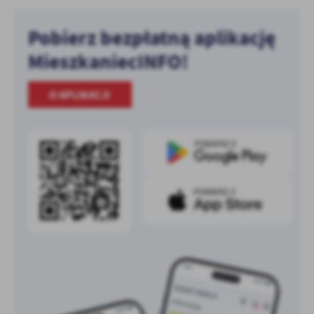
Pobierz bezpłatną aplikację
MieszkaniecINFO!
O APLIKACJI