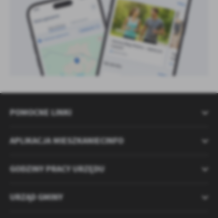
POMOCNE LINKI
APLIKACJA MIESZKANIECINFO
GODZINY PRACY URZĘDU
URZĄD GMINY