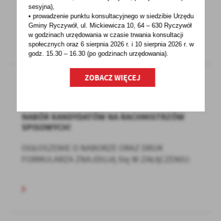
sesyjna),
mieszkaniowy, a Twój...
• prowadzenie punktu konsultacyjnego w siedzibie Urzędu
Gminy Ryczywół, ul. Mickiewicza 10, 64 – 630 Ryczywół
w godzinach
urzędowania w czasie trwania konsultacji
społecznych oraz 6 sierpnia 2026 r. i 10 sierpnia 2026 r. w
godz. 15.30 – 16.30 (po godzinach
urzędowania).
ZOBACZ WIĘCEJ
29 - 01 - 2021
NABÓR KANDYDATÓW NA RACHMISTRZÓW
SPISOWYCH!
OGŁOSZENIE O NABORZE ORAZ DRUK
FORMULARZA ZNAJDUJĄ SIę W ZAŁĄCZENIU: