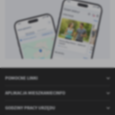
POMOCNE LINKI
APLIKACJA MIESZKANIECINFO
GODZINY PRACY URZĘDU