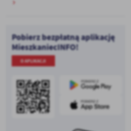
Pobierz bezpłatną aplikację
MieszkaniecINFO!
O APLIKACJI