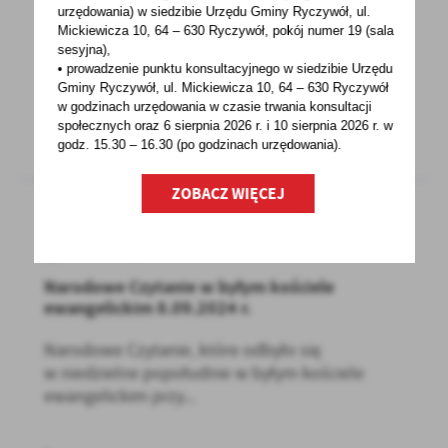
urzędowania) w siedzibie Urzędu Gminy Ryczywół, ul.
Fundacja Aktywizacji Społecznej bestWay
Mickiewicza 10, 64 – 630 Ryczywół, pokój
numer 19 (sala
z siedzibą w Obornikach informuje,
sesyjna),
że rozpoczęła nabór...
• prowadzenie punktu konsultacyjnego w siedzibie Urzędu
Gminy Ryczywół, ul. Mickiewicza 10, 64 – 630 Ryczywół
w godzinach
urzędowania w czasie trwania konsultacji
społecznych oraz 6 sierpnia 2026 r. i 10 sierpnia 2026 r. w
godz. 15.30 – 16.30 (po godzinach
urzędowania).
ZOBACZ WIĘCEJ
09 - 09 - 2024
Narodowe Czytanie w byłym kościele
ewangelickim 8.09.2024 r.
Narodowe Czytanie, które odbyło się
w niedzielne popołudnie w byłym kościele
ewangelickim przy...