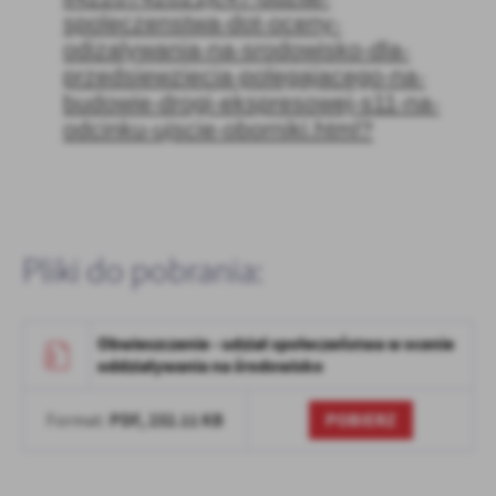
Firmy te działają w charakterze pośredników prezentujących nasze
spoleczenstwa-dot-oceny-
treści w postaci wiadomości, ofert, komunikatów mediów
odizalywania-na-srodowisko-dla-
społecznościowych.
przedsiewziecia-polegajacego-na-
budowie-drogi-ekspresowej-s11-na-
odcinku-ujscie-oborniki.html?
Pliki do pobrania:
Obwieszczenie - udział społeczeństwa w ocenie
oddziaływania na środowisko
PDF,
232.11 KB
POBIERZ
Format: