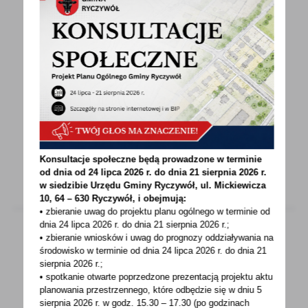
10 - 09 - 2024
Termomodernizacja budynku Urzędu Gminy w
Ryczywole
Dnia 10 września 2024 roku Wójt Gminy
Ryczywół Roman Trzęsimiech podpisał umowę
dotyczącą realizacji...
Konsultacje społeczne będą prowadzone w terminie
od dnia od 24 lipca 2026 r. do dnia 21 sierpnia 2026 r.
w siedzibie Urzędu Gminy
Ryczywół, ul. Mickiewicza
10, 64 – 630 Ryczywół, i obejmują:
• zbieranie uwag do projektu planu ogólnego w terminie od
dnia 24 lipca 2026 r. do dnia 21 sierpnia 2026 r.;
• zbieranie wniosków i uwag do prognozy oddziaływania na
środowisko w terminie od dnia 24 lipca 2026 r. do dnia 21
10 - 09 - 2024
sierpnia 2026 r.;
• spotkanie otwarte poprzedzone prezentacją projektu aktu
Nabór do projektu „Odkryj swoje
planowania przestrzennego, które odbędzie się w dniu 5
możliwości"
sierpnia 2026 r.
w godz. 15.30 – 17.30 (po godzinach