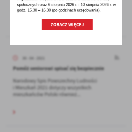
dziękujemyza poświęcenie...
społecznych oraz 6 sierpnia 2026 r. i 10 sierpnia 2026 r. w
godz. 15.30 – 16.30 (po godzinach
urzędowania).
ZOBACZ WIĘCEJ
30 - 04 - 2021
Pomóż seniorowi spisać się bezpiecznie
Narodowy Spis Powszechny Ludności
i Mieszkań 2021 dotyczy wszystkich
mieszkańców Polski również...