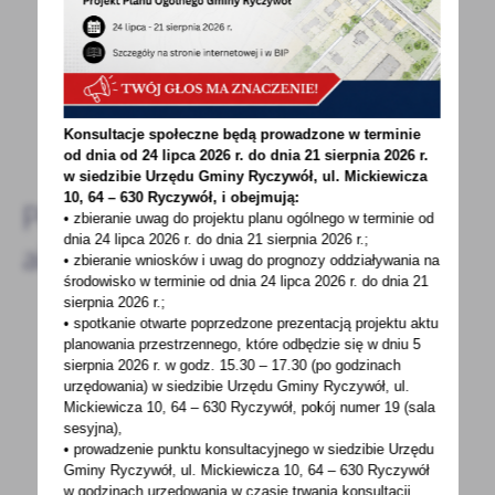
Spodobała Ci się informacja? Zostaw nam swoją opinię
- to dla Ciebie staramy się być najlepsi, a Twoje zdanie
bardzo nam w tym pomoże!
DODAJ KOMENTARZ
Konsultacje społeczne będą prowadzone w terminie
od dnia od 24 lipca 2026 r. do dnia 21 sierpnia 2026 r.
w siedzibie Urzędu Gminy
Ryczywół, ul. Mickiewicza
10, 64 – 630 Ryczywół, i obejmują:
Pozostałe
• zbieranie uwag do projektu planu ogólnego w terminie od
dnia 24 lipca 2026 r. do dnia 21 sierpnia 2026 r.;
aktualności
• zbieranie wniosków i uwag do prognozy oddziaływania na
środowisko w terminie od dnia 24 lipca 2026 r. do dnia 21
sierpnia 2026 r.;
• spotkanie otwarte poprzedzone prezentacją projektu aktu
planowania przestrzennego, które odbędzie się w dniu 5
04 - 05 - 2021
sierpnia 2026 r.
w godz. 15.30 – 17.30 (po godzinach
urzędowania) w siedzibie Urzędu Gminy Ryczywół, ul.
Z NAJLEPSZYMI ŻYCZENIAMI DLA
Mickiewicza 10, 64 – 630 Ryczywół, pokój
numer 19 (sala
WSZYSTKICH DRUHÓW!
sesyjna),
• prowadzenie punktu konsultacyjnego w siedzibie Urzędu
GMINARYCZYWÓŁ 4 majaMiędzynarodowyDzień
Gminy Ryczywół, ul. Mickiewicza 10, 64 – 630 Ryczywół
Strażaka Wszystkim druhomz OSP i PSP
w godzinach
urzędowania w czasie trwania konsultacji