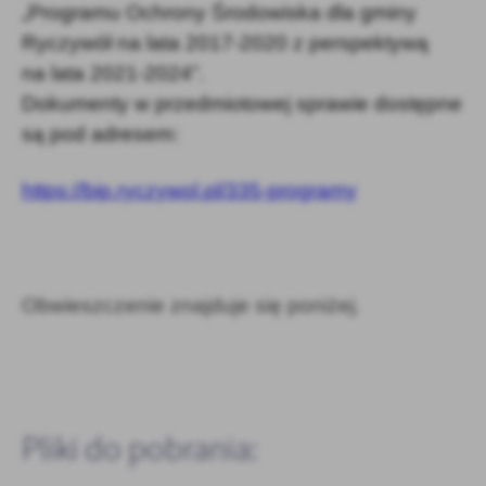
„Programu Ochrony Środowiska dla gminy
Ryczywół na lata 2017-2020 z perspektywą
na lata 2021-2024”.
Dokumenty w przedmiotowej sprawie dostępne
są pod adresem:
https://bip.ryczywol.pl/335-programy
Obwieszczenie znajduje się poniżej.
Pliki do pobrania: