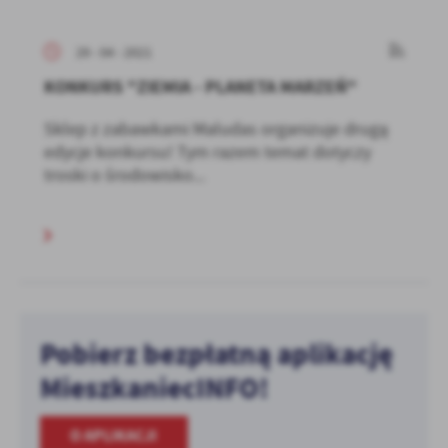
29 - 04 - 2021
KONKURS "ZIEMIA - PLANETA MARZEŃ"
Sklep z zabawkami Maludas organizuje drugą
edycje konkursu! Tym razem temat dotyczy
troski o środowisko...
Pobierz bezpłatną aplikację
MieszkaniecINFO!
O APLIKACJI