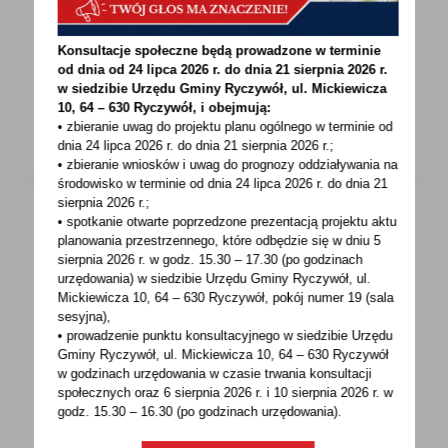
W załączniku ostrzeżenie meteorologiczne
o silnym wietrze o średniej prędkości do 40
Konsultacje społeczne będą prowadzone w terminie
km/h...
od dnia od 24 lipca 2026 r. do dnia 21 sierpnia 2026 r.
w siedzibie Urzędu Gminy
Ryczywół, ul. Mickiewicza
10, 64 – 630 Ryczywół, i obejmują:
• zbieranie uwag do projektu planu ogólnego w terminie od
dnia 24 lipca 2026 r. do dnia 21 sierpnia 2026 r.;
• zbieranie wniosków i uwag do prognozy oddziaływania na
środowisko w terminie od dnia 24 lipca 2026 r. do dnia 21
sierpnia 2026 r.;
• spotkanie otwarte poprzedzone prezentacją projektu aktu
planowania przestrzennego, które odbędzie się w dniu 5
18 - 12 - 2023
sierpnia 2026 r.
w godz. 15.30 – 17.30 (po godzinach
urzędowania) w siedzibie Urzędu Gminy Ryczywół, ul.
Zawiadomienie o zakończeniu postępowania
Mickiewicza 10, 64 – 630 Ryczywół, pokój
numer 19 (sala
administracyjnego w sprawie ustalenia
sesyjna),
lokalizacji inwestycji celu publicznego
• prowadzenie punktu konsultacyjnego w siedzibie Urzędu
polegającej na budowie sieci wodociągowej
Gminy Ryczywół, ul. Mickiewicza 10, 64 – 630 Ryczywół
na działkach oznaczonych nr ewid. 488/1,
w godzinach
urzędowania w czasie trwania konsultacji
487/1, 486/2, 486/1, 50/18, 50/8, 50/17
społecznych oraz 6 sierpnia 2026 r. i 10 sierpnia 2026 r. w
obręb Ryczywół, gmina Ryczywół
godz. 15.30 – 16.30 (po godzinach
urzędowania).