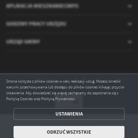
APLIKACJA MIESZKANIECINFO
GODZINY PRACY URZĘDU
URZĄD GMINY
Strona korzysta z plików cookies w celu realizacji usług. Możesz określić
Odwiedzin: 2120895
warunki przechowywania lub dostępu do plików cookies klikając przycisk
Ustawienia. Aby dowiedzieć się więcej zachęcamy do zapoznania się z
Polityką Cookies oraz Polityką Prywatności.
ZAPISZ WYBRANE
USTAWIENIA
ODRZUĆ WSZYSTKIE
Copyright by ryczywol.pl
ODRZUĆ WSZYSTKIE
Powered by
2ClickPortal® - Portale nowej generacji