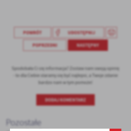
Firmy te działają w charakterze pośredników prezentujących nasze
treści w postaci wiadomości, ofert, komunikatów mediów
społecznościowych.
POWRÓT
UDOSTĘPNIJ
POPRZEDNI
NASTĘPNY
Spodobała Ci się informacja? Zostaw nam swoją opinię
- to dla Ciebie staramy się być najlepsi, a Twoje zdanie
bardzo nam w tym pomoże!
DODAJ KOMENTARZ
Pozostałe