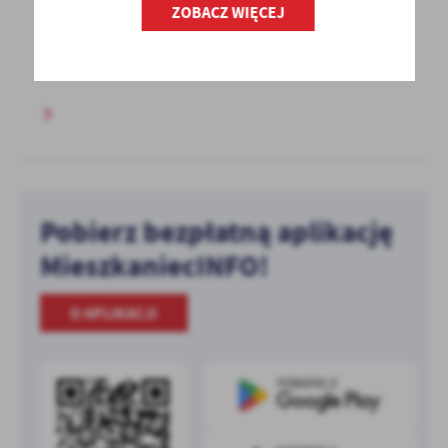
W załączniku zawiadomienie o zakończeniu
ZOBACZ WIĘCEJ
postępowania w sprawie ustalenia lokalizacji
inwestycji...
Pobierz bezpłatną aplikację
MieszkaniecINFO!
O APLIKACJI