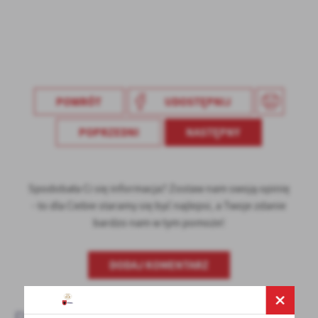
Firmy te działają w charakterze pośredników prezentujących nasze
treści w postaci wiadomości, ofert, komunikatów mediów
społecznościowych.
POWRÓT
UDOSTĘPNIJ
POPRZEDNI
NASTĘPNY
Spodobała Ci się informacja? Zostaw nam swoją opinię
- to dla Ciebie staramy się być najlepsi, a Twoje zdanie
bardzo nam w tym pomoże!
DODAJ KOMENTARZ