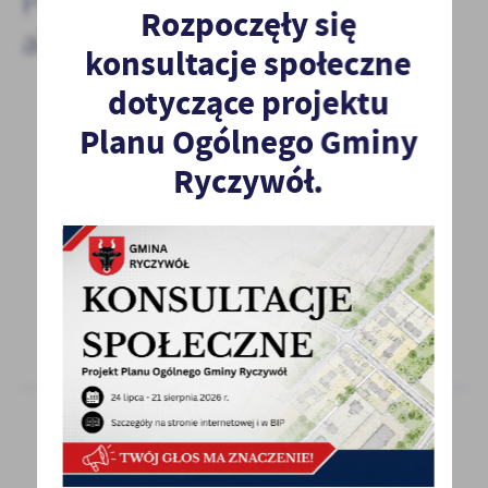
Pozostałe
Rozpoczęły się
aktualności
konsultacje społeczne
dotyczące projektu
Planu Ogólnego Gminy
06 - 12 - 2022
Ryczywół.
Obwieszczenie o zakończeniu postępowania
Obwieszczenie o zakończeniu postępowania
administracyjnego w sprawie ustalenia
lokalizacji inwestycji...
06 - 12 - 2022