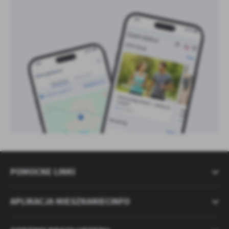
POMOCNE LINKI
APLIKACJA MIESZKANIECINFO