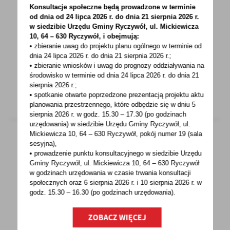
Przypomnienie o zbliżających się zmianach w
Konsultacje społeczne będą prowadzone w terminie
sposobie zbierania bioodpadów
od dnia od 24 lipca 2026 r. do dnia 21 sierpnia 2026 r.
w siedzibie Urzędu Gminy
Ryczywół, ul. Mickiewicza
10, 64 – 630 Ryczywół, i obejmują:
Szanowni Państwo!Od 1 stycznia 2023 r.
• zbieranie uwag do projektu planu ogólnego w terminie od
wszyscy właściciele nieruchomości
dnia 24 lipca 2026 r. do dnia 21 sierpnia 2026 r.;
zobowiązani będą do zbierania...
• zbieranie wniosków i uwag do prognozy oddziaływania na
środowisko w terminie od dnia 24 lipca 2026 r. do dnia 21
sierpnia 2026 r.;
• spotkanie otwarte poprzedzone prezentacją projektu aktu
planowania przestrzennego, które odbędzie się w dniu 5
sierpnia 2026 r.
w godz. 15.30 – 17.30 (po godzinach
urzędowania) w siedzibie Urzędu Gminy Ryczywół, ul.
Mickiewicza 10, 64 – 630 Ryczywół, pokój
numer 19 (sala
sesyjna),
• prowadzenie punktu konsultacyjnego w siedzibie Urzędu
06 - 12 - 2022
Gminy Ryczywół, ul. Mickiewicza 10, 64 – 630 Ryczywół
Aplikacja mZUS
w godzinach
urzędowania w czasie trwania konsultacji
społecznych oraz 6 sierpnia 2026 r. i 10 sierpnia 2026 r. w
godz. 15.30 – 16.30 (po godzinach
urzędowania).
33 tys. razy ściągnięto już aplikację mobilną
mZUS. Umożliwia ona szybki dostęp do
ZOBACZ WIĘCEJ
informacji...