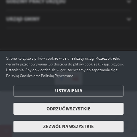
GODZINY PRACY URZĘDU
URZĄD GMINY
Strona korzysta z plików cookies w celu realizacji usług. Możesz określić
Odwiedzin: 2121373
warunki przechowywania lub dostępu do plików cookies klikając przycisk
Ustawienia. Aby dowiedzieć się więcej zachęcamy do zapoznania się z
Polityką Cookies oraz Polityką Prywatności.
ZAPISZ WYBRANE
USTAWIENIA
ODRZUĆ WSZYSTKIE
Copyright by ryczywol.pl
ODRZUĆ WSZYSTKIE
Powered by
2ClickPortal® - Portale nowej generacji
ZEZWÓL NA WSZYSTKIE
ZEZWÓL NA WSZYSTKIE
poniedziałek, 17 sierpnia 2026 r., Urząd Gminy Ryczywół oraz Gm