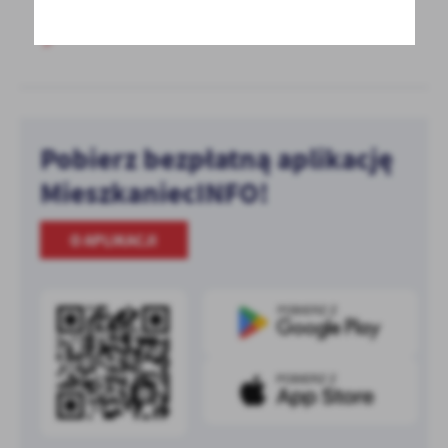
Pobierz bezpłatną aplikację
MieszkaniecINFO!
O APLIKACJI