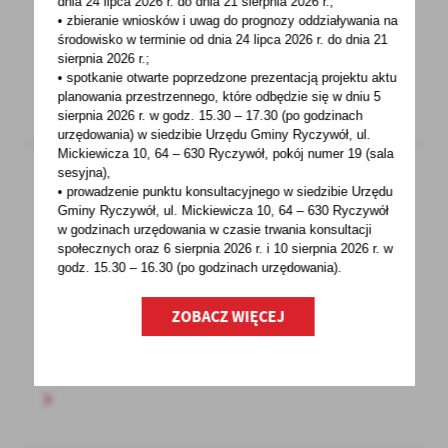
dnia 24 lipca 2026 r. do dnia 21 sierpnia 2026 r.;
Dnia Ochrony ŚrodowiskaZAPRASZA DO
• zbieranie wniosków i uwag do prognozy oddziaływania na
UDZIAŁU W KONKURSIEZNAJDŹ...
środowisko w terminie od dnia 24 lipca 2026 r. do dnia 21
sierpnia 2026 r.;
• spotkanie otwarte poprzedzone prezentacją projektu aktu
planowania przestrzennego, które odbędzie się w dniu 5
sierpnia 2026 r.
w godz. 15.30 – 17.30 (po godzinach
urzędowania) w siedzibie Urzędu Gminy Ryczywół, ul.
Mickiewicza 10, 64 – 630 Ryczywół, pokój
numer 19 (sala
sesyjna),
• prowadzenie punktu konsultacyjnego w siedzibie Urzędu
Gminy Ryczywół, ul. Mickiewicza 10, 64 – 630 Ryczywół
11 - 05 - 2023
w godzinach
urzędowania w czasie trwania konsultacji
Wiosenny festyn w Lipie
społecznych oraz 6 sierpnia 2026 r. i 10 sierpnia 2026 r. w
godz. 15.30 – 16.30 (po godzinach
urzędowania).
WIOSENNY FESTYN W LIPIE 20 MAJA 2023
GODZ.17.00 W PROGRAMIE:POKAZ WOLTYŻERKI,
ZOBACZ WIĘCEJ
WIERSZE HENRYKA WOJTYSIAKA, KONCERT...