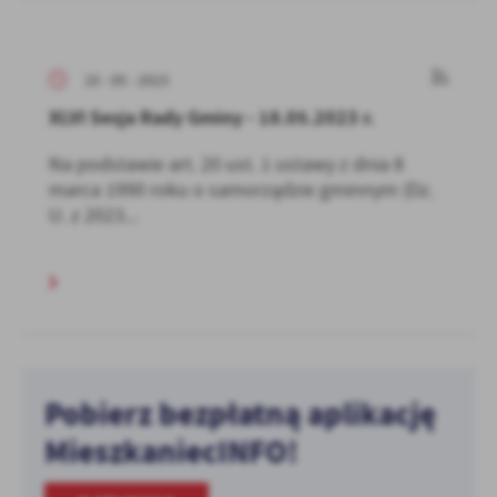
10 - 05 - 2023
XLVI Sesja Rady Gminy - 18.05.2023 r.
Na podstawie art. 20 ust. 1 ustawy z dnia 8
marca 1990 roku o samorządzie gminnym (Dz.
U. z 2023...
Pobierz bezpłatną aplikację
MieszkaniecINFO!