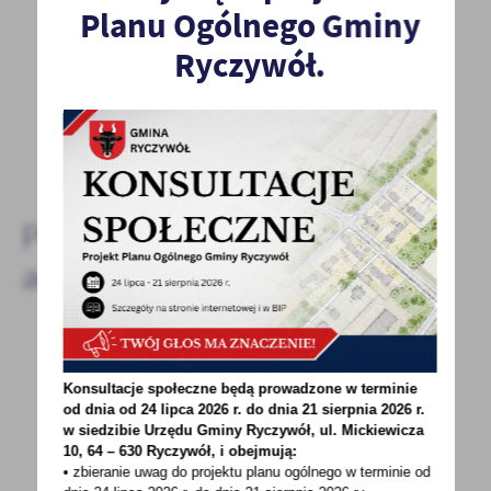
Planu Ogólnego Gminy
Spodobała Ci się informacja? Zostaw nam swoją opinię
Ryczywół.
- to dla Ciebie staramy się być najlepsi, a Twoje zdanie
bardzo nam w tym pomoże!
DODAJ KOMENTARZ
Pozostałe
aktualności
11 - 05 - 2023
Konsultacje społeczne będą prowadzone w terminie
Zaproszenie do udziału w konkursie "Znajdź
od dnia od 24 lipca 2026 r. do dnia 21 sierpnia 2026 r.
pomniki przyrody w powiecie obornickim"
w siedzibie Urzędu Gminy
Ryczywół, ul. Mickiewicza
10, 64 – 630 Ryczywół, i obejmują:
• zbieranie uwag do projektu planu ogólnego w terminie od
STAROSTA OBORNICKIz okazji Światowego